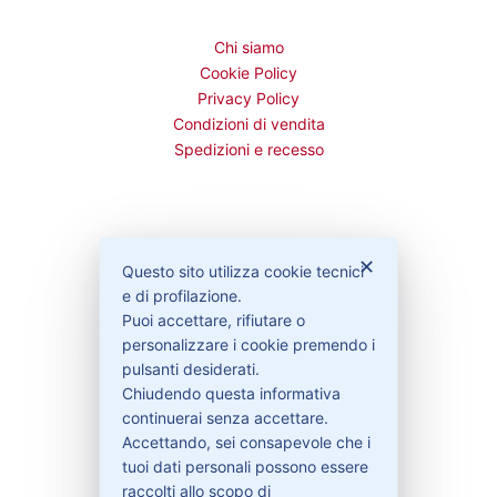
Chi siamo
Cookie Policy
Privacy Policy
Condizioni di vendita
Spedizioni e recesso
Bisogno di aiuto?
✕
Questo sito utilizza cookie tecnici
e di profilazione.
Puoi accettare, rifiutare o
Contattaci
personalizzare i cookie premendo i
Garanzie
pulsanti desiderati.
Chiudendo questa informativa
continuerai senza accettare.
Accettando, sei consapevole che i
Contatti
tuoi dati personali possono essere
raccolti allo scopo di