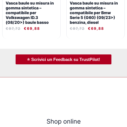
Vasca baule su misura in
Vasca baule su misura in
gomma sintetica –
gomma sintetica –
compatibile per
compatibile per Bmw
Volkswagen ID.3
Serie 5 (G60) (09/23>)
(08/20>) baule basso
benzina, diesel
€
97,72
€
69,88
€
97,72
€
69,88
⭐ Scrivici un Feedback su TrustPilot!
Shop online