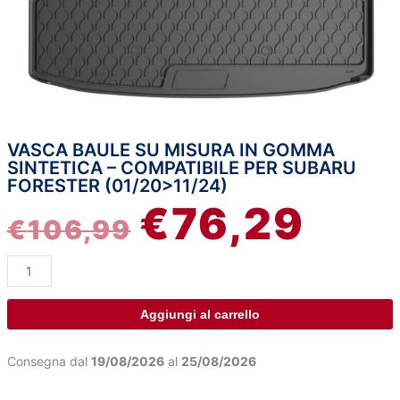
VASCA BAULE SU MISURA IN GOMMA
Vasca
IL
IL
SINTETICA – COMPATIBILE PER SUBARU
baule
FORESTER (01/20>11/24)
su
PREZZO
PREZ
€
76,29
misura
€
106,99
in
ORIGINALE
ATTU
gomma
sintetica
ERA:
È:
-
compatibile
Aggiungi al carrello
€106,99.
€76,2
per
Subaru
Consegna dal
19/08/2026
al
25/08/2026
Forester
(01/20>11/24)