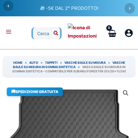
Vai
‹
🎁 -5€ DAL 2° PRODOTTO!
›
al
contenuto
Ricerca
per:
HOME
»
AUTO
»
TAPPETI
»
VASCHE BAULE SU MISURA
»
VASCHE
BAULE SU MISURA IN GOMMA SINTETICA
»
VASCA BAULE SU MISURA IN
GOMMA SINTETICA – COMPATIBILE PER SUBARU FORESTER (01/20>11/24)
🚚
SPEDIZIONE GRATUITA