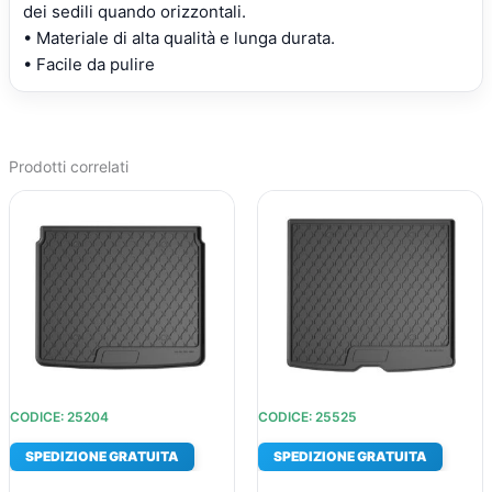
dei sedili quando orizzontali.
• Materiale di alta qualità e lunga durata.
• Facile da pulire
Prodotti correlati
IL
IL
IL
IL
PREZZO
PREZZO
PREZZO
PREZZO
ORIGINALE
ATTUALE
ORIGINALE
ATTUALE
ERA:
È:
ERA:
È:
€90,77.
€65,09.
€97,72.
€69,88.
CODICE: 25204
CODICE: 25525
SPEDIZIONE GRATUITA
SPEDIZIONE GRATUITA