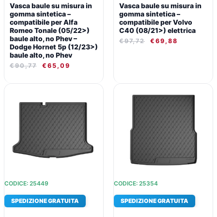
Vasca baule su misura in
Vasca baule su misura in
gomma sintetica –
gomma sintetica –
compatibile per Alfa
compatibile per Volvo
Romeo Tonale (05/22>)
C40 (08/21>) elettrica
baule alto, no Phev –
€
97,72
€
69,88
Dodge Hornet 5p (12/23>)
baule alto, no Phev
€
90,77
€
65,09
IL
IL
IL
IL
PREZZO
PREZZO
PREZZO
PREZZO
ORIGINALE
ATTUALE
ORIGINALE
ATTUALE
ERA:
È:
ERA:
È:
€97,72.
€69,88.
€97,72.
€69,88.
CODICE: 25449
CODICE: 25354
SPEDIZIONE GRATUITA
SPEDIZIONE GRATUITA