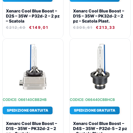
Xenarc Cool Blue Boost –
Xenarc Cool Blue Boost –
D2S – 35W – P32d-2 – 2 pz
D1S – 35W – PK32d-2 – 2
– Scatola
pz – Scatola Plast.
€
212,40
€
149,01
€
305,61
€
213,33
IL
IL
IL
IL
PREZZO
PREZZO
PREZZO
PREZZ
ORIGINALE
ATTUALE
ORIGINALE
ATTUA
ERA:
È:
ERA:
È:
€300,73.
€209,96.
€200,69.
€140,
CODICE: O66140CBB2HB
CODICE: O66440CBBHCB
SPEDIZIONE GRATUITA
SPEDIZIONE GRATUITA
Xenarc Cool Blue Boost –
Xenarc Cool Blue Boost –
D1S – 35W – PK32d-2 – 2
D4S – 35W – P32d-5 – 2 pz