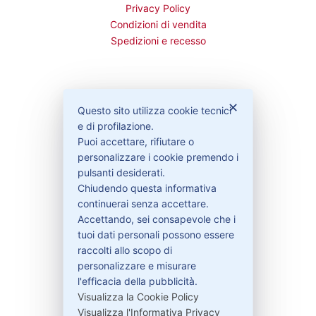
Privacy Policy
Condizioni di vendita
Spedizioni e recesso
Bisogno di aiuto?
✕
Questo sito utilizza cookie tecnici
e di profilazione.
Puoi accettare, rifiutare o
Contattaci
personalizzare i cookie premendo i
Garanzie
pulsanti desiderati.
Chiudendo questa informativa
continuerai senza accettare.
Accettando, sei consapevole che i
Contatti
tuoi dati personali possono essere
raccolti allo scopo di
personalizzare e misurare
329-30.78.513
l'efficacia della pubblicità.
Visualizza la Cookie Policy
info@pitdriver.com
Visualizza l'Informativa Privacy