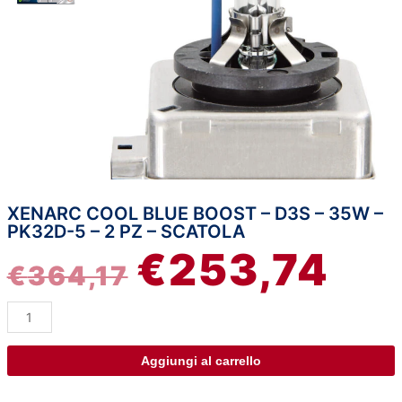
XENARC COOL BLUE BOOST – D3S – 35W –
Xenarc
IL
IL
PK32D-5 – 2 PZ – SCATOLA
Cool
€
253,74
Blue
PREZZO
PRE
€
364,17
Boost
-
ORIGINALE
ATT
D3S
-
ERA:
È:
35W
Aggiungi al carrello
-
€364,17.
€253
PK32d-