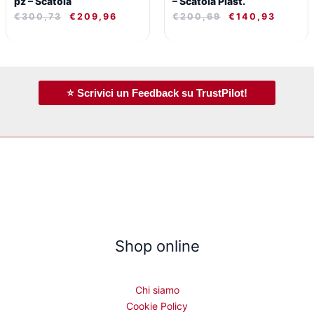
pz – Scatola
– Scatola Plast.
€
300,73
€
209,96
€
200,69
€
140,93
⭐ Scrivici un Feedback su TrustPilot!
Shop online
Chi siamo
Cookie Policy