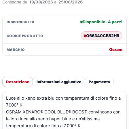
Consegna dal
19/08/2026
al
25/08/2026
5
-
2
Disponibile · 4 pezzi
DISPONIBILITÀ
pz
-
O66340CBB2HB
CODICE PRODOTTO
Scatola
quantità
Osram
MARCHIO
Descrizione
Informazioni aggiuntive
Pagamento
Luce allo xeno extra blu con temperatura di colore fino a
7000° K.
OSRAM XENARC® COOL BLUE® BOOST convincono con
la loro luce allo xeno hyper blue e un’altissima
temperatura di colore fino a 7.000° K.