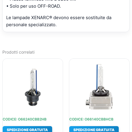
• Solo per uso OFF-ROAD.
Le lampade XENARC® devono essere sostituite da
personale specializzato.
Prodotti correlati
IL
IL
IL
IL
PREZZO
PREZZO
PREZZO
PREZZ
ORIGINALE
ATTUALE
ORIGINALE
ATTUA
ERA:
È:
ERA:
È:
€212,40.
€149,01.
€305,61.
€213,3
CODICE: O66240CBB2HB
CODICE: O66140CBBHCB
SPEDIZIONE GRATUITA
SPEDIZIONE GRATUITA