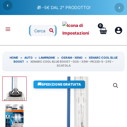
Vai
‹
🎁 -5€ DAL 2° PRODOTTO!
›
al
contenuto
Ricerca
per:
HOME
»
AUTO
»
LAMPADINE
»
OSRAM - XENO
»
XENARC COOL BLUE
BOOST
»
XENARC COOL BLUE BOOST – D3S – 35W – PK32D-5 – 2 PZ –
SCATOLA
🚚
SPEDIZIONE GRATUITA