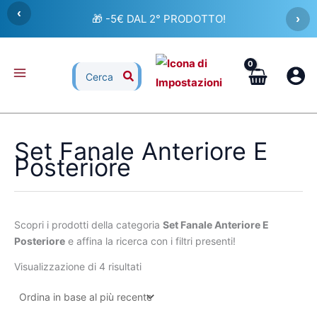
Ordina
Vai
‹
in
🎁 -5€ DAL 2° PRODOTTO!
›
al
base
al
contenuto
più
recente
Ricerca
per:
Set Fanale Anteriore E
Posteriore
Scopri i prodotti della categoria
Set Fanale Anteriore E
Posteriore
e affina la ricerca con i filtri presenti!
Visualizzazione di 4 risultati