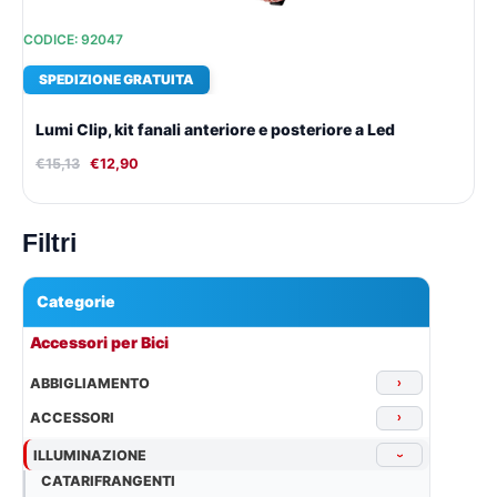
CODICE: 92047
SPEDIZIONE GRATUITA
Lumi Clip, kit fanali anteriore e posteriore a Led
€
15,13
€
12,90
Filtri
Categorie
▾
Accessori per Bici
ABBIGLIAMENTO
›
ACCESSORI
›
ILLUMINAZIONE
›
CATARIFRANGENTI