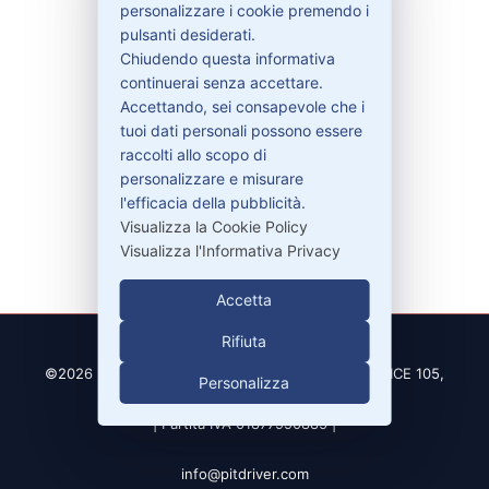
personalizzare i cookie premendo i
Garanzie
pulsanti desiderati.
Chiudendo questa informativa
continuerai senza accettare.
Accettando, sei consapevole che i
Contatti
tuoi dati personali possono essere
raccolti allo scopo di
personalizzare e misurare
329-30.78.513
l'efficacia della pubblicità.
info@pitdriver.com
Visualizza la Cookie Policy
Visualizza l'Informativa Privacy
Accetta
Rifiuta
©2026 PitDriver | CROCO DEAL S.R.L. VIA DEL SALICE 105,
Personalizza
97100 RAGUSA (RG)
| Partita IVA 01877990885 |
info@pitdriver.com