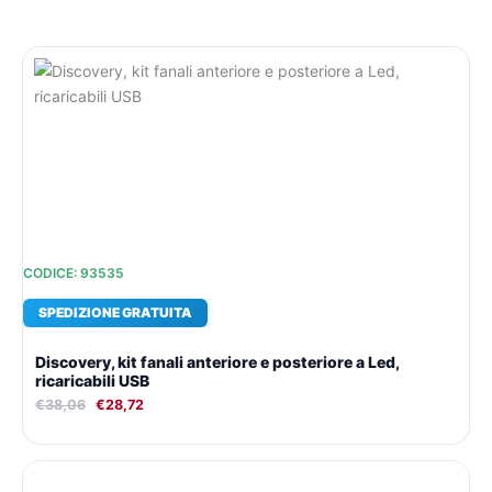
Il
Il
prezzo
prezzo
originale
attuale
era:
è:
€38,06.
€28,72.
CODICE: 93535
SPEDIZIONE GRATUITA
Discovery, kit fanali anteriore e posteriore a Led,
ricaricabili USB
€
38,06
€
28,72
Il
Il
prezzo
prezzo