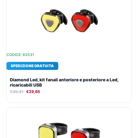
originale
attuale
era:
è:
€39,41.
€29,65.
CODICE: 93531
SPEDIZIONE GRATUITA
Diamond Led, kit fanali anteriore e posteriore a Led,
ricaricabili USB
€
39,41
€
29,65
Il
Il
prezzo
prezzo
originale
attuale
era:
è:
€37,70.
€28,47.