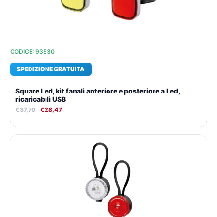
CODICE: 93530
SPEDIZIONE GRATUITA
Square Led, kit fanali anteriore e posteriore a Led,
ricaricabili USB
€
37,70
€
28,47
Il
Il
prezzo
prezzo
originale
attuale
era:
è:
€15,13.
€12,90.