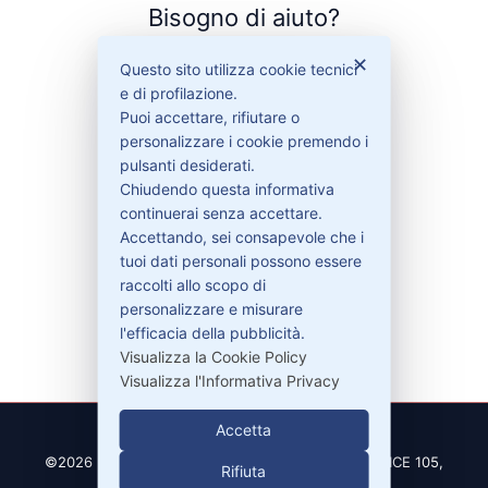
Bisogno di aiuto?
✕
Questo sito utilizza cookie tecnici
Contattaci
e di profilazione.
Garanzie
Puoi accettare, rifiutare o
personalizzare i cookie premendo i
pulsanti desiderati.
Chiudendo questa informativa
Contatti
continuerai senza accettare.
Accettando, sei consapevole che i
tuoi dati personali possono essere
329-30.78.513
raccolti allo scopo di
personalizzare e misurare
info@pitdriver.com
l'efficacia della pubblicità.
Visualizza la Cookie Policy
Visualizza l'Informativa Privacy
Accetta
©2026 PitDriver | CROCO DEAL S.R.L. VIA DEL SALICE 105,
Rifiuta
97100 RAGUSA (RG)