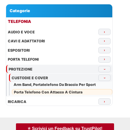
Categorie
▾
TELEFONIA
AUDIO E VOCE
›
CAVI E ADATTATORI
›
ESPOSITORI
›
PORTA TELEFONI
›
PROTEZIONE
›
CUSTODIE E COVER
›
Arm Band, Portatelefono Da Braccio Per Sport
Porta Telefono Con Attacco A Cintura
RICARICA
›
⭐ Scrivici un Feedback su TrustPilot!