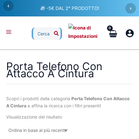
Vai
‹
🎁 -5€ DAL 2° PRODOTTO!
›
al
contenuto
Ricerca
per:
Porta Telefono Con
Attacco A Cintura
Scopri i prodotti della categoria
Porta Telefono Con Attacco
A Cintura
e affina la ricerca con i filtri presenti!
Visualizzazione del risultato