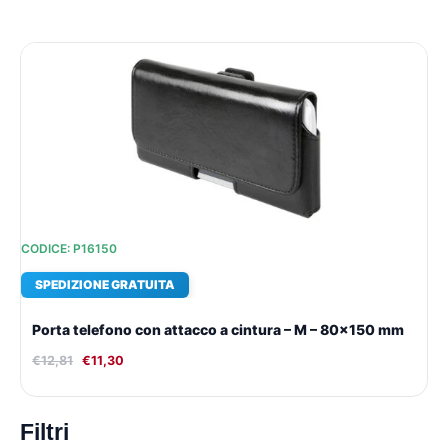
Il
Il
prezzo
prezzo
originale
attuale
era:
è:
€12,81.
€11,30.
CODICE: P16150
SPEDIZIONE GRATUITA
Porta telefono con attacco a cintura – M – 80×150 mm
€
12,81
€
11,30
Filtri