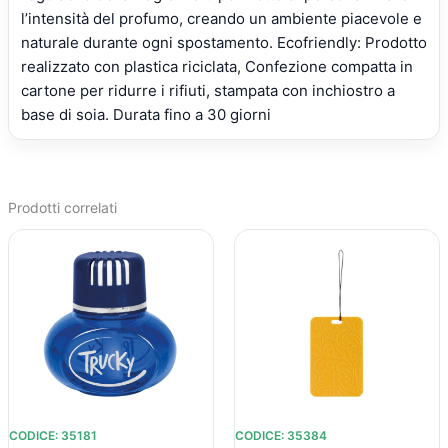
l’intensità del profumo, creando un ambiente piacevole e
naturale durante ogni spostamento. Ecofriendly: Prodotto
realizzato con plastica riciclata, Confezione compatta in
cartone per ridurre i rifiuti, stampata con inchiostro a
base di soia. Durata fino a 30 giorni
Prodotti correlati
IL
IL
IL
IL
PREZZO
PREZZO
PREZZO
PREZZO
ORIGINALE
ATTUALE
ORIGINALE
ATTUALE
ERA:
È:
ERA:
È:
€16,23.
€13,65.
€10,49.
€9,70.
CODICE: 35181
CODICE: 35384