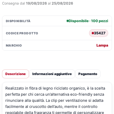
-
Consegna dal
19/08/2026
al
25/08/2026
New
Car
quantità
Disponibile · 100 pezzi
DISPONIBILITÀ
35427
CODICE PRODOTTO
Lampa
MARCHIO
Descrizione
Informazioni aggiuntive
Pagamento
Realizzato in fibra di legno riciclato organico, è la scelta
perfetta per chi cerca un’alternativa eco-friendly senza
rinunciare alla qualità. La clip per ventilazione si adatta
facilmente al cruscotto dell’auto, mentre il controllo
regolabile della fragranza ti permette di personalizzare