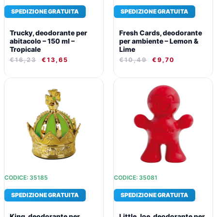
SPEDIZIONE GRATUITA
SPEDIZIONE GRATUITA
Trucky, deodorante per
Fresh Cards, deodorante
abitacolo – 150 ml –
per ambiente – Lemon &
Tropicale
Lime
€
16,23
€
13,65
€
10,49
€
9,70
IL
IL
IL
IL
PREZZO
PREZZO
PREZZO
PREZZO
ORIGINALE
ATTUALE
ORIGINALE
ATTUALE
ERA:
È:
ERA:
È:
€16,71.
€13,99.
€11,59.
€10,46.
CODICE: 35185
CODICE: 35081
SPEDIZIONE GRATUITA
SPEDIZIONE GRATUITA
King, deodorante per
Little Joe, deodorante per