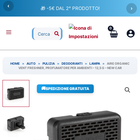
Vai
‹
🎁 -5€ DAL 2° PRODOTTO!
›
al
contenuto
Ricerca
per:
HOME
»
AUTO
»
PULIZIA
»
DEODORANTI
»
LAMPA
»
AIRE ORGANIC
VENT FRESHNER, PROFUMATORE PER AMBIENTI – 12,5 G – NEW CAR
🚚
SPEDIZIONE GRATUITA