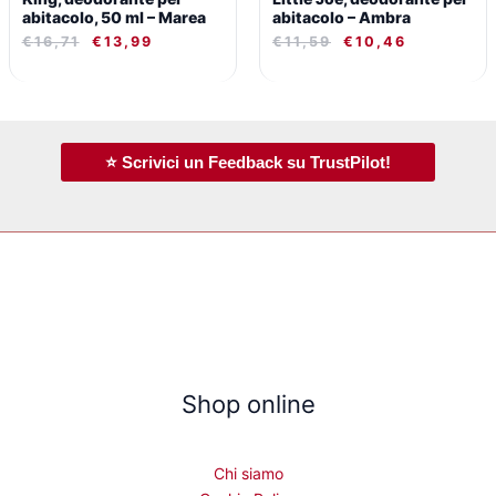
abitacolo, 50 ml – Marea
abitacolo – Ambra
€
16,71
€
13,99
€
11,59
€
10,46
⭐ Scrivici un Feedback su TrustPilot!
Shop online
Chi siamo