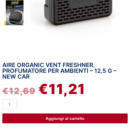
AIRE ORGANIC VENT FRESHNER,
Aire
IL
IL
PROFUMATORE PER AMBIENTI – 12,5 G –
Organic
NEW CAR
Vent
PREZZO
PREZZO
€
11,21
Freshner,
€
12,69
profumatore
ORIGINALE
ATTUAL
per
ambienti
ERA:
È:
-
12,5
Aggiungi al carrello
€12,69.
€11,21.
g