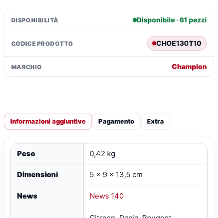
quantità
Disponibile · 61 pezzi
DISPONIBILITÀ
CHOE130T10
CODICE PRODOTTO
Champion
MARCHIO
Informazioni aggiuntive
Pagamento
Extra
Peso
0,42 kg
Dimensioni
5 × 9 × 13,5 cm
News
News 140
Citroen, Dacia, Peugeot,