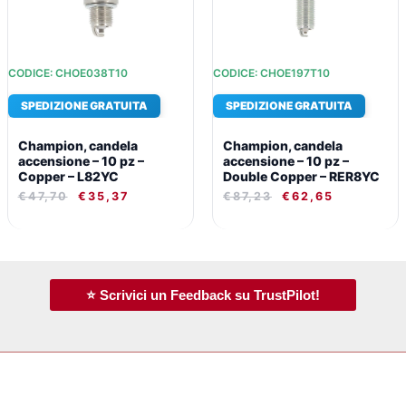
CODICE: CHOE038T10
CODICE: CHOE197T10
SPEDIZIONE GRATUITA
SPEDIZIONE GRATUITA
Champion, candela
Champion, candela
accensione – 10 pz –
accensione – 10 pz –
Copper – L82YC
Double Copper – RER8YC
€
47,70
€
35,37
€
87,23
€
62,65
⭐ Scrivici un Feedback su TrustPilot!