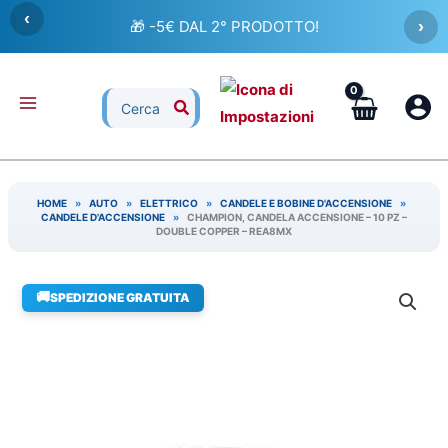
Vai
‹
🎁 -5€ DAL 2° PRODOTTO!
›
al
contenuto
Ricerca
per:
HOME
»
AUTO
»
ELETTRICO
»
CANDELE E BOBINE D'ACCENSIONE
»
CANDELE D'ACCENSIONE
»
CHAMPION, CANDELA ACCENSIONE – 10 PZ –
DOUBLE COPPER – REA8MX
🚚
SPEDIZIONE GRATUITA