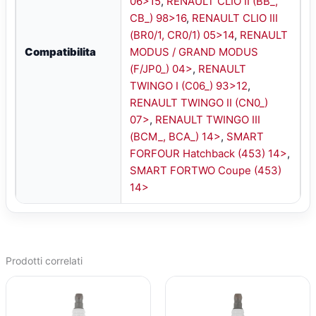
06>15
,
RENAULT CLIO II (BB_,
CB_) 98>16
,
RENAULT CLIO III
(BR0/1, CR0/1) 05>14
,
RENAULT
Compatibilita
MODUS / GRAND MODUS
(F/JP0_) 04>
,
RENAULT
TWINGO I (C06_) 93>12
,
RENAULT TWINGO II (CN0_)
07>
,
RENAULT TWINGO III
(BCM_, BCA_) 14>
,
SMART
FORFOUR Hatchback (453) 14>
,
SMART FORTWO Coupe (453)
14>
Prodotti correlati
IL
IL
IL
IL
PREZZO
PREZZO
PREZZO
PREZZO
ORIGINALE
ATTUALE
ORIGINALE
ATTUALE
ERA:
È:
ERA:
È: