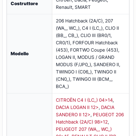
Costruttore
Renault, SMART
206 Hatchback (2A/C), 207
(WA_, WC_), C4 I (LC_), CLIO II
(BB_, CB_), CLIO III (BR0/1,
CR0/1), FORFOUR Hatchback
(453), FORTWO Coupe (453),
Modello
LOGAN II, MODUS / GRAND
MODUS (F/JP0_), SANDERO II,
TWINGO I (C06_), TWINGO II
(CN0_), TWINGO III (BCM_,
BCA_)
CITROËN C4 I (LC_) 04>14
,
DACIA LOGAN II 12>
,
DACIA
SANDERO II 12>
,
PEUGEOT 206
Hatchback (2A/C) 98>12
,
PEUGEOT 207 (WA_, WC_)