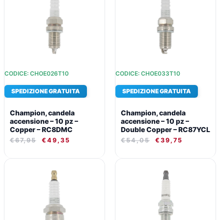
€67,95.
€49,35.
€54,05.
€39,75.
CODICE: CHOE026T10
CODICE: CHOE033T10
SPEDIZIONE GRATUITA
SPEDIZIONE GRATUITA
Champion, candela
Champion, candela
accensione – 10 pz –
accensione – 10 pz –
Copper – RC8DMC
Double Copper – RC87YCL
€
67,95
€
49,35
€
54,05
€
39,75
IL
IL
IL
IL
PREZZO
PREZZO
PREZZO
PREZZO
ORIGINALE
ATTUALE
ORIGINALE
ATTUALE
ERA:
È:
ERA:
È:
€47,70.
€35,37.
€87,23.
€62,65.