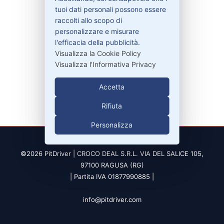
tuoi dati personali possono essere
raccolti allo scopo di
personalizzare e misurare
Contatti
l'efficacia della pubblicità.
Visualizza la Cookie Policy
Visualizza l'Informativa Privacy
329-30.78.513
info@pitdriver.com
Accetta
Rifiuta
Personalizza
©2026 PitDriver | CROCO DEAL S.R.L. VIA DEL SALICE 105,
97100 RAGUSA (RG)
| Partita IVA 01877990885 |
info@pitdriver.com