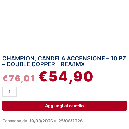
CHAMPION, CANDELA ACCENSIONE – 10 PZ
Champion,
IL
IL
– DOUBLE COPPER – REA8MX
candela
€
54,90
accensione
PREZZO
PREZZ
€
76,01
-
10
ORIGINALE
ATTUA
pz
-
ERA:
È:
Double
Aggiungi al carrello
Copper
€76,01.
€54,90
-
Consegna dal
19/08/2026
al
25/08/2026
REA8MX