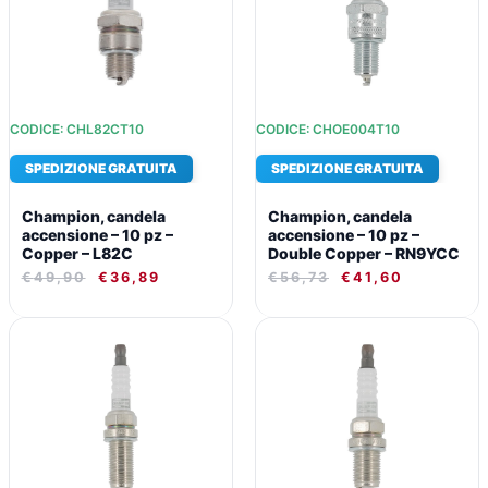
CODICE: CHL82CT10
CODICE: CHOE004T10
SPEDIZIONE GRATUITA
SPEDIZIONE GRATUITA
Champion, candela
Champion, candela
accensione – 10 pz –
accensione – 10 pz –
Copper – L82C
Double Copper – RN9YCC
€
49,90
€
36,89
€
56,73
€
41,60
IL
IL
IL
IL
PREZZO
PREZZO
PREZZO
PREZZO
ORIGINALE
ATTUALE
ORIGINALE
ATTUALE
ERA:
È:
ERA:
È:
€75,03.
€54,23.
€54,05.
€39,75.