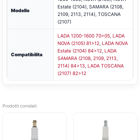
Estate (2104), SAMARA (2108,
Modello
2109, 2113, 2114), TOSCANA
(2107)
LADA 1200-1600 70>05
,
LADA
NOVA (2105) 81>12
,
LADA NOVA
Estate (2104) 84>12
,
LADA
Compatibilita
SAMARA (2108, 2109, 2113,
2114) 84>13
,
LADA TOSCANA
(2107) 82>12
Prodotti correlati
IL
IL
IL
IL
PREZZO
PREZZO
PREZZO
PREZZO
ORIGINALE
ATTUALE
ORIGINALE
ATTUALE
ERA:
È:
ERA:
È:
€49,90.
€36,89.
€56,73.
€41,60.