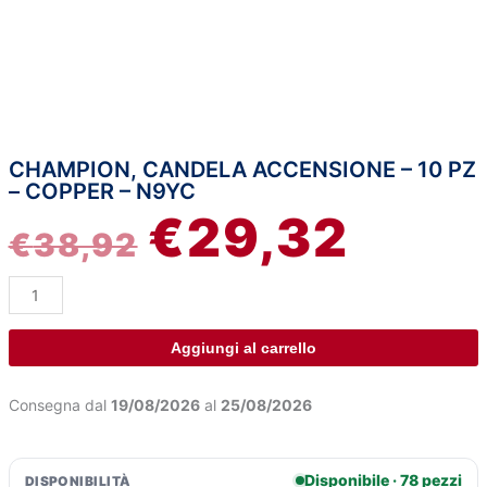
CHAMPION, CANDELA ACCENSIONE – 10 PZ
Champion,
IL
IL
– COPPER – N9YC
candela
€
29,32
accensione
PREZZO
PREZZ
€
38,92
-
10
ORIGINALE
ATTUA
pz
-
ERA:
È:
Copper
Aggiungi al carrello
-
€38,92.
€29,32
N9YC
Consegna dal
19/08/2026
al
25/08/2026
quantità
Disponibile · 78 pezzi
DISPONIBILITÀ