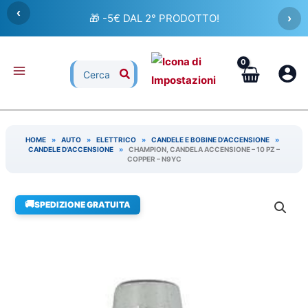
Vai
‹
🎁 -5€ DAL 2° PRODOTTO!
›
al
contenuto
Ricerca
per:
HOME
»
AUTO
»
ELETTRICO
»
CANDELE E BOBINE D'ACCENSIONE
»
CANDELE D'ACCENSIONE
»
CHAMPION, CANDELA ACCENSIONE – 10 PZ –
COPPER – N9YC
🚚
SPEDIZIONE GRATUITA