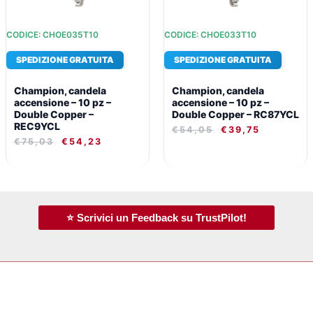
CODICE: CHOE035T10
CODICE: CHOE033T10
SPEDIZIONE GRATUITA
SPEDIZIONE GRATUITA
Champion, candela
Champion, candela
accensione – 10 pz –
accensione – 10 pz –
Double Copper –
Double Copper – RC87YCL
REC9YCL
€
54,05
€
39,75
€
75,03
€
54,23
⭐ Scrivici un Feedback su TrustPilot!