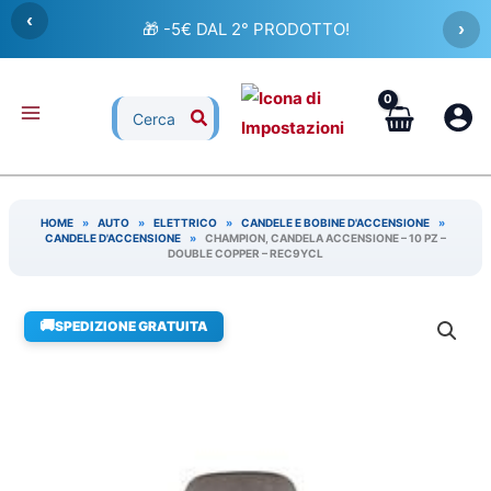
Vai
‹
🎁 -5€ DAL 2° PRODOTTO!
›
al
contenuto
Ricerca
per:
HOME
»
AUTO
»
ELETTRICO
»
CANDELE E BOBINE D'ACCENSIONE
»
CANDELE D'ACCENSIONE
»
CHAMPION, CANDELA ACCENSIONE – 10 PZ –
DOUBLE COPPER – REC9YCL
🚚
SPEDIZIONE GRATUITA