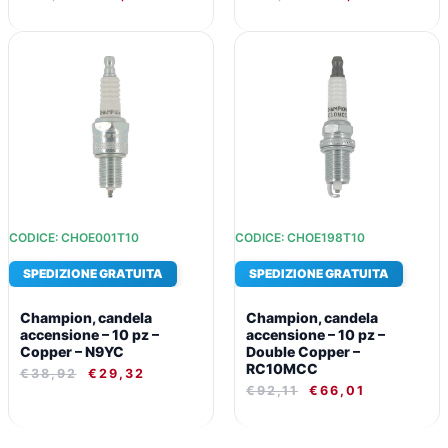
IL
IL
IL
IL
PREZZO
PREZZO
PREZZO
PREZZO
ORIGINALE
ATTUALE
ORIGINALE
ATTUALE
ERA:
È:
ERA:
È:
€38,92.
€29,32.
€92,11.
€66,01.
CODICE: CHOE001T10
CODICE: CHOE198T10
SPEDIZIONE GRATUITA
SPEDIZIONE GRATUITA
Champion, candela
Champion, candela
accensione – 10 pz –
accensione – 10 pz –
Copper – N9YC
Double Copper –
RC10MCC
€
38,92
€
29,32
€
92,11
€
66,01