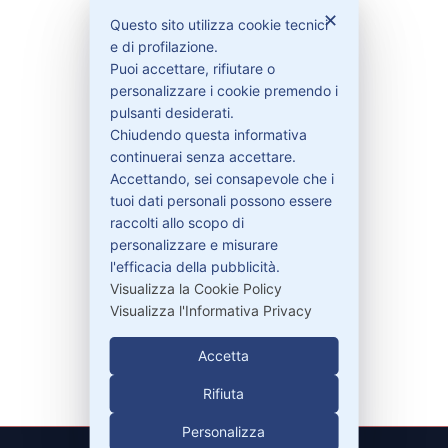
✕
Questo sito utilizza cookie tecnici
e di profilazione.
Bisogno di aiuto?
Puoi accettare, rifiutare o
personalizzare i cookie premendo i
pulsanti desiderati.
Chiudendo questa informativa
Contattaci
continuerai senza accettare.
Garanzie
Accettando, sei consapevole che i
tuoi dati personali possono essere
raccolti allo scopo di
personalizzare e misurare
Contatti
l'efficacia della pubblicità.
Visualizza la Cookie Policy
Visualizza l'Informativa Privacy
329-30.78.513
info@pitdriver.com
Accetta
Rifiuta
Personalizza