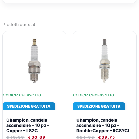
Prodotti correlati
IL
IL
IL
IL
PREZZO
PREZZO
PREZZO
PREZZO
ORIGINALE
ATTUALE
ORIGINALE
ATTUALE
ERA:
È:
ERA:
È:
€49,90.
€36,89.
€54,05.
€39,75.
CODICE: CHL82CT10
CODICE: CHOE034T10
SPEDIZIONE GRATUITA
SPEDIZIONE GRATUITA
Champion, candela
Champion, candela
accensione – 10 pz –
accensione – 10 pz –
Copper – L82C
Double Copper – RC8YCL
€
49,90
€
36,89
€
54,05
€
39,75