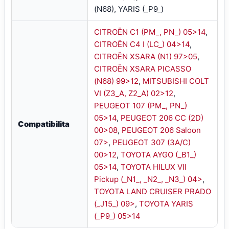
(N68), YARIS (_P9_)
CITROËN C1 (PM_, PN_) 05>14
,
CITROËN C4 I (LC_) 04>14
,
CITROËN XSARA (N1) 97>05
,
CITROËN XSARA PICASSO
(N68) 99>12
,
MITSUBISHI COLT
VI (Z3_A, Z2_A) 02>12
,
PEUGEOT 107 (PM_, PN_)
05>14
,
PEUGEOT 206 CC (2D)
Compatibilita
00>08
,
PEUGEOT 206 Saloon
07>
,
PEUGEOT 307 (3A/C)
00>12
,
TOYOTA AYGO (_B1_)
05>14
,
TOYOTA HILUX VII
Pickup (_N1_, _N2_, _N3_) 04>
,
TOYOTA LAND CRUISER PRADO
(_J15_) 09>
,
TOYOTA YARIS
(_P9_) 05>14