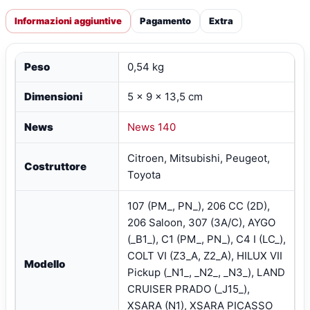
Informazioni aggiuntive
Pagamento
Extra
Peso
0,54 kg
Dimensioni
5 × 9 × 13,5 cm
News
News 140
Citroen, Mitsubishi, Peugeot,
Costruttore
Toyota
107 (PM_, PN_), 206 CC (2D),
206 Saloon, 307 (3A/C), AYGO
(_B1_), C1 (PM_, PN_), C4 I (LC_),
COLT VI (Z3_A, Z2_A), HILUX VII
Modello
Pickup (_N1_, _N2_, _N3_), LAND
CRUISER PRADO (_J15_),
XSARA (N1), XSARA PICASSO