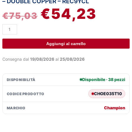
– DOUBLE COPPER – REC9YCL
candela
€
54,23
accensione
PREZZO
PREZZ
€
75,03
-
10
ORIGINALE
ATTUA
pz
-
ERA:
È:
Double
Aggiungi al carrello
Copper
€75,03.
€54,23
-
Consegna dal
19/08/2026
al
25/08/2026
REC9YCL
quantità
Disponibile · 38 pezzi
DISPONIBILITÀ
CHOE035T10
CODICE PRODOTTO
Champion
MARCHIO