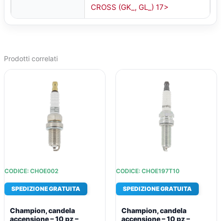
CROSS (GK_, GL_) 17>
Prodotti correlati
IL
IL
IL
IL
PREZZO
PREZZO
PREZZO
PREZZO
ORIGINALE
ATTUALE
ORIGINALE
ATTUALE
ERA:
È:
ERA:
È:
€49,17.
€36,38.
€87,23.
€62,65.
CODICE: CHOE002
CODICE: CHOE197T10
SPEDIZIONE GRATUITA
SPEDIZIONE GRATUITA
Champion, candela
Champion, candela
accensione – 10 pz –
accensione – 10 pz –