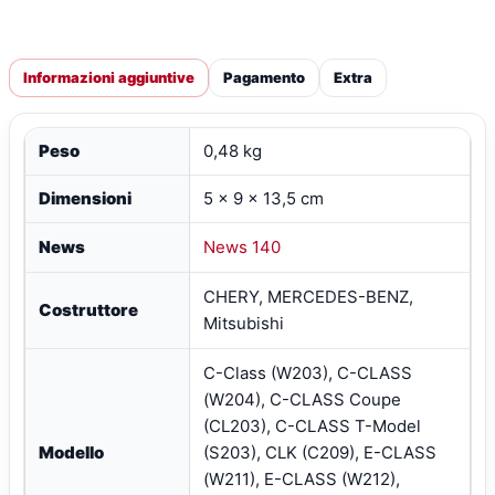
Informazioni aggiuntive
Pagamento
Extra
Peso
0,48 kg
Dimensioni
5 × 9 × 13,5 cm
News
News 140
CHERY, MERCEDES-BENZ,
Costruttore
Mitsubishi
C-Class (W203), C-CLASS
(W204), C-CLASS Coupe
(CL203), C-CLASS T-Model
Modello
(S203), CLK (C209), E-CLASS
(W211), E-CLASS (W212),