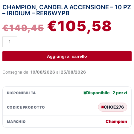
CHAMPION, CANDELA ACCENSIONE – 10 PZ
Champion,
IL
IL
– IRIDIUM – RER6WYPB
candela
€
105,58
accensione
PREZZO
PRE
€
149,45
-
10
ORIGINALE
ATT
pz
-
ERA:
È:
Iridium
Aggiungi al carrello
-
€149,45.
€10
RER6WYPB
Consegna dal
19/08/2026
al
25/08/2026
quantità
Disponibile · 2 pezzi
DISPONIBILITÀ
CHOE276
CODICE PRODOTTO
Champion
MARCHIO