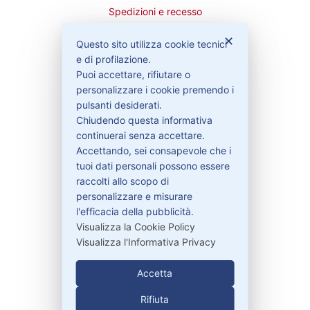
Spedizioni e recesso
✕
Questo sito utilizza cookie tecnici
e di profilazione.
Puoi accettare, rifiutare o
Bisogno di aiuto?
personalizzare i cookie premendo i
pulsanti desiderati.
Chiudendo questa informativa
Contattaci
continuerai senza accettare.
Garanzie
Accettando, sei consapevole che i
tuoi dati personali possono essere
raccolti allo scopo di
personalizzare e misurare
Contatti
l'efficacia della pubblicità.
Visualizza la Cookie Policy
Visualizza l'Informativa Privacy
329-30.78.513
info@pitdriver.com
Accetta
Rifiuta