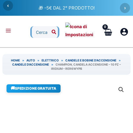
Vai
‹
🎁 -5€ DAL 2° PRODOTTO!
›
al
contenuto
Ricerca
per:
HOME
»
AUTO
»
ELETTRICO
»
CANDELE E BOBINE D'ACCENSIONE
»
CANDELE D'ACCENSIONE
»
CHAMPION, CANDELA ACCENSIONE – 10 PZ –
IRIDIUM – RER6WYPB
🚚
SPEDIZIONE GRATUITA