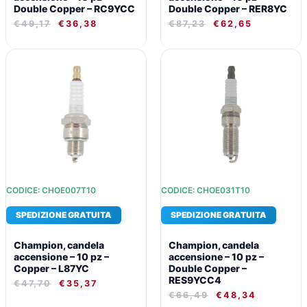
Double Copper – RC9YCC
Double Copper – RER8YC
€
49,17
€
36,38
€
87,23
€
62,65
IL
IL
IL
IL
PREZZO
PREZZO
PREZZO
PREZZO
ORIGINALE
ATTUALE
ORIGINALE
ATTUALE
ERA:
È:
ERA:
È:
€47,70.
€35,37.
€66,49.
€48,34.
CODICE: CHOE007T10
CODICE: CHOE031T10
SPEDIZIONE GRATUITA
SPEDIZIONE GRATUITA
Champion, candela
Champion, candela
accensione – 10 pz –
accensione – 10 pz –
Copper – L87YC
Double Copper –
RES9YCC4
€
47,70
€
35,37
€
66,49
€
48,34