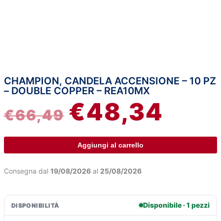
CHAMPION, CANDELA ACCENSIONE – 10 PZ
Champion,
IL
IL
– DOUBLE COPPER – REA10MX
candela
€
48,34
accensione
PREZZO
PREZZ
€
66,49
-
10
ORIGINALE
ATTUA
pz
Aggiungi al carrello
-
ERA:
È:
Double
Consegna dal
19/08/2026
al
25/08/2026
Copper
€66,49.
€48,34
-
REA10MX
Disponibile · 1 pezzi
DISPONIBILITÀ
quantità