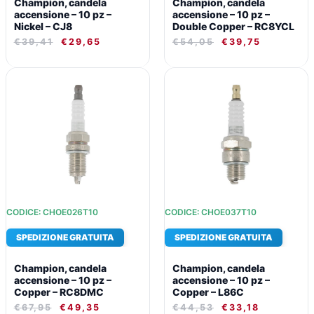
Champion, candela
Champion, candela
accensione – 10 pz –
accensione – 10 pz –
Nickel – CJ8
Double Copper – RC8YCL
€
39,41
€
29,65
€
54,05
€
39,75
IL
IL
IL
IL
PREZZO
PREZZO
PREZZO
PREZZO
ORIGINALE
ATTUALE
ORIGINALE
ATTUALE
ERA:
È:
ERA:
È:
€67,95.
€49,35.
€44,53.
€33,18.
CODICE: CHOE026T10
CODICE: CHOE037T10
SPEDIZIONE GRATUITA
SPEDIZIONE GRATUITA
Champion, candela
Champion, candela
accensione – 10 pz –
accensione – 10 pz –
Copper – RC8DMC
Copper – L86C
€
67,95
€
49,35
€
44,53
€
33,18