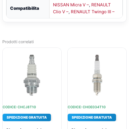
NISSAN Micra V –
,
RENAULT
Compatibilita
Clio V –
,
RENAULT Twingo III –
Prodotti correlati
IL
IL
IL
IL
PREZZO
PREZZO
PREZZO
PREZZO
ORIGINALE
ATTUALE
ORIGINALE
ATTUALE
ERA:
È:
ERA:
È:
€39,41.
€29,65.
€54,05.
€39,75.
CODICE: CHCJ8T10
CODICE: CHOE034T10
SPEDIZIONE GRATUITA
SPEDIZIONE GRATUITA