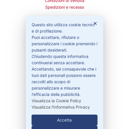
Condizioni di vendita
Spedizioni e recesso
✕
Questo sito utilizza cookie tecnici
e di profilazione.
Bisogno di aiuto?
Puoi accettare, rifiutare o
personalizzare i cookie premendo i
pulsanti desiderati.
Contattaci
Chiudendo questa informativa
Garanzie
continuerai senza accettare.
Accettando, sei consapevole che i
tuoi dati personali possono essere
raccolti allo scopo di
Contatti
personalizzare e misurare
l'efficacia della pubblicità.
Visualizza la Cookie Policy
329-30.78.513
Visualizza l'Informativa Privacy
info@pitdriver.com
Accetta