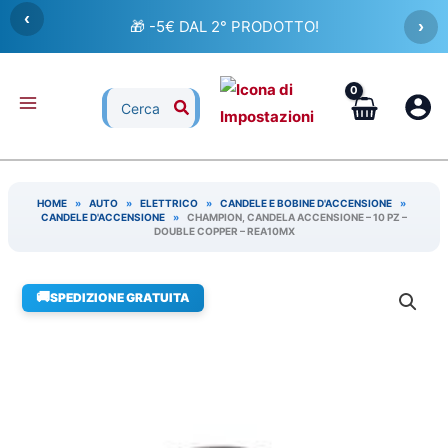
Vai
‹
🎁 -5€ DAL 2° PRODOTTO!
›
al
contenuto
Ricerca
per:
HOME
»
AUTO
»
ELETTRICO
»
CANDELE E BOBINE D'ACCENSIONE
»
CANDELE D'ACCENSIONE
»
CHAMPION, CANDELA ACCENSIONE – 10 PZ –
DOUBLE COPPER – REA10MX
🚚
SPEDIZIONE GRATUITA