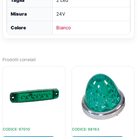
Taglia
2 Led
Misura
24V
Colore
Bianco
Prodotti correlati
IL
IL
IL
IL
PREZZO
PREZZO
PREZZO
PREZZO
ORIGINALE
ATTUALE
ORIGINALE
ATTUALE
ERA:
È:
ERA:
È:
€20,01.
€16,26.
€15,25.
€12,98.
CODICE: 97010
CODICE: 98163