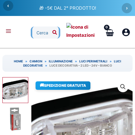
Vai
‹
🎁 -5€ DAL 2° PRODOTTO!
›
al
contenuto
Ricerca
per:
HOME
»
CAMION
»
ILLUMINAZIONE
»
LUCI PERIMETRALI
»
LUCI
DECORATIVE
»
LUCE DECORATIVA – 2 LED – 24V – BIANCO
🚚
SPEDIZIONE GRATUITA