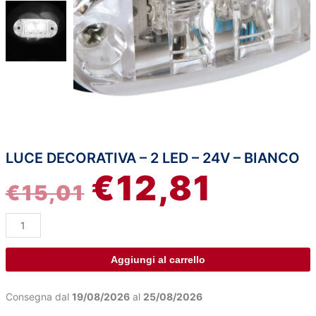
LUCE DECORATIVA – 2 LED – 24V – BIANCO
Luce
IL
IL
€
12,81
decorativa
€
15,01
-
PREZZO
PREZZO
2
Led
ORIGINALE
ATTUAL
-
24V
ERA:
È:
Aggiungi al carrello
-
Bianco
€15,01.
€12,81.
Consegna dal
19/08/2026
al
25/08/2026
quantità