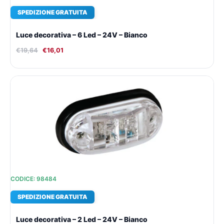
SPEDIZIONE GRATUITA
Luce decorativa – 6 Led – 24V – Bianco
€
19,64
€
16,01
Il
Il
prezzo
prezzo
originale
attuale
era:
è:
€15,01.
€12,81.
CODICE: 98484
SPEDIZIONE GRATUITA
Luce decorativa – 2 Led – 24V – Bianco