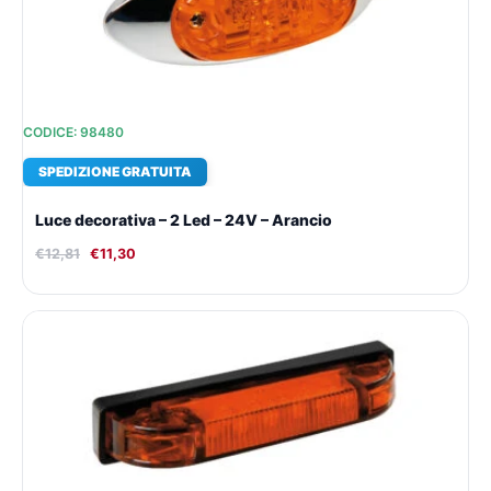
CODICE: 98480
SPEDIZIONE GRATUITA
Luce decorativa – 2 Led – 24V – Arancio
€
12,81
€
11,30
Il
Il
prezzo
prezzo
originale
attuale
era:
è:
€19,64.
€16,01.