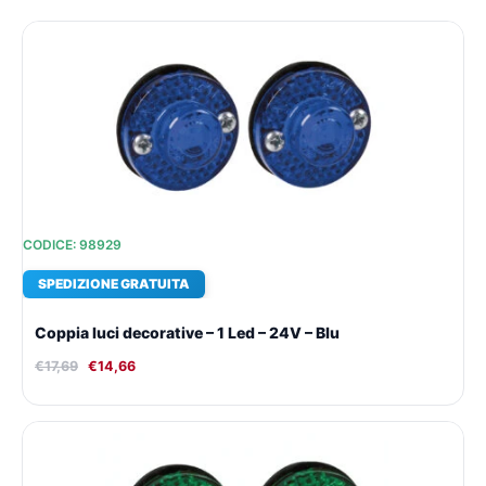
Il
Il
prezzo
prezzo
originale
attuale
era:
è:
€17,69.
€14,66.
CODICE: 98929
SPEDIZIONE GRATUITA
Coppia luci decorative – 1 Led – 24V – Blu
€
17,69
€
14,66
Il
Il
prezzo
prezzo
originale
attuale
era:
è: