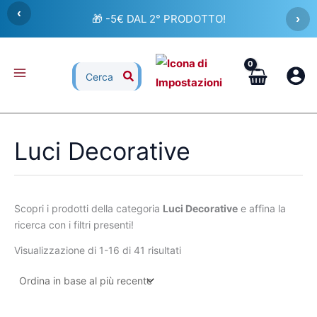
Ordina
Vai
‹
in
🎁 -5€ DAL 2° PRODOTTO!
›
al
base
al
contenuto
più
recente
Ricerca
per:
Luci Decorative
Scopri i prodotti della categoria
Luci Decorative
e affina la
ricerca con i filtri presenti!
Visualizzazione di 1-16 di 41 risultati