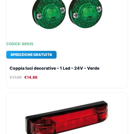
€17,69.
€14,66.
CODICE: 98925
SPEDIZIONE GRATUITA
Coppia luci decorative – 1 Led – 24V – Verde
€
17,69
€
14,66
Il
Il
prezzo
prezzo
originale
attuale
era:
è:
€19,64.
€16,01.