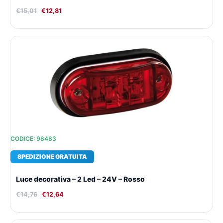
€
15,01
€
12,81
Il
Il
prezzo
prezzo
originale
attuale
era:
è:
€14,76.
€12,64.
CODICE: 98483
SPEDIZIONE GRATUITA
Luce decorativa – 2 Led – 24V – Rosso
€
14,76
€
12,64