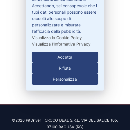
Bisogno di aiuto?
Accettando, sei consapevole che i
tuoi dati personali possono essere
raccolti allo scopo di
Contattaci
personalizzare e misurare
Garanzie
l'efficacia della pubblicità.
Visualizza la Cookie Policy
Visualizza l'Informativa Privacy
Contatti
Accetta
Rifiuta
329-30.78.513
Personalizza
info@pitdriver.com
©2026 PitDriver | CROCO DEAL S.R.L. VIA DEL SALICE 105,
97100 RAGUSA (RG)