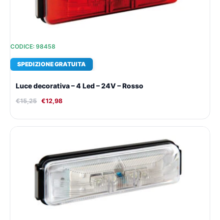
CODICE: 98458
SPEDIZIONE GRATUITA
Luce decorativa – 4 Led – 24V – Rosso
€
15,25
€
12,98
Il
Il
prezzo
prezzo
originale
attuale
era:
è:
€15,25.
€12,98.