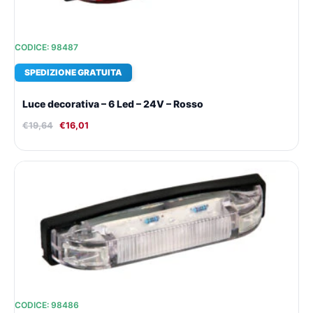
CODICE: 98487
SPEDIZIONE GRATUITA
Luce decorativa – 6 Led – 24V – Rosso
€
19,64
€
16,01
Il
Il
prezzo
prezzo
originale
attuale
era:
è:
€19,64.
€16,01.
CODICE: 98486