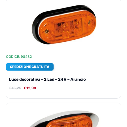
Il
Il
prezzo
prezzo
originale
attuale
era:
è:
€15,25.
€12,98.
CODICE: 98482
SPEDIZIONE GRATUITA
Luce decorativa – 2 Led – 24V – Arancio
€
15,25
€
12,98
Il
Il
prezzo
prezzo
originale
attuale
era:
è:
€12,81.
€11,30.