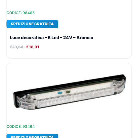
CODICE: 98465
SPEDIZIONE GRATUITA
Luce decorativa – 6 Led – 24V – Arancio
€
19,64
€
16,01
Il
Il
prezzo
prezzo
originale
attuale
era:
è:
€14,03.
€12,14.
CODICE: 98464
SPEDIZIONE GRATUITA