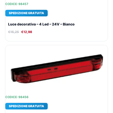
CODICE: 98457
SPEDIZIONE GRATUITA
Luce decorativa – 4 Led – 24V – Bianco
€
15,25
€
12,98
Il
Il
prezzo
prezzo
originale
attuale
era:
è:
€23,67.
€18,79.
CODICE: 98456
SPEDIZIONE GRATUITA