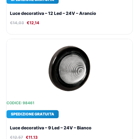
Luce decorativa – 12 Led – 24V – Arancio
€
14,03
€
12,14
Il
Il
prezzo
prezzo
originale
attuale
era:
è:
€12,57.
€11,13.
CODICE: 98461
SPEDIZIONE GRATUITA
Luce decorativa – 9 Led – 24V – Bianco
€
12,57
€
11,13