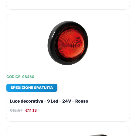
Il
Il
prezzo
prezzo
originale
attuale
era:
è:
€12,57.
€11,13.
CODICE: 98460
SPEDIZIONE GRATUITA
Luce decorativa – 9 Led – 24V – Rosso
€
12,57
€
11,13
Il
Il
prezzo
prezzo