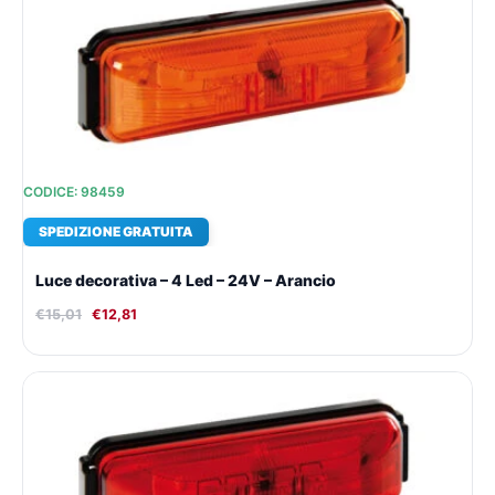
originale
attuale
era:
è:
€15,01.
€12,81.
CODICE: 98459
SPEDIZIONE GRATUITA
Luce decorativa – 4 Led – 24V – Arancio
€
15,01
€
12,81
Il
Il
prezzo
prezzo
originale
attuale
era:
è:
€15,25.
€12,98.