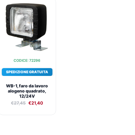
Il
Il
prezzo
prezzo
originale
attuale
era:
è:
€27,45.
€21,40.
CODICE: 72296
SPEDIZIONE GRATUITA
WB-1, faro da lavoro
alogeno quadrato,
12/24V
€
27,45
€
21,40