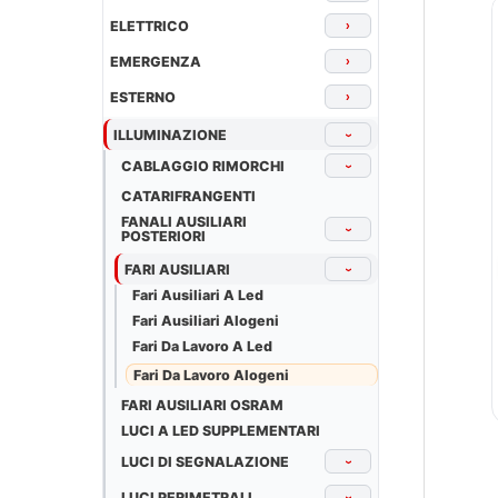
ELETTRICO
›
EMERGENZA
›
ESTERNO
›
ILLUMINAZIONE
›
CABLAGGIO RIMORCHI
›
CATARIFRANGENTI
FANALI AUSILIARI
›
POSTERIORI
FARI AUSILIARI
›
Fari Ausiliari A Led
Fari Ausiliari Alogeni
Fari Da Lavoro A Led
Fari Da Lavoro Alogeni
FARI AUSILIARI OSRAM
LUCI A LED SUPPLEMENTARI
LUCI DI SEGNALAZIONE
›
LUCI PERIMETRALI
›