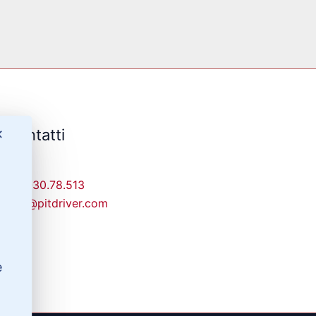
Contatti
✕
329-30.78.513
info@pitdriver.com
e