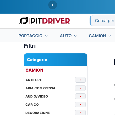
Vai
‹
al
contenuto
Ricerca
per:
PORTAGGIO
AUTO
CAMION
Filtri
Categorie
▾
CAMION
ANTIFURTI
›
ARIA COMPRESSA
›
AUDIO/VIDEO
›
CARICO
›
DECORAZIONE
›