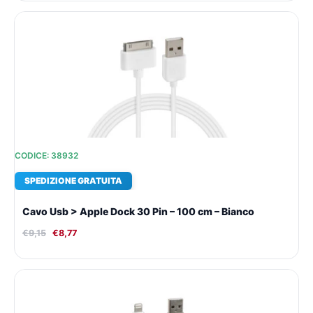
Il
Il
prezzo
prezzo
originale
attuale
era:
è:
€9,15.
€8,77.
CODICE: 38932
SPEDIZIONE GRATUITA
Cavo Usb > Apple Dock 30 Pin – 100 cm – Bianco
€
9,15
€
8,77
Il
Il
prezzo
prezzo
originale
attuale
era:
è: