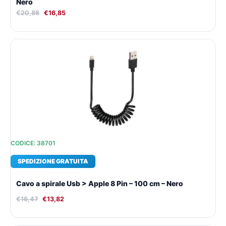
Nero
€
20,86
€
16,85
Il
Il
prezzo
prezzo
originale
attuale
era:
è:
€16,47.
€13,82.
CODICE: 38701
SPEDIZIONE GRATUITA
Cavo a spirale Usb > Apple 8 Pin – 100 cm – Nero
€
16,47
€
13,82