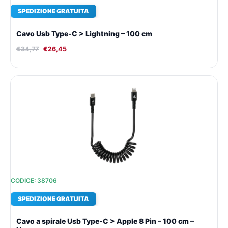
SPEDIZIONE GRATUITA
Cavo Usb Type-C > Lightning – 100 cm
€
34,77
€
26,45
Il
Il
prezzo
prezzo
originale
attuale
era:
è:
€20,86.
€16,85.
CODICE: 38706
SPEDIZIONE GRATUITA
Cavo a spirale Usb Type-C > Apple 8 Pin – 100 cm –