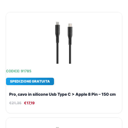
Il
Il
prezzo
prezzo
originale
attuale
era:
è:
€21,35.
€17,19.
CODICE: 91785
SPEDIZIONE GRATUITA
Pro, cavo in silicone Usb Type C > Apple 8 Pin – 150 cm
€
21,35
€
17,19
Il
Il
prezzo
prezzo