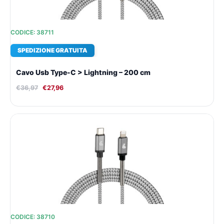
CODICE: 38711
SPEDIZIONE GRATUITA
Cavo Usb Type-C > Lightning – 200 cm
€
36,97
€
27,96
Il
Il
prezzo
prezzo
originale
attuale
era:
è:
€34,77.
€26,45.
CODICE: 38710