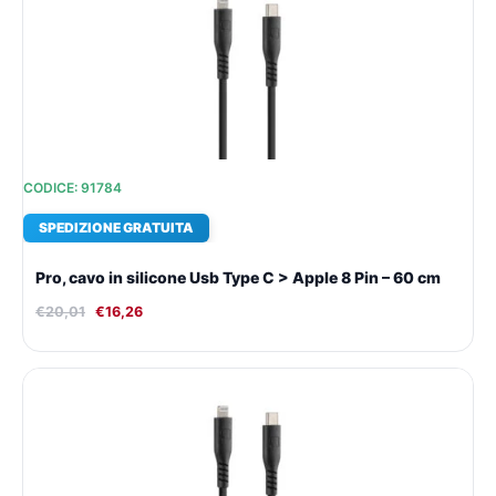
originale
attuale
era:
è:
€20,01.
€16,26.
CODICE: 91784
SPEDIZIONE GRATUITA
Pro, cavo in silicone Usb Type C > Apple 8 Pin – 60 cm
€
20,01
€
16,26
Il
Il
prezzo
prezzo
originale
attuale
era:
è:
€18,79.
€15,42.