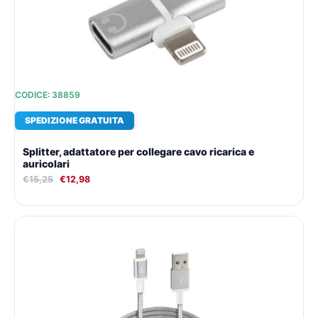
CODICE: 38859
SPEDIZIONE GRATUITA
Splitter, adattatore per collegare cavo ricarica e
auricolari
€
15,25
€
12,98
Il
Il
prezzo
prezzo
originale
attuale
era:
è:
€18,42.
€15,16.