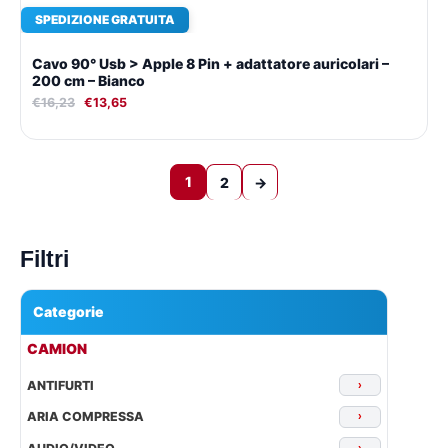
SPEDIZIONE GRATUITA
Cavo 90° Usb > Apple 8 Pin + adattatore auricolari –
200 cm – Bianco
€
16,23
€
13,65
1
2
→
Filtri
Categorie
▾
CAMION
ANTIFURTI
›
ARIA COMPRESSA
›
›