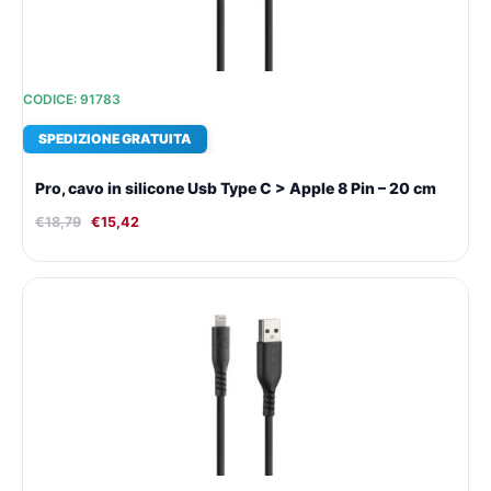
CODICE: 91783
SPEDIZIONE GRATUITA
Pro, cavo in silicone Usb Type C > Apple 8 Pin – 20 cm
€
18,79
€
15,42
Il
Il
prezzo
prezzo
originale
attuale
era:
è:
€20,50.
€16,60.