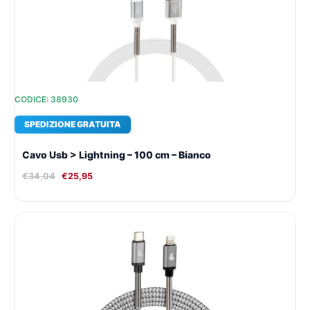
€34,04.
€25,95.
CODICE: 38930
SPEDIZIONE GRATUITA
Cavo Usb > Lightning – 100 cm – Bianco
€
34,04
€
25,95
Il
Il
prezzo
prezzo
originale
attuale
era:
è:
€36,97.
€27,96.