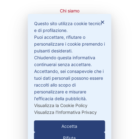
Chi siamo
Cookie Policy
✕
Questo sito utilizza cookie tecnici
Privacy Policy
e di profilazione.
Condizioni di vendita
Puoi accettare, rifiutare o
Spedizioni e recesso
personalizzare i cookie premendo i
pulsanti desiderati.
Chiudendo questa informativa
continuerai senza accettare.
Bisogno di aiuto?
Accettando, sei consapevole che i
tuoi dati personali possono essere
raccolti allo scopo di
Contattaci
personalizzare e misurare
Garanzie
l'efficacia della pubblicità.
Visualizza la Cookie Policy
Visualizza l'Informativa Privacy
Contatti
Accetta
Rifiuta