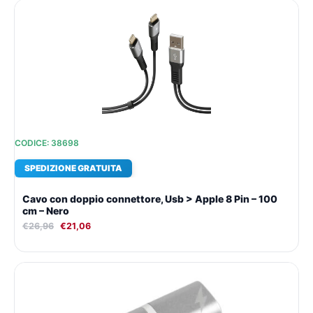
Il
Il
prezzo
prezzo
originale
attuale
era:
è:
€26,96.
€21,06.
CODICE: 38698
SPEDIZIONE GRATUITA
Cavo con doppio connettore, Usb > Apple 8 Pin – 100
cm – Nero
€
26,96
€
21,06
Il
Il
prezzo
prezzo
originale
attuale
era:
è:
€15,25.
€12,98.