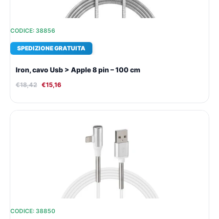
CODICE: 38856
SPEDIZIONE GRATUITA
Iron, cavo Usb > Apple 8 pin – 100 cm
€
18,42
€
15,16
Il
Il
prezzo
prezzo
originale
attuale
era:
è:
€16,23.
€13,65.
CODICE: 38850