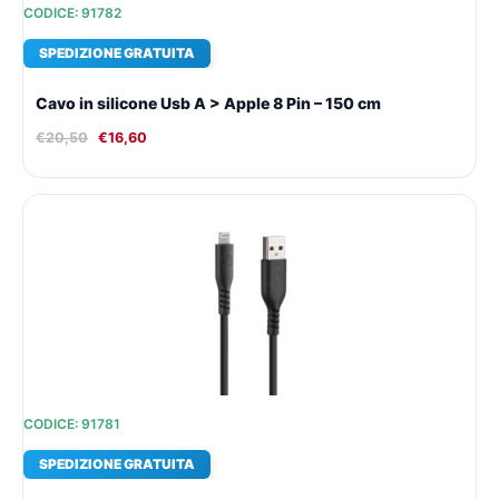
CODICE: 91782
SPEDIZIONE GRATUITA
Cavo in silicone Usb A > Apple 8 Pin – 150 cm
€
20,50
€
16,60
Il
Il
prezzo
prezzo
originale
attuale
era:
è:
€18,79.
€15,42.
CODICE: 91781
SPEDIZIONE GRATUITA