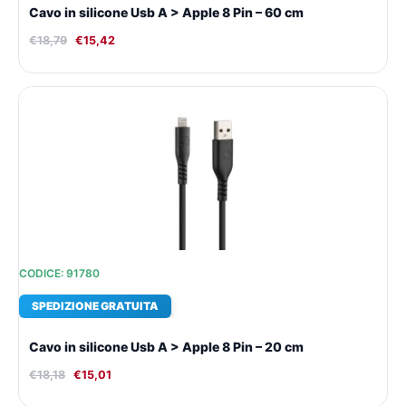
Cavo in silicone Usb A > Apple 8 Pin – 60 cm
€
18,79
€
15,42
Il
Il
prezzo
prezzo
originale
attuale
era:
è:
€18,18.
€15,01.
CODICE: 91780
SPEDIZIONE GRATUITA
Cavo in silicone Usb A > Apple 8 Pin – 20 cm
€
18,18
€
15,01