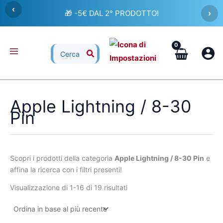
Ordina
Vai
‹
in
🎁 -5€ DAL 2° PRODOTTO!
›
al
base
al
contenuto
più
recente
Ricerca
per:
Apple Lightning / 8-30
Pin
Scopri i prodotti della categoria
Apple Lightning / 8-30 Pin
e
affina la ricerca con i filtri presenti!
Visualizzazione di 1-16 di 19 risultati