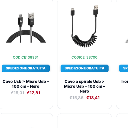
Il
Il
Il
Il
prezzo
prezzo
prezzo
prezzo
originale
attuale
originale
attuale
era:
è:
era:
è:
€15,01.
€12,81.
€15,86.
€13,41.
CODICE: 38931
CODICE: 38700
SPEDIZIONE GRATUITA
SPEDIZIONE GRATUITA
SP
Cavo Usb > Micro Usb –
Cavo a spirale Usb >
Iro
100 cm – Nero
Micro Usb – 100 cm –
Nero
€
15,01
€
12,81
€
15,86
€
13,41
Il
Il
Il
Il
prezzo
prezzo
prezzo
prezzo
originale
attuale
originale
attuale