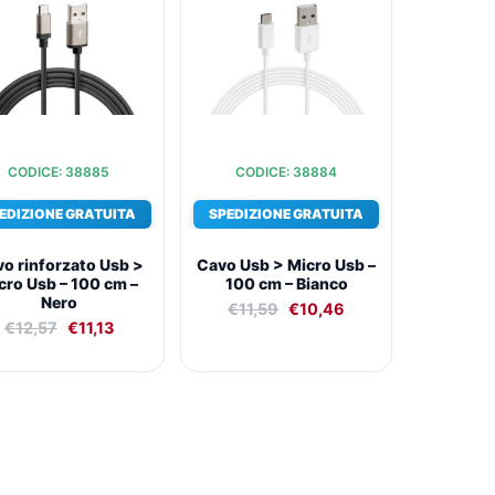
era:
è:
era:
è:
€12,57.
€11,13.
€11,59.
€10,46.
CODICE: 38885
CODICE: 38884
EDIZIONE GRATUITA
SPEDIZIONE GRATUITA
o rinforzato Usb >
Cavo Usb > Micro Usb –
cro Usb – 100 cm –
100 cm – Bianco
Nero
€
11,59
€
10,46
€
12,57
€
11,13