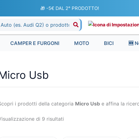
Ordina
in
🎁 -5€ DAL 2° PRODOTTO!
base
al
più
recente
CAMPER E FURGONI
MOTO
BICI
🆕 N
Micro Usb
Scopri i prodotti della categoria
Micro Usb
e affina la ricerc
Visualizzazione di 9 risultati