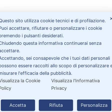
Questo sito utilizza cookie tecnici e di profilazione.
Bisogno di aiuto?
Puoi accettare, rifiutare o personalizzare i cookie
premendo i pulsanti desiderati.
Contattaci
Chiudendo questa informativa continuerai senza
Garanzie
accettare.
Accettando, sei consapevole che i tuoi dati personali
possono essere raccolti allo scopo di personalizzare 
misurare l'efficacia della pubblicità.
Visualizza la Cookie
Visualizza l'Informativa
Policy
Privacy
26 PitDriver | CROCO DEAL S.R.L. VIA DEL SALICE 105, 97100 RAGUSA 
Accetta
Rifiuta
Personalizza
| Partita IVA 01877990885 |