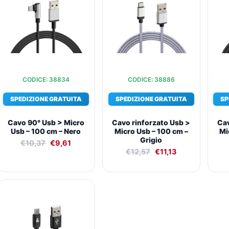
era:
è:
era:
è:
€10,37.
€9,61.
€12,57.
€11,13.
CODICE: 38834
CODICE: 38886
SPEDIZIONE GRATUITA
SPEDIZIONE GRATUITA
SP
Cavo 90° Usb > Micro
Cavo rinforzato Usb >
Cav
Usb – 100 cm – Nero
Micro Usb – 100 cm –
Mi
Grigio
€
10,37
€
9,61
€
12,57
€
11,13
Il
Il
prezzo
prezzo
originale
attuale
era:
è:
€17,20.
€14,32.