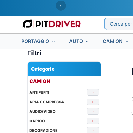
Vai
‹
al
contenuto
Ricerca
per:
PORTAGGIO
AUTO
CAMION
Filtri
Categorie
▾
CAMION
ANTIFURTI
›
ARIA COMPRESSA
›
AUDIO/VIDEO
›
CARICO
›
DECORAZIONE
›