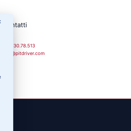
✕
Contatti
329-30.78.513
info@pitdriver.com
e
(RG)