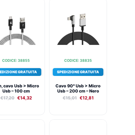
Il
Il
Il
Il
prezzo
prezzo
prezzo
prezzo
originale
attuale
originale
attuale
era:
è:
era:
è:
€17,20.
€14,32.
€15,01.
€12,81.
CODICE: 38855
CODICE: 38835
EDIZIONE GRATUITA
SPEDIZIONE GRATUITA
n, cavo Usb > Micro
Cavo 90° Usb > Micro
Usb – 100 cm
Usb – 200 cm – Nero
€
17,20
€
14,32
€
15,01
€
12,81
Il
Il
Il
Il
prezzo
prezzo
prezzo
prezzo
originale
attuale
originale
attuale