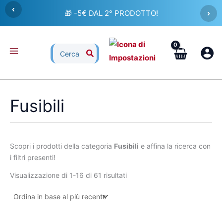
Ordina
Vai
‹
in
🎁 -5€ DAL 2° PRODOTTO!
›
al
base
al
contenuto
più
recente
Ricerca
per:
Fusibili
Scopri i prodotti della categoria
Fusibili
e affina la ricerca con
i filtri presenti!
Visualizzazione di 1-16 di 61 risultati