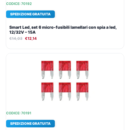
CODICE: 70192
SPEDIZIONE GRATUITA
Smart Led, set 6 micro-fusibili lamellari con spia a led,
12/32V – 15A
€
14,03
€
12,14
Il
Il
prezzo
prezzo
originale
attuale
era:
è:
€14,03.
€12,14.
CODICE: 70191
SPEDIZIONE GRATUITA