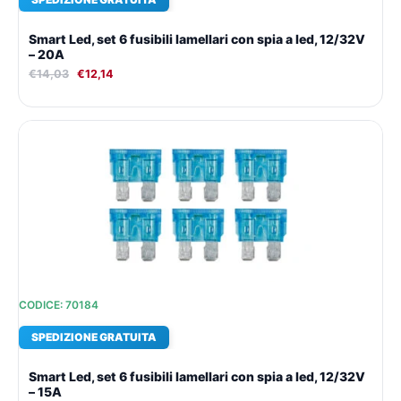
Smart Led, set 6 fusibili lamellari con spia a led, 12/32V
– 20A
€
14,03
€
12,14
Il
Il
prezzo
prezzo
originale
attuale
era:
è:
€14,03.
€12,14.
CODICE: 70184
SPEDIZIONE GRATUITA
Smart Led, set 6 fusibili lamellari con spia a led, 12/32V
– 15A