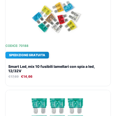
originale
attuale
era:
è:
€17,69.
€14,66.
CODICE: 70188
SPEDIZIONE GRATUITA
Smart Led, mix 10 fusibili lamellari con spia a led,
12/32V
€
17,69
€
14,66
Il
Il
prezzo
prezzo
originale
attuale
era:
è:
€14,03.
€12,14.