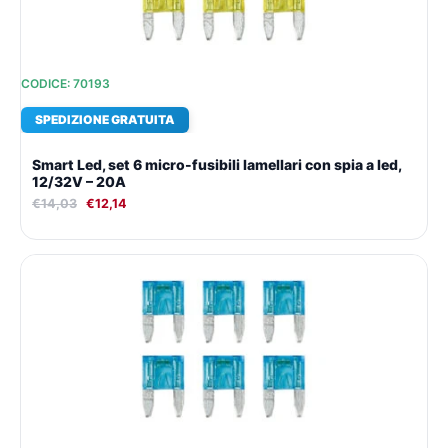
CODICE: 70193
SPEDIZIONE GRATUITA
Smart Led, set 6 micro-fusibili lamellari con spia a led,
12/32V – 20A
€
14,03
€
12,14
Il
Il
prezzo
prezzo
originale
attuale
era:
è:
€14,03.
€12,14.