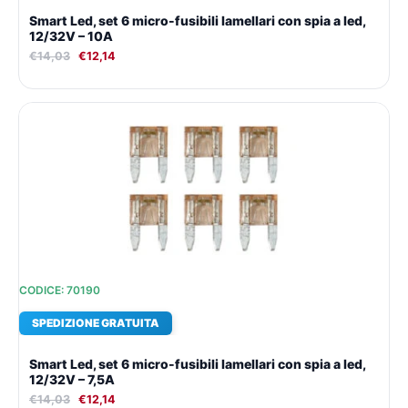
Smart Led, set 6 micro-fusibili lamellari con spia a led,
12/32V – 10A
€
14,03
€
12,14
Il
Il
prezzo
prezzo
originale
attuale
era:
è:
€14,03.
€12,14.
CODICE: 70190
SPEDIZIONE GRATUITA
Smart Led, set 6 micro-fusibili lamellari con spia a led,
12/32V – 7,5A
€
14,03
€
12,14