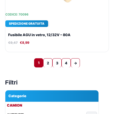
CODICE: 70096
SPEDIZIONE GRATUITA
Fusibile AGU in vetro, 12/32V – 80A
€
9,47
€
8,99
1
2
3
4
→
Filtri
Categorie
▾
CAMION