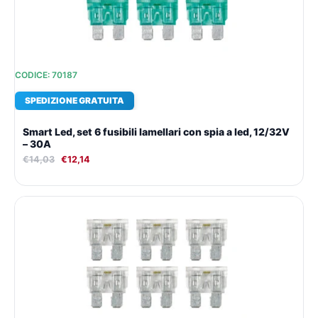
CODICE: 70187
SPEDIZIONE GRATUITA
Smart Led, set 6 fusibili lamellari con spia a led, 12/32V
– 30A
€
14,03
€
12,14
Il
Il
prezzo
prezzo
originale
attuale
era:
è:
€14,03.
€12,14.