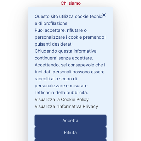
Chi siamo
Cookie Policy
✕
Questo sito utilizza cookie tecnici
Privacy Policy
e di profilazione.
Condizioni di vendita
Puoi accettare, rifiutare o
Spedizioni e recesso
personalizzare i cookie premendo i
pulsanti desiderati.
Chiudendo questa informativa
continuerai senza accettare.
Bisogno di aiuto?
Accettando, sei consapevole che i
tuoi dati personali possono essere
raccolti allo scopo di
Contattaci
personalizzare e misurare
Garanzie
l'efficacia della pubblicità.
Visualizza la Cookie Policy
Visualizza l'Informativa Privacy
Contatti
Accetta
Rifiuta
329-30.78.513