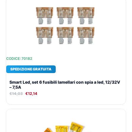
prezzo
prezzo
originale
attuale
era:
è:
€14,03.
€12,14.
CODICE: 70182
SPEDIZIONE GRATUITA
Smart Led, set 6 fusibili lamellari con spia a led, 12/32V
– 7,5A
€
14,03
€
12,14
Il
Il
prezzo
prezzo
originale
attuale
era:
è:
€14,03.
€12,14.