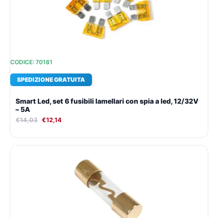
CODICE: 70181
SPEDIZIONE GRATUITA
Smart Led, set 6 fusibili lamellari con spia a led, 12/32V
– 5A
€
14,03
€
12,14
Il
Il
prezzo
prezzo
originale
attuale
era:
è:
€9,47.
€8,99.