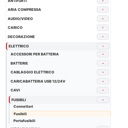
ANTIFURTI
›
ARIA COMPRESSA
›
AUDIO/VIDEO
›
CARICO
›
DECORAZIONE
›
ELETTRICO
›
ACCESSORI PER BATTERIA
›
BATTERIE
›
CABLAGGIO ELETTRICO
›
CARICABATTERIA USB 12/24V
›
CAVI
›
FUSIBILI
›
Connettori
Fusibili
Portafusibili