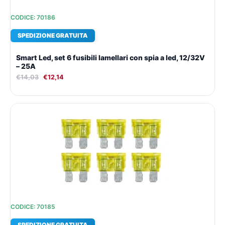
CODICE: 70186
SPEDIZIONE GRATUITA
Smart Led, set 6 fusibili lamellari con spia a led, 12/32V
– 25A
€
14,03
€
12,14
Il
Il
prezzo
prezzo
originale
attuale
era:
è:
€14,03.
€12,14.
CODICE: 70185
SPEDIZIONE GRATUITA