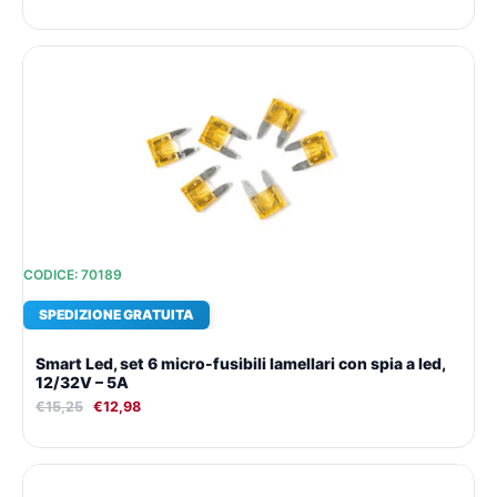
Il
Il
prezzo
prezzo
originale
attuale
era:
è:
€15,25.
€12,98.
CODICE: 70189
SPEDIZIONE GRATUITA
Smart Led, set 6 micro-fusibili lamellari con spia a led,
12/32V – 5A
€
15,25
€
12,98
Il
Il
prezzo
prezzo