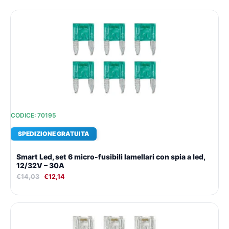
Il
Il
prezzo
prezzo
originale
attuale
era:
è:
€14,03.
€12,14.
CODICE: 70195
SPEDIZIONE GRATUITA
Smart Led, set 6 micro-fusibili lamellari con spia a led,
12/32V – 30A
€
14,03
€
12,14
Il
Il
prezzo
prezzo
originale
attuale