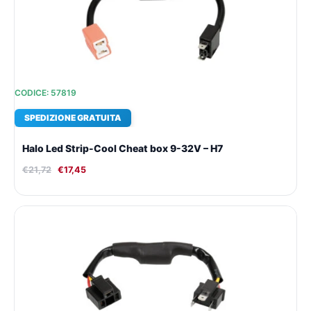
CODICE: 57819
SPEDIZIONE GRATUITA
Halo Led Strip-Cool Cheat box 9-32V – H7
€
21,72
€
17,45
Il
Il
prezzo
prezzo
originale
attuale
era:
è:
€21,72.
€17,45.