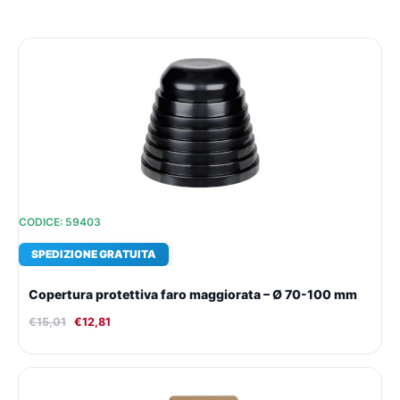
Il
Il
prezzo
prezzo
originale
attuale
era:
è:
€15,01.
€12,81.
CODICE: 59403
SPEDIZIONE GRATUITA
Copertura protettiva faro maggiorata – Ø 70-100 mm
€
15,01
€
12,81
Il
Il
prezzo
prezzo