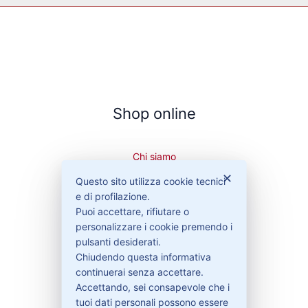
Shop online
Chi siamo
Cookie Policy
✕
Questo sito utilizza cookie tecnici
Privacy Policy
e di profilazione.
Condizioni di vendita
Puoi accettare, rifiutare o
Spedizioni e recesso
personalizzare i cookie premendo i
pulsanti desiderati.
Chiudendo questa informativa
continuerai senza accettare.
Bisogno di aiuto?
Accettando, sei consapevole che i
tuoi dati personali possono essere