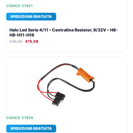
CODICE: 57851
SPEDIZIONE GRATUITA
Halo Led Serie 4/11 – Centralina Resistor, 9/32V – H8-
H9-H11-H16
€
18,30
€
15,08
Il
Il
prezzo
prezzo
originale
attuale
era:
è:
€18,30.
€15,08.
CODICE: 57850
SPEDIZIONE GRATUITA