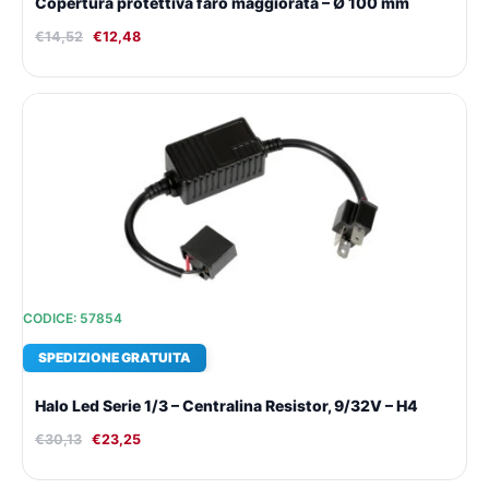
Copertura protettiva faro maggiorata – Ø 100 mm
€
14,52
€
12,48
Il
Il
prezzo
prezzo
originale
attuale
era:
è:
€30,13.
€23,25.
CODICE: 57854
SPEDIZIONE GRATUITA
Halo Led Serie 1/3 – Centralina Resistor, 9/32V – H4
€
30,13
€
23,25