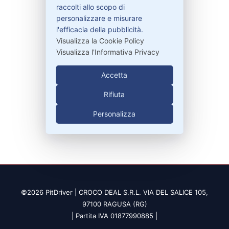
raccolti allo scopo di
Contattaci
personalizzare e misurare
Garanzie
l'efficacia della pubblicità.
Visualizza la Cookie Policy
Visualizza l'Informativa Privacy
Contatti
Accetta
Rifiuta
329-30.78.513
Personalizza
info@pitdriver.com
©2026 PitDriver | CROCO DEAL S.R.L. VIA DEL SALICE 105,
97100 RAGUSA (RG)
| Partita IVA 01877990885 |