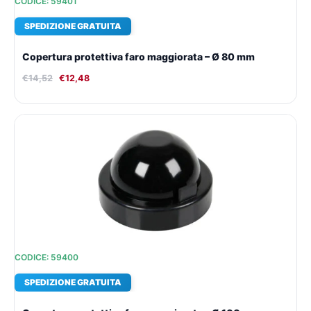
CODICE: 59401
SPEDIZIONE GRATUITA
Copertura protettiva faro maggiorata – Ø 80 mm
€
14,52
€
12,48
Il
Il
prezzo
prezzo
originale
attuale
era:
è:
€14,52.
€12,48.
CODICE: 59400
SPEDIZIONE GRATUITA