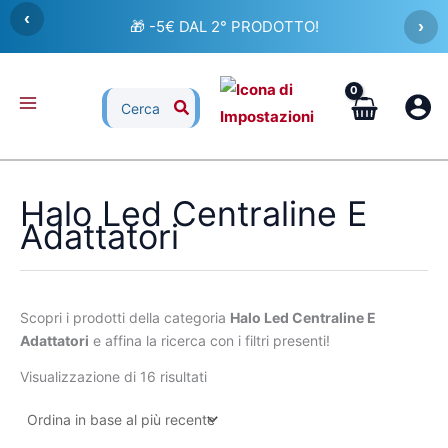
Ordina
Vai
‹
in
🎁 -5€ DAL 2° PRODOTTO!
›
al
base
al
contenuto
più
recente
Ricerca
per:
Halo Led Centraline E
Adattatori
Scopri i prodotti della categoria
Halo Led Centraline E
Adattatori
e affina la ricerca con i filtri presenti!
Visualizzazione di 16 risultati