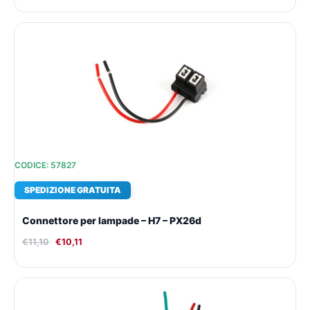
Il
Il
prezzo
prezzo
originale
attuale
era:
è:
€11,10.
€10,11.
CODICE: 57827
SPEDIZIONE GRATUITA
Connettore per lampade – H7 – PX26d
€
11,10
€
10,11
Il
Il
prezzo
prezzo
originale
attuale