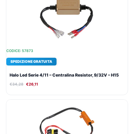
originale
attuale
era:
è:
€34,28.
€26,11.
CODICE: 57873
SPEDIZIONE GRATUITA
Halo Led Serie 4/11 – Centralina Resistor, 9/32V – H15
€
34,28
€
26,11
Il
Il
prezzo
prezzo
originale
attuale
era:
è:
€17,93.
€14,84.