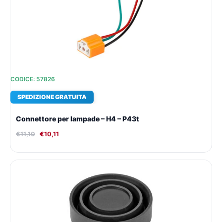
era:
è:
€11,10.
€10,11.
CODICE: 57826
SPEDIZIONE GRATUITA
Connettore per lampade – H4 – P43t
€
11,10
€
10,11
Il
Il
prezzo
prezzo
originale
attuale
era:
è:
€14,52.
€12,48.