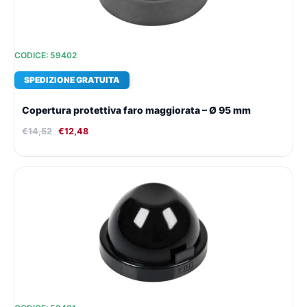
CODICE: 59402
SPEDIZIONE GRATUITA
Copertura protettiva faro maggiorata – Ø 95 mm
€
14,52
€
12,48
Il
Il
prezzo
prezzo
originale
attuale
era:
è:
€14,52.
€12,48.