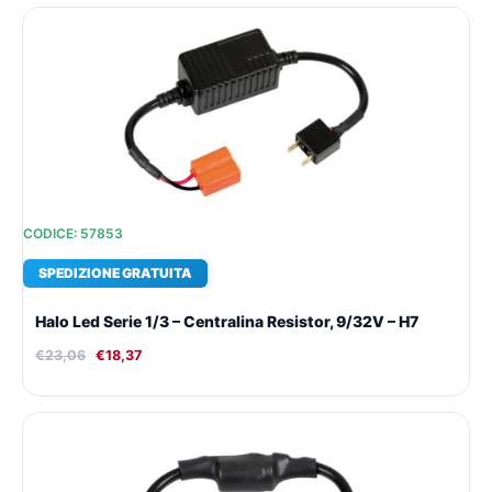
Il
Il
prezzo
prezzo
originale
attuale
era:
è:
€23,06.
€18,37.
CODICE: 57853
SPEDIZIONE GRATUITA
Halo Led Serie 1/3 – Centralina Resistor, 9/32V – H7
€
23,06
€
18,37
Il
Il
prezzo
prezzo
originale
attuale
era:
è:
€21,72.
€17,45.