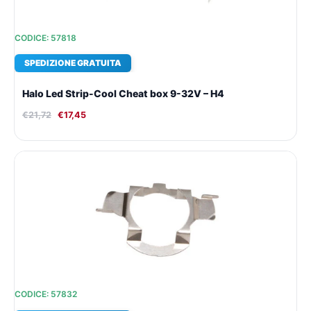
CODICE: 57818
SPEDIZIONE GRATUITA
Halo Led Strip-Cool Cheat box 9-32V – H4
€
21,72
€
17,45
Il
Il
prezzo
prezzo
originale
attuale
era:
è:
€10,37.
€9,61.
CODICE: 57832