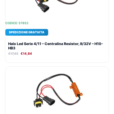
CODICE: 57852
SPEDIZIONE GRATUITA
Halo Led Serie 4/11 – Centralina Resistor, 9/32V – H10-
HB3
€
17,93
€
14,84
Il
Il
prezzo
prezzo
originale
attuale
era:
è:
€18,30.
€15,08.