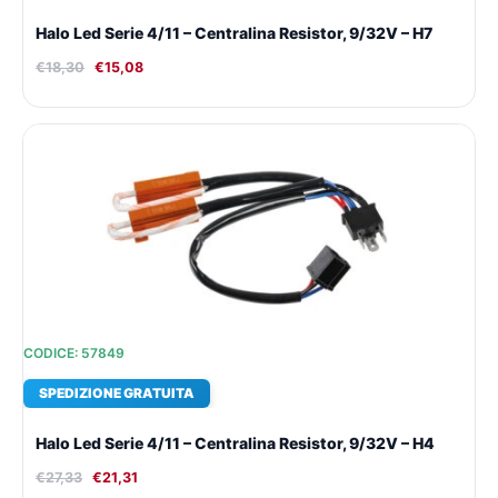
Halo Led Serie 4/11 – Centralina Resistor, 9/32V – H7
€
18,30
€
15,08
Il
Il
prezzo
prezzo
originale
attuale
era:
è:
€27,33.
€21,31.
CODICE: 57849
SPEDIZIONE GRATUITA
Halo Led Serie 4/11 – Centralina Resistor, 9/32V – H4
€
27,33
€
21,31