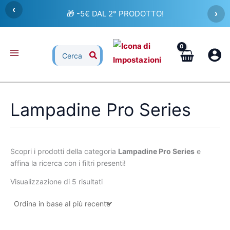
Ordina
Vai
‹
in
🎁 -5€ DAL 2° PRODOTTO!
›
al
base
al
contenuto
più
recente
Ricerca
per:
Lampadine Pro Series
Scopri i prodotti della categoria
Lampadine Pro Series
e
affina la ricerca con i filtri presenti!
Visualizzazione di 5 risultati