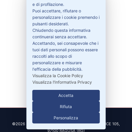
Bisogno di aiuto?
e di profilazione.
Puoi accettare, rifiutare o
personalizzare i cookie premendo i
Contattaci
pulsanti desiderati.
Garanzie
Chiudendo questa informativa
continuerai senza accettare.
Accettando, sei consapevole che i
tuoi dati personali possono essere
Contatti
raccolti allo scopo di
personalizzare e misurare
l'efficacia della pubblicità.
329-30.78.513
Visualizza la Cookie Policy
Visualizza l'Informativa Privacy
info@pitdriver.com
Accetta
Rifiuta
Personalizza
©2026 PitDriver | CROCO DEAL S.R.L. VIA DEL SALICE 105,
97100 RAGUSA (RG)