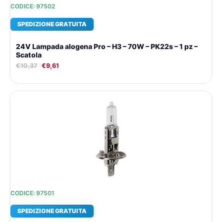
CODICE: 97502
SPEDIZIONE GRATUITA
24V Lampada alogena Pro – H3 – 70W – PK22s – 1 pz –
Scatola
€
10,37
€
9,61
Il
Il
prezzo
prezzo
originale
attuale
era:
è:
€10,37.
€9,61.
CODICE: 97501
SPEDIZIONE GRATUITA