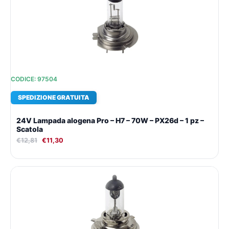
era:
è:
€12,81.
€11,30.
CODICE: 97504
SPEDIZIONE GRATUITA
24V Lampada alogena Pro – H7 – 70W – PX26d – 1 pz –
Scatola
€
12,81
€
11,30
Il
Il
prezzo
prezzo
originale
attuale
era:
è:
€11,59.
€10,46.