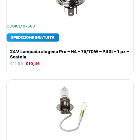
CODICE: 97503
SPEDIZIONE GRATUITA
24V Lampada alogena Pro – H4 – 75/70W – P43t – 1 pz –
Scatola
€
11,59
€
10,46
Il
Il
prezzo
prezzo
originale
attuale
era:
è:
€10,37.
€9,61.