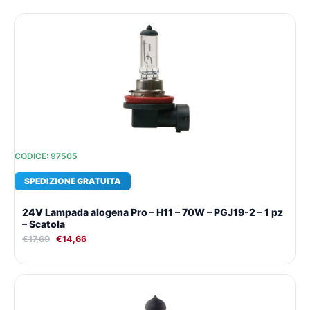
Il
Il
prezzo
prezzo
originale
attuale
era:
è:
€17,69.
€14,66.
CODICE: 97505
SPEDIZIONE GRATUITA
24V Lampada alogena Pro – H11 – 70W – PGJ19-2 – 1 pz
– Scatola
€
17,69
€
14,66
Il
Il
prezzo
prezzo
originale
attuale