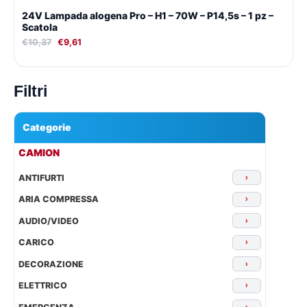
24V Lampada alogena Pro – H1 – 70W – P14,5s – 1 pz –
Scatola
€
10,37
€
9,61
Filtri
Categorie
▾
CAMION
ANTIFURTI
›
ARIA COMPRESSA
›
AUDIO/VIDEO
›
CARICO
›
DECORAZIONE
›
ELETTRICO
›
›