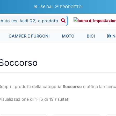
Ordina
in
🎁 -5€ DAL 2° PRODOTTO!
base
al
più
recente
CAMPER E FURGONI
MOTO
BICI
🆕 N
Soccorso
Scopri i prodotti della categoria
Soccorso
e affina la ricerca
Visualizzazione di 1-16 di 19 risultati