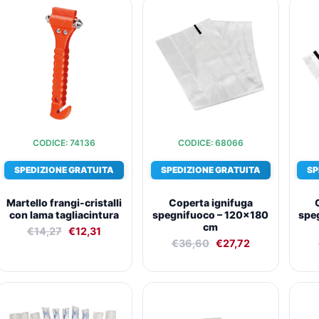
Il
Il
Il
Il
prezzo
prezzo
prezzo
prezzo
originale
attuale
originale
attuale
era:
è:
era:
è:
€14,27.
€12,31.
€36,60.
€27,72.
CODICE: 74136
CODICE: 68066
SPEDIZIONE GRATUITA
SPEDIZIONE GRATUITA
SP
Martello frangi-cristalli
Coperta ignifuga
con lama tagliacintura
spegnifuoco – 120×180
spe
cm
€
14,27
€
12,31
€
36,60
€
27,72
Il
Il
Il
Il
prezzo
prezzo
prezzo
prezzo
originale
attuale
originale
attuale