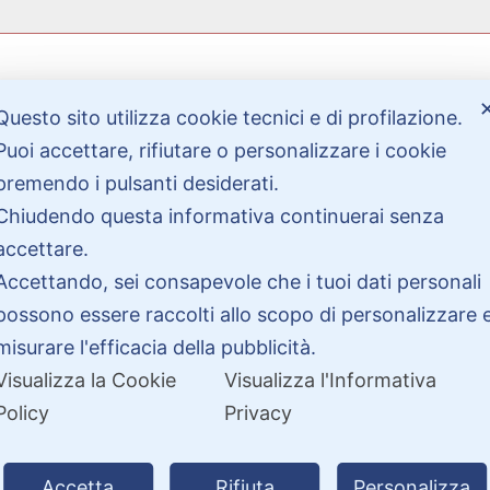
Questo sito utilizza cookie tecnici e di profilazione.
Bisogno di aiuto?
Puoi accettare, rifiutare o personalizzare i cookie
premendo i pulsanti desiderati.
Contattaci
Chiudendo questa informativa continuerai senza
Garanzie
accettare.
Accettando, sei consapevole che i tuoi dati personali
possono essere raccolti allo scopo di personalizzare 
misurare l'efficacia della pubblicità.
Visualizza la Cookie
Visualizza l'Informativa
Policy
Privacy
26 PitDriver | CROCO DEAL S.R.L. VIA DEL SALICE 105, 97100 RAGUSA 
Accetta
Rifiuta
Personalizza