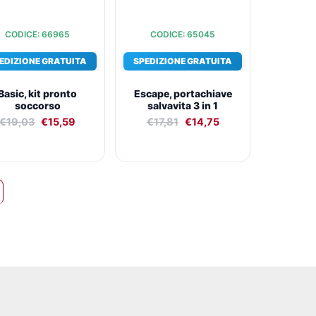
CODICE: 66965
CODICE: 65045
EDIZIONE GRATUITA
SPEDIZIONE GRATUITA
Basic, kit pronto
Escape, portachiave
soccorso
salvavita 3 in 1
€
19,03
€
15,59
€
17,81
€
14,75