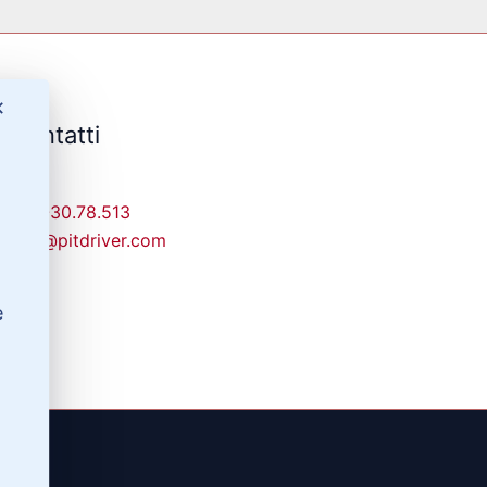
✕
Contatti
329-30.78.513
info@pitdriver.com
e
(RG)