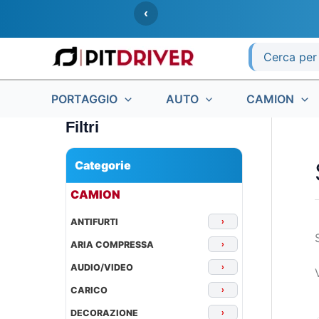
Vai
‹
al
contenuto
Ricerca
per:
PORTAGGIO
AUTO
CAMION
Filtri
Categorie
▾
CAMION
ANTIFURTI
›
ARIA COMPRESSA
›
AUDIO/VIDEO
›
CARICO
›
DECORAZIONE
›