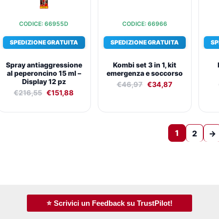
CODICE: 66955D
CODICE: 66966
SPEDIZIONE GRATUITA
SPEDIZIONE GRATUITA
SP
Spray antiaggressione
Kombi set 3 in 1, kit
al peperoncino 15 ml –
emergenza e soccorso
Display 12 pz
€
46,97
€
34,87
€
216,55
€
151,88
1
2
→
⭐ Scrivici un Feedback su TrustPilot!