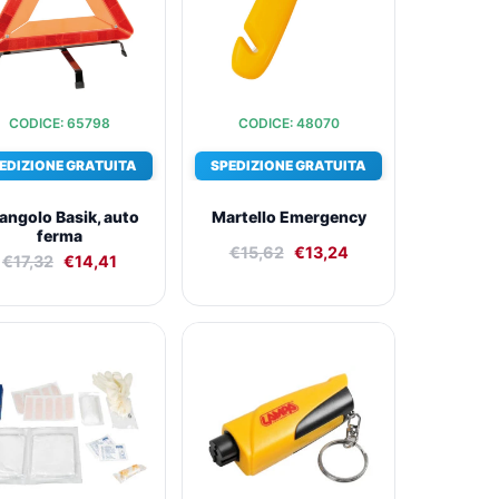
CODICE: 65798
CODICE: 48070
EDIZIONE GRATUITA
SPEDIZIONE GRATUITA
iangolo Basik, auto
Martello Emergency
ferma
€
15,62
€
13,24
€
17,32
€
14,41
Il
Il
Il
Il
prezzo
prezzo
prezzo
prezzo
originale
attuale
originale
attuale
era:
è:
era:
è:
€19,03.
€15,59.
€17,81.
€14,75.