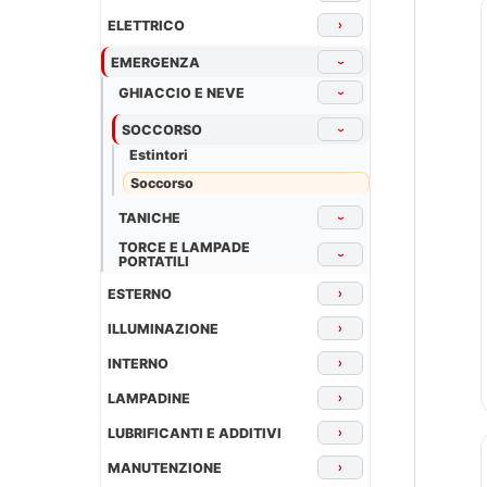
ELETTRICO
›
EMERGENZA
›
GHIACCIO E NEVE
›
SOCCORSO
›
Estintori
Soccorso
TANICHE
›
TORCE E LAMPADE
›
PORTATILI
ESTERNO
›
ILLUMINAZIONE
›
INTERNO
›
LAMPADINE
›
LUBRIFICANTI E ADDITIVI
›
MANUTENZIONE
›