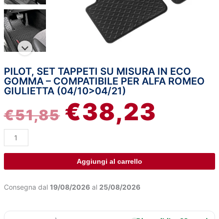
PILOT, SET TAPPETI SU MISURA IN ECO
Pilot,
IL
IL
GOMMA – COMPATIBILE PER ALFA ROMEO
set
GIULIETTA (04/10>04/21)
tappeti
PREZZO
PREZZ
€
38,23
su
€
51,85
misura
ORIGINALE
ATTUA
in
eco
ERA:
È:
gomma
-
Aggiungi al carrello
€51,85.
€38,23
compatibile
per
Consegna dal
19/08/2026
al
25/08/2026
Alfa
Romeo
Giulietta