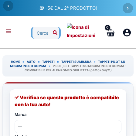
Vai
‹
🎁 -5€ DAL 2° PRODOTTO!
›
al
contenuto
Ricerca
per:
HOME
»
AUTO
»
TAPPETI
»
TAPPETI SU MISURA
»
TAPPETI PILOT SU
MISURA IN ECO GOMMA
»
PILOT, SET TAPPETI SU MISURA IN ECO GOMMA –
COMPATIBILE PER ALFA ROMEO GIULIETTA (04/10>04/21)
✅ Verifica se questo prodotto è compatibile
con la tua auto!
Marca