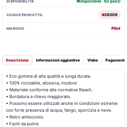
Disponibile · 62 pezzi
DISPONIBILITÀ
(04/10>04/21)
quantità
26309
CODICE PRODOTTO
Pilot
MARCHIO
Descrizione
Informazioni aggiuntive
Video
Pagamento
• Eco gomma di alta qualità e lunga durata.
• 100% riciclabile, atossica, inodore
• Materiale conforme alle normative Reach.
• Bordatura a rilievo maggiorato.
• Possono essere utilizzati anche in condizioni estreme
con forte presenza di acqua, fango, sporcizia e neve.
• Retro antiscivolo.
• Facili da pulire