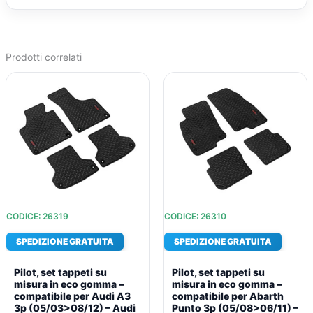
Prodotti correlati
IL
IL
IL
IL
PREZZO
PREZZO
PREZZO
PREZZO
ORIGINALE
ATTUALE
ORIGINALE
ATTUALE
ERA:
È:
ERA:
È:
€51,85.
€38,23.
€56,49.
€41,43.
CODICE: 26319
CODICE: 26310
SPEDIZIONE GRATUITA
SPEDIZIONE GRATUITA
Pilot, set tappeti su
Pilot, set tappeti su
misura in eco gomma –
misura in eco gomma –
compatibile per Audi A3
compatibile per Abarth
3p (05/03>08/12) – Audi
Punto 3p (05/08>06/11) –