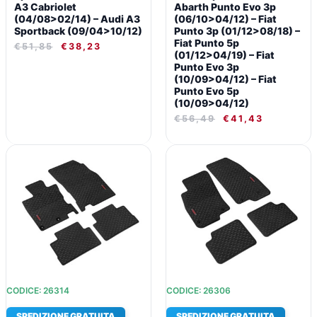
A3 Cabriolet
Abarth Punto Evo 3p
(04/08>02/14) – Audi A3
(06/10>04/12) – Fiat
Sportback (09/04>10/12)
Punto 3p (01/12>08/18) –
Fiat Punto 5p
€
51,85
€
38,23
(01/12>04/19) – Fiat
Punto Evo 3p
(10/09>04/12) – Fiat
Punto Evo 5p
(10/09>04/12)
€
56,49
€
41,43
IL
IL
IL
IL
PREZZO
PREZZO
PREZZO
PREZZO
ORIGINALE
ATTUALE
ORIGINALE
ATTUALE
ERA:
È:
ERA:
È:
€51,85.
€38,23.
€51,85.
€38,23.
CODICE: 26314
CODICE: 26306
SPEDIZIONE GRATUITA
SPEDIZIONE GRATUITA