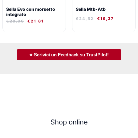
Sella Evo con morsetto
Sella Mtb-Atb
integrato
€
24,52
€
19,37
€
28,06
€
21,81
⭐ Scrivici un Feedback su TrustPilot!
Shop online