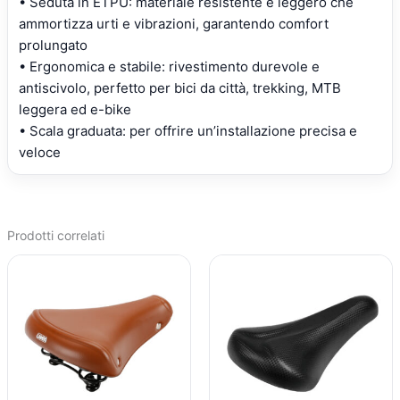
• Seduta in ETPU: materiale resistente e leggero che
ammortizza urti e vibrazioni, garantendo comfort
prolungato
• Ergonomica e stabile: rivestimento durevole e
antiscivolo, perfetto per bici da città, trekking, MTB
leggera ed e-bike
• Scala graduata: per offrire un’installazione precisa e
veloce
Prodotti correlati
IL
IL
IL
IL
PREZZO
PREZZO
PREZZO
PREZZO
ORIGINALE
ATTUALE
ORIGINALE
ATTUALE
ERA:
È:
ERA:
È:
€33,31.
€25,44.
€30,26.
€23,34.