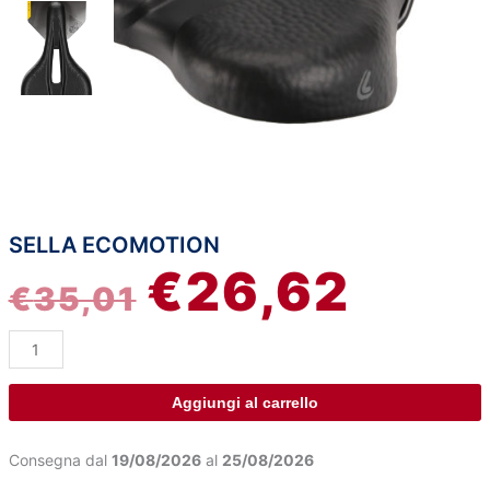
SELLA ECOMOTION
Sella
IL
IL
€
26,62
Ecomotion
€
35,01
quantità
PREZZO
PREZZ
ORIGINALE
ATTUA
ERA:
È:
Aggiungi al carrello
€35,01.
€26,62
Consegna dal
19/08/2026
al
25/08/2026