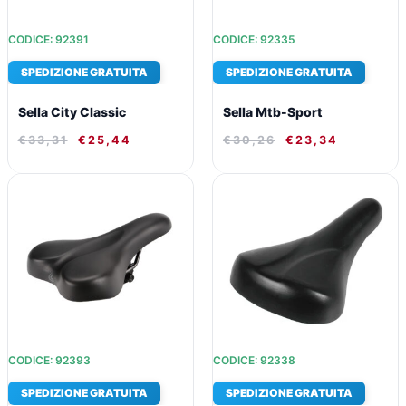
CODICE: 92391
CODICE: 92335
SPEDIZIONE GRATUITA
SPEDIZIONE GRATUITA
Sella City Classic
Sella Mtb-Sport
€
33,31
€
25,44
€
30,26
€
23,34
IL
IL
IL
IL
PREZZO
PREZZO
PREZZO
PREZZO
ORIGINALE
ATTUALE
ORIGINALE
ATTUALE
ERA:
È:
ERA:
È:
€28,06.
€21,81.
€24,52.
€19,37.
CODICE: 92393
CODICE: 92338
SPEDIZIONE GRATUITA
SPEDIZIONE GRATUITA