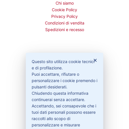
Chi siamo
Cookie Policy
Privacy Policy
Condizioni di vendita
Spedizioni e recesso
Bisogno di aiuto?
✕
Questo sito utilizza cookie tecnici
e di profilazione.
Puoi accettare, rifiutare o
Contattaci
personalizzare i cookie premendo i
Garanzie
pulsanti desiderati.
Chiudendo questa informativa
continuerai senza accettare.
Accettando, sei consapevole che i
Contatti
tuoi dati personali possono essere
raccolti allo scopo di
personalizzare e misurare
329-30.78.513