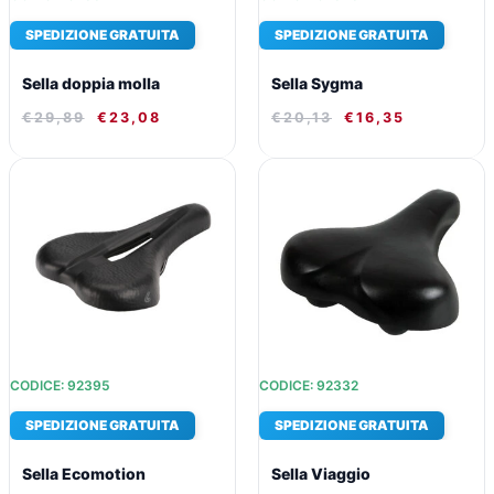
SPEDIZIONE GRATUITA
SPEDIZIONE GRATUITA
Sella doppia molla
Sella Sygma
€
29,89
€
23,08
€
20,13
€
16,35
IL
IL
IL
IL
PREZZO
PREZZO
PREZZO
PREZZO
ORIGINALE
ATTUALE
ORIGINALE
ATTUALE
ERA:
È:
ERA:
È:
€35,01.
€26,62.
€35,99.
€27,29.
CODICE: 92395
CODICE: 92332
SPEDIZIONE GRATUITA
SPEDIZIONE GRATUITA
Sella Ecomotion
Sella Viaggio