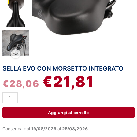
SELLA EVO CON MORSETTO INTEGRATO
Sella
IL
IL
€
21,81
Evo
€
28,06
con
PREZZO
PREZZO
morsetto
integrato
ORIGINALE
ATTUAL
quantità
ERA:
È:
Aggiungi al carrello
€28,06.
€21,81.
Consegna dal
19/08/2026
al
25/08/2026