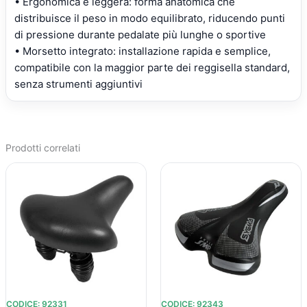
• Ergonomica e leggera: forma anatomica che
distribuisce il peso in modo equilibrato, riducendo punti
di pressione durante pedalate più lunghe o sportive
• Morsetto integrato: installazione rapida e semplice,
compatibile con la maggior parte dei reggisella standard,
senza strumenti aggiuntivi
Prodotti correlati
IL
IL
IL
IL
PREZZO
PREZZO
PREZZO
PREZZO
ORIGINALE
ATTUALE
ORIGINALE
ATTUALE
ERA:
È:
ERA:
È:
€29,89.
€23,08.
€20,13.
€16,35.
CODICE: 92331
CODICE: 92343