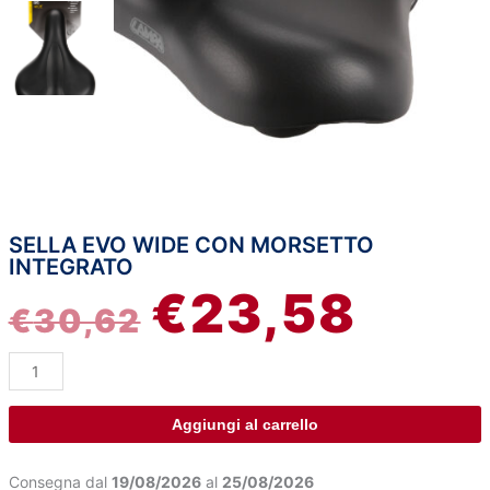
SELLA EVO WIDE CON MORSETTO
Sella
IL
IL
INTEGRATO
Evo
€
23,58
Wide
PREZZO
PREZZ
€
30,62
con
morsetto
ORIGINALE
ATTUA
integrato
quantità
ERA:
È:
Aggiungi al carrello
€30,62.
€23,58
Consegna dal
19/08/2026
al
25/08/2026