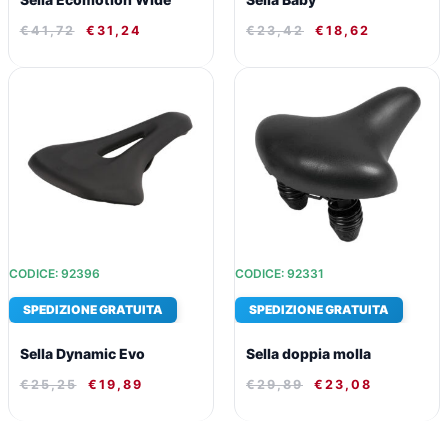
€
41,72
€
31,24
€
23,42
€
18,62
IL
IL
IL
IL
PREZZO
PREZZO
PREZZO
PREZZO
ORIGINALE
ATTUALE
ORIGINALE
ATTUALE
ERA:
È:
ERA:
È:
€25,25.
€19,89.
€29,89.
€23,08.
CODICE: 92396
CODICE: 92331
SPEDIZIONE GRATUITA
SPEDIZIONE GRATUITA
Sella Dynamic Evo
Sella doppia molla
€
25,25
€
19,89
€
29,89
€
23,08