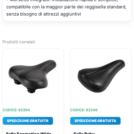
compatibile con la maggior parte dei reggisella standard,
senza bisogno di attrezzi aggiuntivi
Prodotti correlati
IL
IL
IL
IL
PREZZO
PREZZO
PREZZO
PREZZO
ORIGINALE
ATTUALE
ORIGINALE
ATTUALE
ERA:
È:
ERA:
È:
€41,72.
€31,24.
€23,42.
€18,62.
CODICE: 92394
CODICE: 92349
SPEDIZIONE GRATUITA
SPEDIZIONE GRATUITA
Sella Ecomotion Wide
Sella Baby