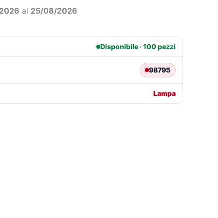
0,35.
€9,60.
/2026
al
25/08/2026
Disponibile · 100 pezzi
98795
Lampa