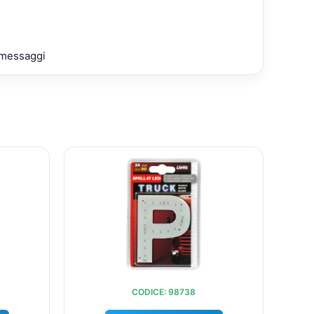
e messaggi
L
IL
IL
O
PREZZO
PREZZO
PREZZO
NALE
ATTUALE
ORIGINALE
ATTUALE
:
ERA:
È:
.
€9,60.
€10,35.
€9,60.
CODICE: 98738