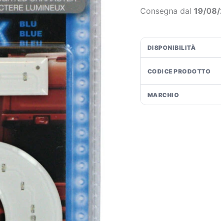
Blu
€1
Consegna dal
19/08
-
5
quantità
DISPONIBILITÀ
CODICE PRODOTTO
MARCHIO