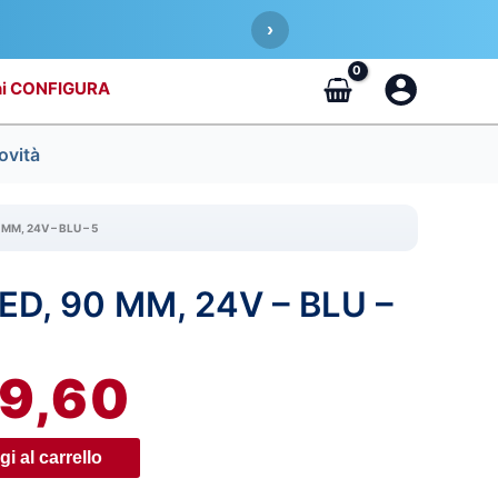
›
CONFIGURA
ovità
 MM, 24V – BLU – 5
ED, 90 MM, 24V – BLU –
IL
REZZO
PREZZO
9,60
RIGINALE
ATTUALE
RA:
È:
i al carrello