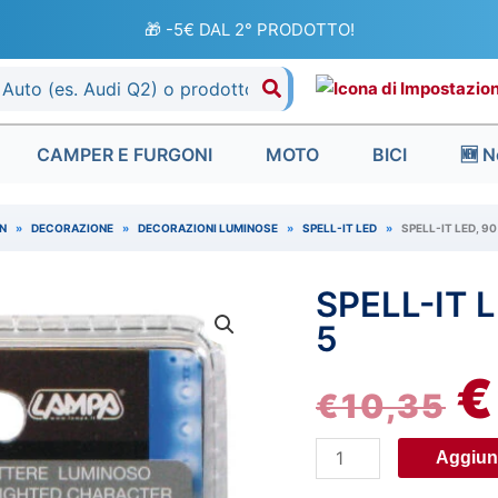
🎁 -5€ DAL 2° PRODOTTO!
CAMPER E FURGONI
MOTO
BICI
🆕 N
N
»
DECORAZIONE
»
DECORAZIONI LUMINOSE
»
SPELL-IT LED
»
SPELL-IT LED, 90
SPELL-IT L
Spell-
IL
It
5
P
Led,
€
90
€
10,35
O
mm,
24V
E
Aggiung
-