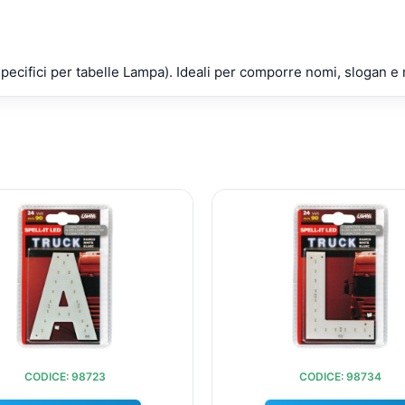
pecifici per tabelle Lampa). Ideali per comporre nomi, slogan 
IL
IL
IL
I
PREZZO
PREZZO
PREZZ
ORIGINALE
ATTUALE
ORIGI
ERA:
È:
ERA:
È
€10,35.
€9,60.
€10,35
CODICE: 98723
CODICE: 98734