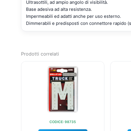
Ultrasottili, ad ampio angolo di visibilità.
Base adesiva ad alta resistenza.
Impermeabili ed adatti anche per uso esterno.
Dimmerabili e predisposti con connettore rapido (s
Prodotti correlati
IL
IL
PREZZO
PREZZO
ORIGINALE
ATTUALE
ERA:
È:
€10,35.
€9,60.
CODICE: 98735