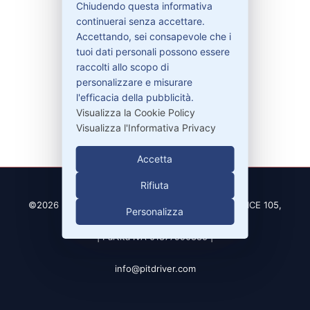
Chiudendo questa informativa
continuerai senza accettare.
Accettando, sei consapevole che i
Contatti
tuoi dati personali possono essere
raccolti allo scopo di
personalizzare e misurare
329-30.78.513
l'efficacia della pubblicità.
info@pitdriver.com
Visualizza la Cookie Policy
Visualizza l'Informativa Privacy
Accetta
Rifiuta
©2026 PitDriver | CROCO DEAL S.R.L. VIA DEL SALICE 105,
Personalizza
97100 RAGUSA (RG)
| Partita IVA 01877990885 |
info@pitdriver.com