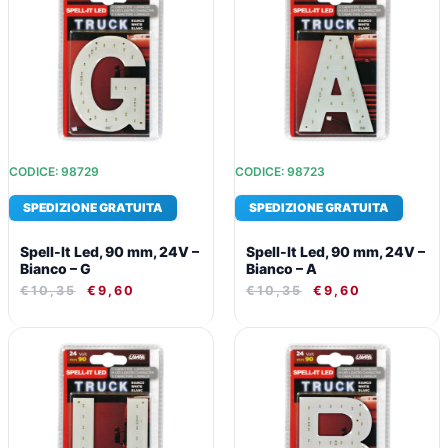
ORIGINALE
ATTUALE
ORIGINALE
ATTUALE
ERA:
È:
ERA:
È:
€10,35.
€9,60.
€10,35.
€9,60.
CODICE: 98729
CODICE: 98723
SPEDIZIONE GRATUITA
SPEDIZIONE GRATUITA
Spell-It Led, 90 mm, 24V –
Spell-It Led, 90 mm, 24V –
Bianco – G
Bianco – A
€
10,35
€
9,60
€
10,35
€
9,60
IL
IL
IL
IL
PREZZO
PREZZO
PREZZO
PREZZO
ORIGINALE
ATTUALE
ORIGINALE
ATTUALE
ERA:
È:
ERA:
È:
€10,35.
€9,60.
€10,35.
€9,60.