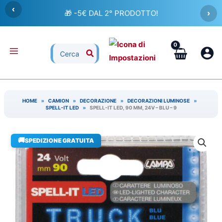
Vai
‹
🎁 -5€ DAL 2° PRODOTTO!
›
al
contenuto
Ricerca
per:
HOME
»
CAMION
»
DECORAZIONE
»
DECORAZIONI LUMINOSE
»
SPELL-IT LED
»
SPELL-IT LED, 90 MM, 24V – BLU – 9
🚚
SPEDIZIONE GRATUITA