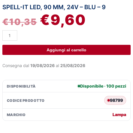
SPELL-IT LED, 90 MM, 24V – BLU – 9
Spell-
IL
IL
€
9,60
It
€
10,35
Led,
PREZZO
PREZZO
90
mm,
ORIGINALE
ATTUALE
24V
-
ERA:
È:
Aggiungi al carrello
Blu
-
€10,35.
€9,60.
Consegna dal
19/08/2026
al
25/08/2026
9
quantità
Disponibile · 100 pezzi
DISPONIBILITÀ
98799
CODICE PRODOTTO
Lampa
MARCHIO