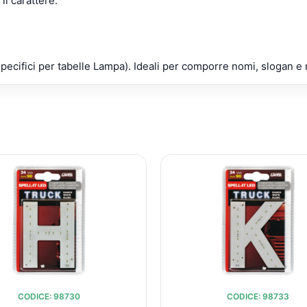
il carattere.
pecifici per tabelle Lampa). Ideali per comporre nomi, slogan 
IL
IL
IL
I
PREZZO
PREZZO
PREZZ
ORIGINALE
ATTUALE
ORIGI
ERA:
È:
ERA:
È
€10,35.
€9,60.
€10,35
CODICE: 98730
CODICE: 98733