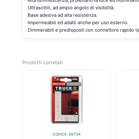
Alta luminescenza, proiettano la luce ed illuminano 
Ultrasottili, ad ampio angolo di visibilità.
Base adesiva ad alta resistenza.
Impermeabili ed adatti anche per uso esterno.
Dimmerabili e predisposti con connettore rapido (s
Prodotti correlati
IL
IL
PREZZO
PREZZO
ORIGINALE
ATTUALE
ERA:
È:
€10,35.
€9,60.
CODICE: 98734