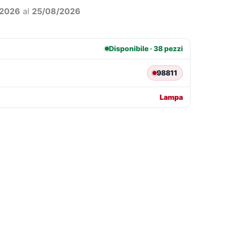
0,35.
€9,60.
/2026
al
25/08/2026
Disponibile · 38 pezzi
98811
Lampa