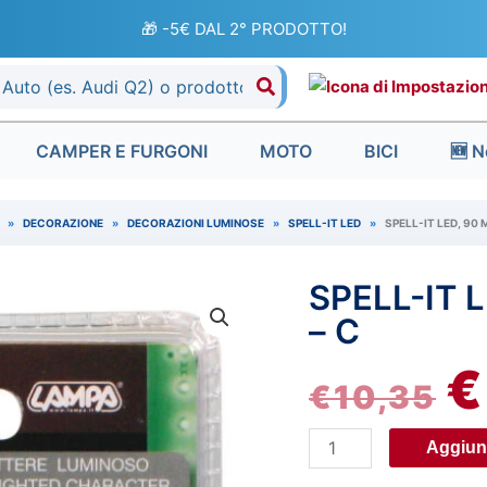
🎁 -5€ DAL 2° PRODOTTO!
CAMPER E FURGONI
MOTO
BICI
🆕 N
»
DECORAZIONE
»
DECORAZIONI LUMINOSE
»
SPELL-IT LED
»
SPELL-IT LED, 90 
SPELL-IT 
Spell-
IL
It
– C
P
Led,
€
90
€
10,35
O
mm,
24V
E
Aggiung
-