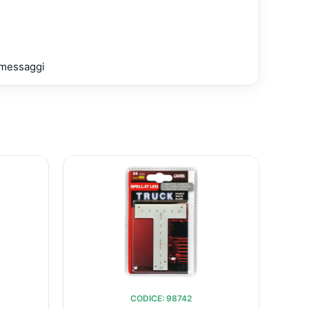
e messaggi
L
IL
IL
O
PREZZO
PREZZO
PREZZO
NALE
ATTUALE
ORIGINALE
ATTUALE
:
ERA:
È:
.
€9,60.
€10,35.
€9,60.
CODICE: 98742