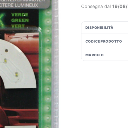
Verde
€1
Consegna dal
19/08
-
C
quantità
DISPONIBILITÀ
CODICE PRODOTTO
MARCHIO