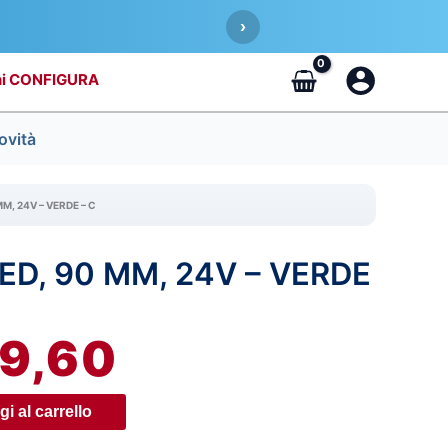
›
CONFIGURA
ovità
MM, 24V – VERDE – C
LED, 90 MM, 24V – VERDE
IL
REZZO
PREZZO
9,60
RIGINALE
ATTUALE
RA:
È:
i al carrello