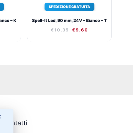
SPEDIZIONE GRATUITA
ianco – K
Spell-It Led, 90 mm, 24V – Bianco – T
€
10,35
€
9,60
✕
Contatti