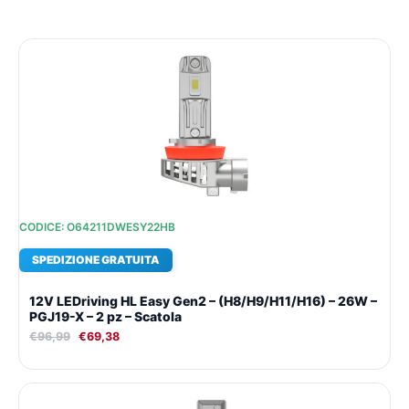
Il
Il
prezzo
prezzo
originale
attuale
era:
è:
€96,99.
€69,38.
CODICE: O64211DWESY22HB
SPEDIZIONE GRATUITA
12V LEDriving HL Easy Gen2 – (H8/H9/H11/H16) – 26W –
PGJ19-X – 2 pz – Scatola
€
96,99
€
69,38
Il
Il
prezzo
prezzo