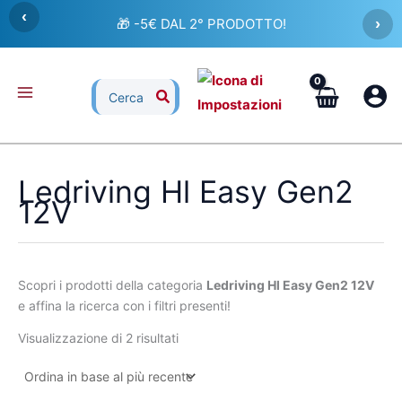
Ordina
Vai
‹
in
🎁 -5€ DAL 2° PRODOTTO!
›
al
base
al
contenuto
più
recente
Ricerca
per:
Ledriving Hl Easy Gen2
12V
Scopri i prodotti della categoria
Ledriving Hl Easy Gen2 12V
e affina la ricerca con i filtri presenti!
Visualizzazione di 2 risultati