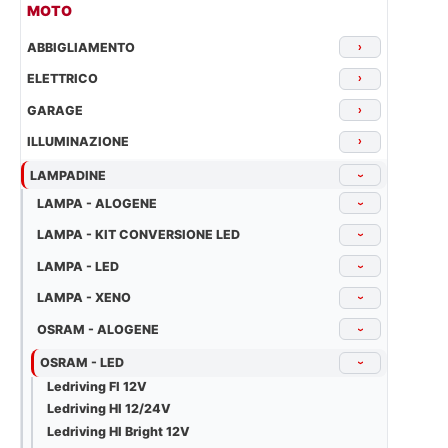
MOTO
ABBIGLIAMENTO
›
ELETTRICO
›
GARAGE
›
ILLUMINAZIONE
›
LAMPADINE
›
LAMPA - ALOGENE
›
LAMPA - KIT CONVERSIONE LED
›
LAMPA - LED
›
LAMPA - XENO
›
OSRAM - ALOGENE
›
OSRAM - LED
›
Ledriving Fl 12V
Ledriving Hl 12/24V
Ledriving Hl Bright 12V