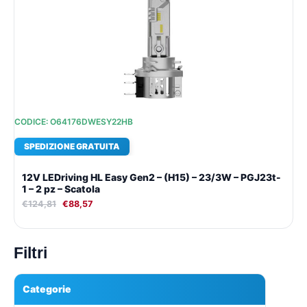
originale
attuale
era:
è:
€124,81.
€88,57.
CODICE: O64176DWESY22HB
SPEDIZIONE GRATUITA
12V LEDriving HL Easy Gen2 – (H15) – 23/3W – PGJ23t-
1 – 2 pz – Scatola
€
124,81
€
88,57
Filtri
Categorie
▾