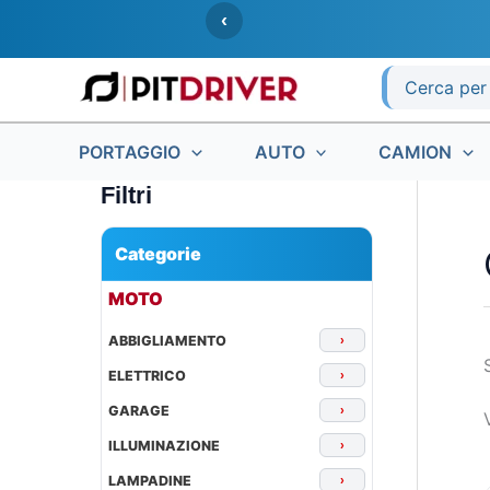
Vai
‹
al
contenuto
Ricerca
per:
PORTAGGIO
AUTO
CAMION
Filtri
Categorie
▾
MOTO
ABBIGLIAMENTO
›
ELETTRICO
›
GARAGE
›
ILLUMINAZIONE
›
LAMPADINE
›