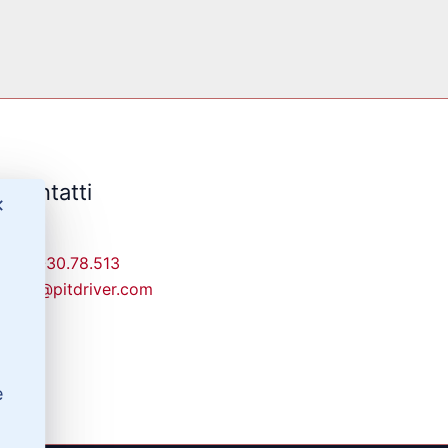
Contatti
✕
329-30.78.513
info@pitdriver.com
e