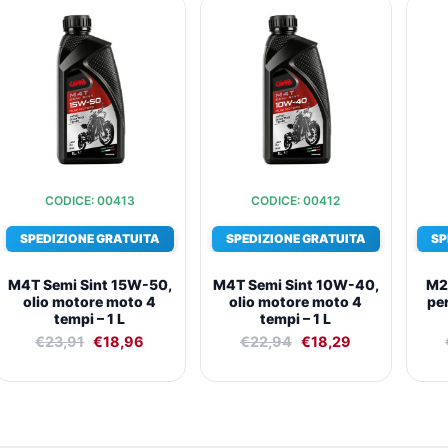
Il
Il
Il
Il
prezzo
prezzo
prezzo
prezzo
originale
attuale
originale
attuale
era:
è:
era:
è:
€23,91.
€18,96.
€22,94.
€18,29.
CODICE: 00413
CODICE: 00412
SPEDIZIONE GRATUITA
SPEDIZIONE GRATUITA
SP
M4T Semi Sint 15W-50,
M4T Semi Sint 10W-40,
M2T
olio motore moto 4
olio motore moto 4
pe
tempi – 1 L
tempi – 1 L
€
23,91
€
18,96
€
22,94
€
18,29