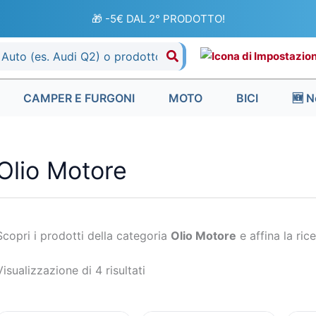
Ordina
in
🎁 -5€ DAL 2° PRODOTTO!
base
al
più
recente
CAMPER E FURGONI
MOTO
BICI
🆕 N
Olio Motore
Scopri i prodotti della categoria
Olio Motore
e affina la rice
Visualizzazione di 4 risultati