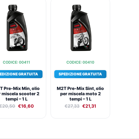
Il
Il
Il
Il
prezzo
prezzo
prezzo
prezzo
originale
attuale
originale
attuale
era:
è:
era:
è:
€20,50.
€16,60.
€27,33.
€21,31.
CODICE: 00411
CODICE: 00410
EDIZIONE GRATUITA
SPEDIZIONE GRATUITA
 Pre-Mix Min, olio
M2T Pre-Mix Sint, olio
r miscela scooter 2
per miscela moto 2
tempi – 1 L
tempi – 1 L
€
20,50
€
16,60
€
27,33
€
21,31