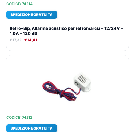
CODICE: 74214
SPEDIZIONE GRATUITA
Retro-Bip, Allarme acustico per retromarcia – 12/24V –
1,0A – 120 dB
€
17,32
€
14,41
Il
Il
prezzo
prezzo
originale
attuale
era:
è:
€12,93.
€11,38.
CODICE: 74212
SPEDIZIONE GRATUITA