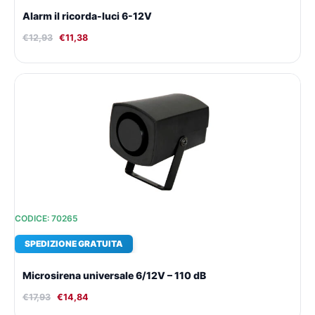
Alarm il ricorda-luci 6-12V
€
12,93
€
11,38
Il
Il
prezzo
prezzo
originale
attuale
era:
è:
€17,93.
€14,84.
CODICE: 70265
SPEDIZIONE GRATUITA
Microsirena universale 6/12V – 110 dB
€
17,93
€
14,84