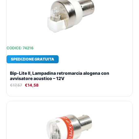
era:
è:
€17,57.
€14,58.
CODICE: 74216
SPEDIZIONE GRATUITA
Bip-Lite II, Lampadina retromarcia alogena con
avvisatore acustico – 12V
€
17,57
€
14,58
Il
Il
prezzo
prezzo
originale
attuale
era:
è:
€18,18.
€15,01.