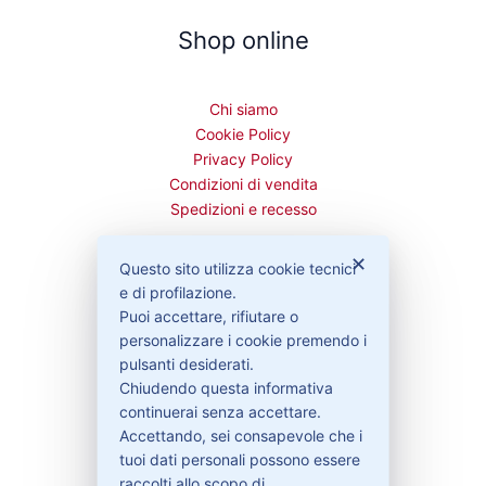
Shop online
Chi siamo
Cookie Policy
Privacy Policy
Condizioni di vendita
Spedizioni e recesso
✕
Questo sito utilizza cookie tecnici
e di profilazione.
Bisogno di aiuto?
Puoi accettare, rifiutare o
personalizzare i cookie premendo i
pulsanti desiderati.
Contattaci
Chiudendo questa informativa
Garanzie
continuerai senza accettare.
Accettando, sei consapevole che i
tuoi dati personali possono essere
raccolti allo scopo di