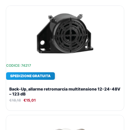
Il
Il
prezzo
prezzo
originale
attuale
era:
è:
€18,18.
€15,01.
CODICE: 74217
SPEDIZIONE GRATUITA
Back-Up, allarme retromarcia multitensione 12-24-48V
– 123 dB
€
18,18
€
15,01
Il
Il
prezzo
prezzo
originale
attuale