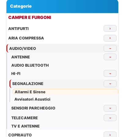
Categorie
▾
CAMPER E FURGONI
ANTIFURTI
›
ARIA COMPRESSA
›
AUDIO/VIDEO
›
ANTENNE
›
AUDIO BLUETOOTH
HI-FI
›
SEGNALAZIONE
›
Allarmi E Sirene
Avvisatori Acustici
SENSORI PARCHEGGIO
›
TELECAMERE
›
TV E ANTENNE
COPRIAUTO
›