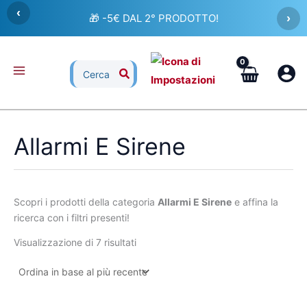
Ordina
Vai
‹
in
🎁 -5€ DAL 2° PRODOTTO!
›
al
base
al
contenuto
più
recente
Ricerca
per:
Allarmi E Sirene
Scopri i prodotti della categoria
Allarmi E Sirene
e affina la
ricerca con i filtri presenti!
Visualizzazione di 7 risultati