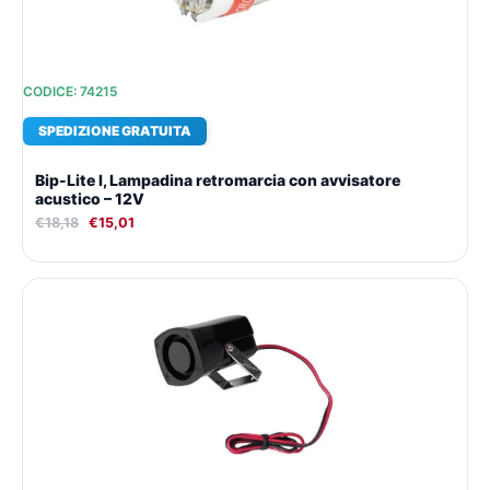
CODICE: 74215
SPEDIZIONE GRATUITA
Bip-Lite I, Lampadina retromarcia con avvisatore
acustico – 12V
€
18,18
€
15,01
Il
Il
prezzo
prezzo
originale
attuale
era:
è:
€17,32.
€14,41.