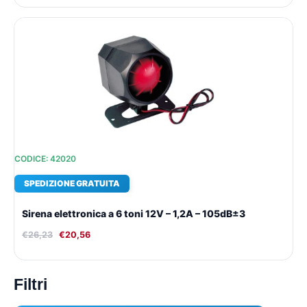
Il
Il
prezzo
prezzo
originale
attuale
era:
è:
€26,23.
€20,56.
CODICE: 42020
SPEDIZIONE GRATUITA
Sirena elettronica a 6 toni 12V – 1,2A – 105dB±3
€
26,23
€
20,56
Filtri