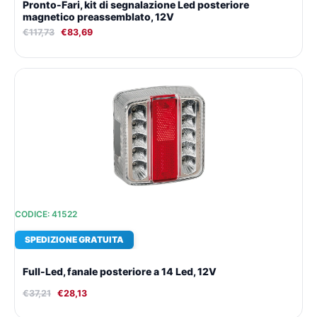
Pronto-Fari, kit di segnalazione Led posteriore
magnetico preassemblato, 12V
€
117,73
€
83,69
Il
Il
prezzo
prezzo
originale
attuale
era:
è:
€37,21.
€28,13.
CODICE: 41522
SPEDIZIONE GRATUITA
Full-Led, fanale posteriore a 14 Led, 12V
€
37,21
€
28,13