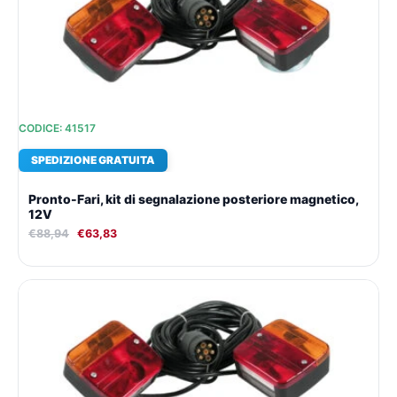
€88,94.
€63,83.
CODICE: 41517
SPEDIZIONE GRATUITA
Pronto-Fari, kit di segnalazione posteriore magnetico,
12V
€
88,94
€
63,83
Il
Il
prezzo
prezzo
originale
attuale
era:
è:
€80,15.
€57,77.