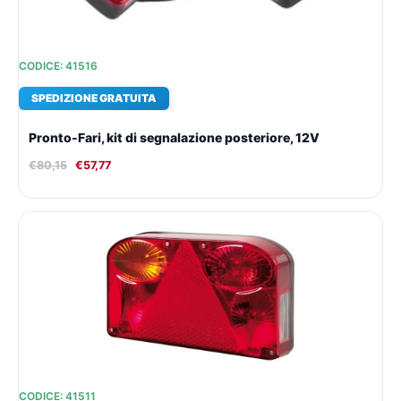
CODICE: 41516
SPEDIZIONE GRATUITA
Pronto-Fari, kit di segnalazione posteriore, 12V
€
80,15
€
57,77
Il
Il
prezzo
prezzo
originale
attuale
era:
è:
€49,17.
€36,38.
CODICE: 41511