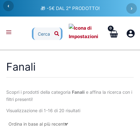
Ordina
Vai
‹
in
🎁 -5€ DAL 2° PRODOTTO!
›
al
base
al
contenuto
più
recente
Ricerca
per:
Fanali
Scopri i prodotti della categoria
Fanali
e affina la ricerca con i
filtri presenti!
Visualizzazione di 1-16 di 20 risultati