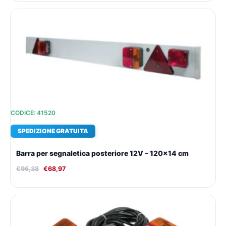
Il
Il
prezzo
prezzo
originale
attuale
era:
è:
€96,38.
€68,97.
CODICE: 41520
SPEDIZIONE GRATUITA
Barra per segnaletica posteriore 12V – 120×14 cm
€
96,38
€
68,97
Il
Il
prezzo
prezzo
originale
attuale
era:
è: