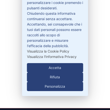
personalizzare i cookie premendo i
pulsanti desiderati.
Chiudendo questa informativa
continuerai senza accettare.
Bisogno di aiuto?
Accettando, sei consapevole che i
tuoi dati personali possono essere
raccolti allo scopo di
Contattaci
personalizzare e misurare
Garanzie
l'efficacia della pubblicità.
Visualizza la Cookie Policy
Visualizza l'Informativa Privacy
Contatti
Accetta
Rifiuta
329-30.78.513
Personalizza
info@pitdriver.com