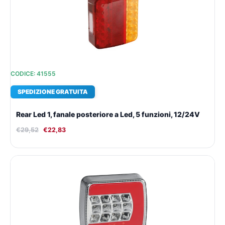
€29,52.
€22,83.
CODICE: 41555
SPEDIZIONE GRATUITA
Rear Led 1, fanale posteriore a Led, 5 funzioni, 12/24V
€
29,52
€
22,83
Il
Il
prezzo
prezzo
originale
attuale
era:
è:
€48,19.
€35,71.