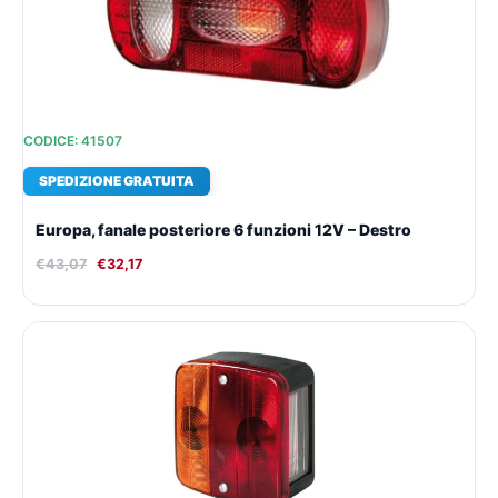
CODICE: 41507
SPEDIZIONE GRATUITA
Europa, fanale posteriore 6 funzioni 12V – Destro
€
43,07
€
32,17
Il
Il
prezzo
prezzo
originale
attuale
era:
è:
€18,42.
€15,16.