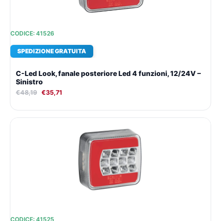
CODICE: 41526
SPEDIZIONE GRATUITA
C-Led Look, fanale posteriore Led 4 funzioni, 12/24V –
Sinistro
€
48,19
€
35,71
Il
Il
prezzo
prezzo
originale
attuale
era:
è:
€48,19.
€35,71.
CODICE: 41525