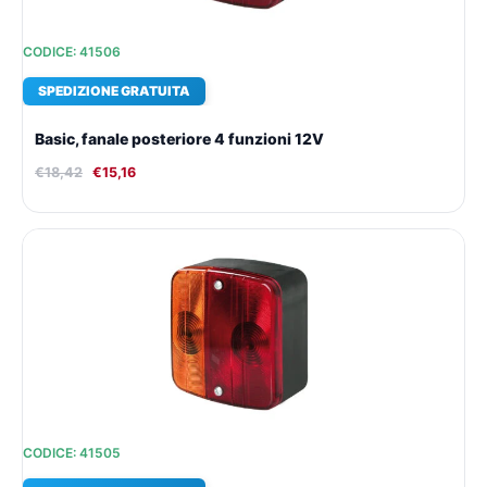
CODICE: 41506
SPEDIZIONE GRATUITA
Basic, fanale posteriore 4 funzioni 12V
€
18,42
€
15,16
Il
Il
prezzo
prezzo
originale
attuale
era:
è:
€18,42.
€15,16.
CODICE: 41505