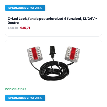
SPEDIZIONE GRATUITA
C-Led Look, fanale posteriore Led 4 funzioni, 12/24V –
Destro
€
48,19
€
35,71
Il
Il
prezzo
prezzo
originale
attuale
era:
è:
€117,73.
€83,69.
CODICE: 41523
SPEDIZIONE GRATUITA