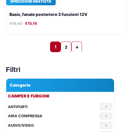
SPEDIZIONE GRATUITA
Basic, fanale posteriore 3 funzioni 12V
€
18,42
€
15,16
1
2
→
Filtri
Categorie
▾
CAMPER E FURGONI
ANTIFURTI
›
ARIA COMPRESSA
›
AUDIO/VIDEO
›