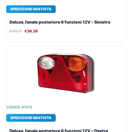
SPEDIZIONE GRATUITA
Deluxe, fanale posteriore 6 funzioni 12V – Sinistro
€
49,17
€
36,38
Il
Il
prezzo
prezzo
originale
attuale
era:
è:
€48,07.
€35,62.
CODICE: 41510
SPEDIZIONE GRATUITA
Deluxe, fanale posteriore 6 funzioni 12V – Destro