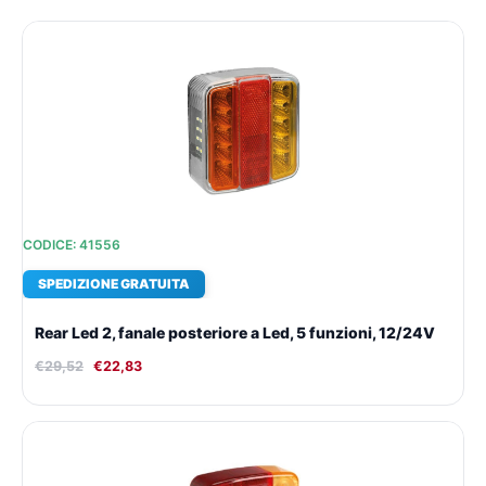
Il
Il
prezzo
prezzo
originale
attuale
era:
è:
€29,52.
€22,83.
CODICE: 41556
SPEDIZIONE GRATUITA
Rear Led 2, fanale posteriore a Led, 5 funzioni, 12/24V
€
29,52
€
22,83
Il
Il
prezzo
prezzo
originale
attuale
era:
è: