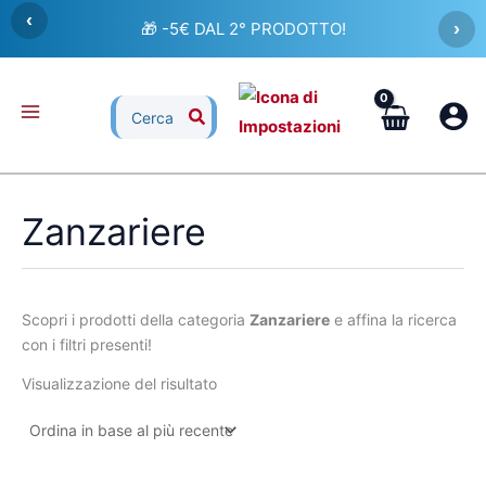
Vai
‹
🎁 -5€ DAL 2° PRODOTTO!
›
al
contenuto
Ricerca
per:
Zanzariere
Scopri i prodotti della categoria
Zanzariere
e affina la ricerca
con i filtri presenti!
Visualizzazione del risultato