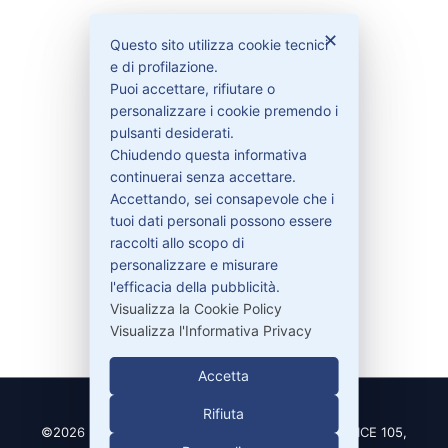
Bisogno di aiuto?
✕
Questo sito utilizza cookie tecnici
e di profilazione.
Contattaci
Puoi accettare, rifiutare o
Garanzie
personalizzare i cookie premendo i
pulsanti desiderati.
Chiudendo questa informativa
continuerai senza accettare.
Accettando, sei consapevole che i
Contatti
tuoi dati personali possono essere
raccolti allo scopo di
personalizzare e misurare
329-30.78.513
l'efficacia della pubblicità.
info@pitdriver.com
Visualizza la Cookie Policy
Visualizza l'Informativa Privacy
Accetta
Rifiuta
©2026 PitDriver | CROCO DEAL S.R.L. VIA DEL SALICE 105,