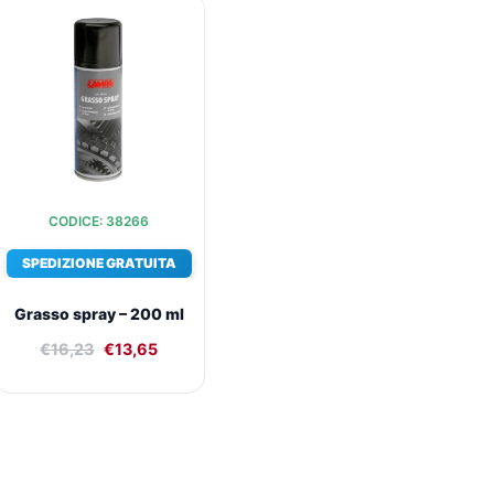
Il
Il
prezzo
prezzo
originale
attuale
era:
è:
€16,23.
€13,65.
CODICE: 38266
SPEDIZIONE GRATUITA
Grasso spray – 200 ml
€
16,23
€
13,65