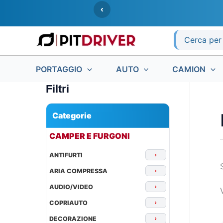
Vai
‹
al
contenuto
Ricerca
per:
PORTAGGIO
AUTO
CAMION
Filtri
Categorie
▾
CAMPER E FURGONI
ANTIFURTI
›
ARIA COMPRESSA
›
AUDIO/VIDEO
›
COPRIAUTO
›
DECORAZIONE
›