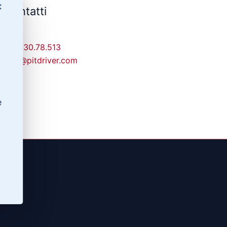
✕
Contatti
329-30.78.513
info@pitdriver.com
e
(RG)