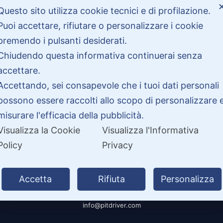
Bisogno di aiuto?
Questo sito utilizza cookie tecnici e di profilazione.
Puoi accettare, rifiutare o personalizzare i cookie
premendo i pulsanti desiderati.
Contattaci
Chiudendo questa informativa continuerai senza
Garanzie
accettare.
Accettando, sei consapevole che i tuoi dati personali
possono essere raccolti allo scopo di personalizzare 
misurare l'efficacia della pubblicità.
Visualizza la Cookie
Visualizza l'Informativa
Policy
Privacy
26 PitDriver | CROCO DEAL S.R.L. VIA DEL SALICE 105, 97100 RAGUSA 
Accetta
Rifiuta
Personalizza
| Partita IVA 01877990885 |
info@pitdriver.com