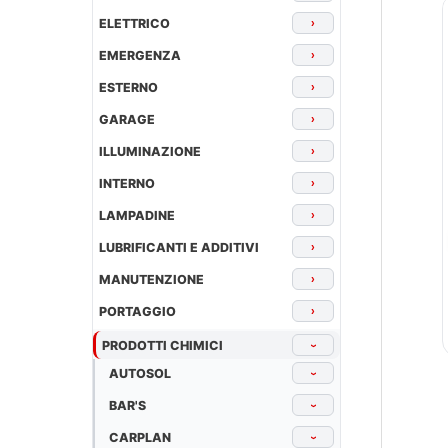
ELETTRICO
›
EMERGENZA
›
ESTERNO
›
GARAGE
›
ILLUMINAZIONE
›
INTERNO
›
LAMPADINE
›
LUBRIFICANTI E ADDITIVI
›
MANUTENZIONE
›
PORTAGGIO
›
PRODOTTI CHIMICI
›
AUTOSOL
›
BAR'S
›
CARPLAN
›