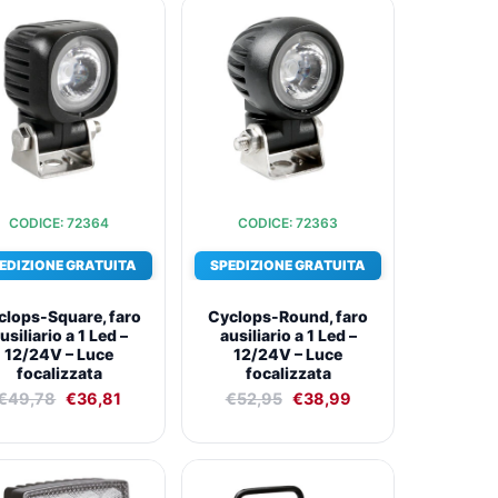
Il
Il
Il
Il
prezzo
prezzo
prezzo
prezzo
originale
attuale
originale
attuale
era:
è:
era:
è:
€49,78.
€36,81.
€52,95.
€38,99.
CODICE: 72364
CODICE: 72363
EDIZIONE GRATUITA
SPEDIZIONE GRATUITA
clops-Square, faro
Cyclops-Round, faro
usiliario a 1 Led –
ausiliario a 1 Led –
12/24V – Luce
12/24V – Luce
focalizzata
focalizzata
€
49,78
€
36,81
€
52,95
€
38,99
Il
Il
Il
Il
prezzo
prezzo
prezzo
prezzo