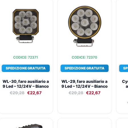
Il
Il
Il
Il
prezzo
prezzo
prezzo
prezzo
originale
attuale
originale
attuale
era:
è:
era:
è:
€29,28.
€22,67.
€29,28.
€22,67.
CODICE: 72371
CODICE: 72370
SPEDIZIONE GRATUITA
SPEDIZIONE GRATUITA
SP
WL-30, faro ausiliario a
WL-29, faro ausiliario a
Cy
9 Led – 12/24V – Bianco
9 Led – 12/24V – Bianco
a
€
29,28
€
22,67
€
29,28
€
22,67
Il
Il
Il
Il
prezzo
prezzo
prezzo
prezzo