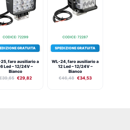
€39,65.
€29,82.
€46,48.
€34,53.
CODICE: 72299
CODICE: 72287
EDIZIONE GRATUITA
SPEDIZIONE GRATUITA
5, faro ausiliario a
WL-24, faro ausiliario a
16 Led – 12/24V –
12 Led – 12/24V –
Bianco
Bianco
€
39,65
€
29,82
€
46,48
€
34,53