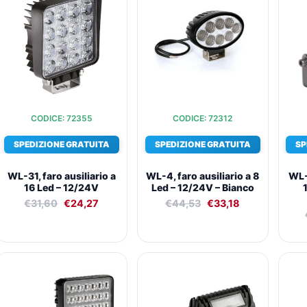
originale
attuale
originale
attuale
era:
è:
era:
è:
€31,60.
€24,27.
€44,53.
€33,18.
CODICE: 72355
CODICE: 72312
SPEDIZIONE GRATUITA
SPEDIZIONE GRATUITA
SP
WL-31, faro ausiliario a
WL-4, faro ausiliario a 8
WL-2
16 Led – 12/24V
Led – 12/24V – Bianco
€
31,60
€
24,27
€
44,53
€
33,18
Il
Il
Il
Il
prezzo
prezzo
prezzo
prezzo
originale
attuale
originale
attuale
era:
è:
era:
è: