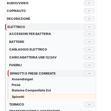
AUDIO/VIDEO
›
COPRIAUTO
›
DECORAZIONE
›
ELETTRICO
›
ACCESSORI PER BATTERIA
›
BATTERIE
›
CABLAGGIO ELETTRICO
›
CARICABATTERIA USB 12/24V
›
FUSIBILI
›
SPINOTTI E PRESE CORRENTE
›
Accendisigari
Prese
Sistema Componibile Ext
Spinotti
TERMICO
›