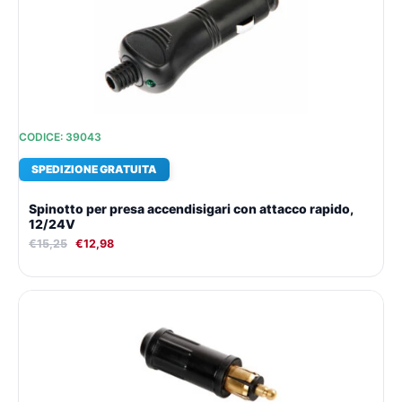
era:
è:
€15,25.
€12,98.
CODICE: 39043
SPEDIZIONE GRATUITA
Spinotto per presa accendisigari con attacco rapido,
12/24V
€
15,25
€
12,98
Il
Il
prezzo
prezzo
originale
attuale
era:
è:
€12,69.
€11,21.