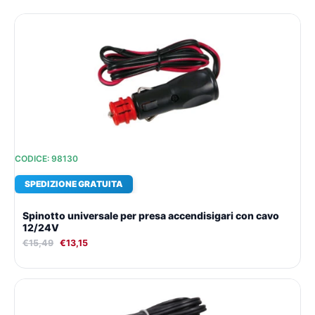
Il
Il
prezzo
prezzo
originale
attuale
era:
è:
€15,49.
€13,15.
CODICE: 98130
SPEDIZIONE GRATUITA
Spinotto universale per presa accendisigari con cavo
12/24V
€
15,49
€
13,15
Il
Il
prezzo
prezzo
originale
attuale