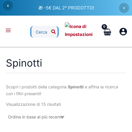
Ordina
Vai
‹
in
🎁 -5€ DAL 2° PRODOTTO!
›
al
base
al
contenuto
più
recente
Ricerca
per:
Spinotti
Scopri i prodotti della categoria
Spinotti
e affina la ricerca
con i filtri presenti!
Visualizzazione di 15 risultati