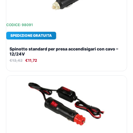
CODICE: 98091
SPEDIZIONE GRATUITA
Spinotto standard per presa accendisigari con cavo –
12/24V
€
13,42
€
11,72
Il
Il
prezzo
prezzo
originale
attuale
era:
è:
€17,81.
€14,75.