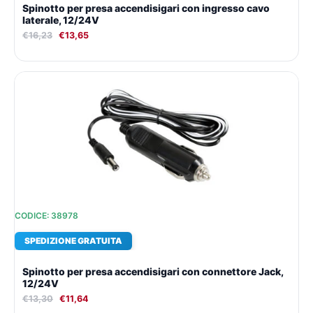
Spinotto per presa accendisigari con ingresso cavo
laterale, 12/24V
€
16,23
€
13,65
Il
Il
prezzo
prezzo
originale
attuale
era:
è:
€13,30.
€11,64.
CODICE: 38978
SPEDIZIONE GRATUITA
Spinotto per presa accendisigari con connettore Jack,
12/24V
€
13,30
€
11,64