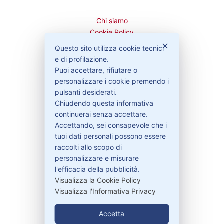
Chi siamo
Cookie Policy
Privacy Policy
✕
Questo sito utilizza cookie tecnici
Condizioni di vendita
e di profilazione.
Spedizioni e recesso
Puoi accettare, rifiutare o
personalizzare i cookie premendo i
pulsanti desiderati.
Chiudendo questa informativa
Bisogno di aiuto?
continuerai senza accettare.
Accettando, sei consapevole che i
tuoi dati personali possono essere
Contattaci
raccolti allo scopo di
Garanzie
personalizzare e misurare
l'efficacia della pubblicità.
Visualizza la Cookie Policy
Visualizza l'Informativa Privacy
Contatti
Accetta