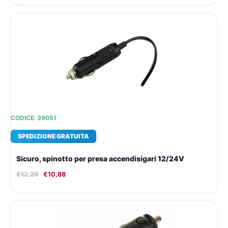
Il
Il
prezzo
prezzo
originale
attuale
era:
è:
€12,20.
€10,88.
CODICE: 39051
SPEDIZIONE GRATUITA
Sicuro, spinotto per presa accendisigari 12/24V
€
12,20
€
10,88
Il
Il
prezzo
prezzo
originale
attuale