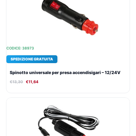
era:
è:
€13,30.
€11,64.
CODICE: 38973
SPEDIZIONE GRATUITA
Spinotto universale per presa accendisigari – 12/24V
€
13,30
€
11,64
Il
Il
prezzo
prezzo
originale
attuale
era:
è:
€13,91.
€12,05.