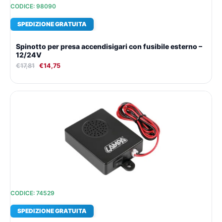
CODICE: 98090
SPEDIZIONE GRATUITA
Spinotto per presa accendisigari con fusibile esterno –
12/24V
€
17,81
€
14,75
Il
Il
prezzo
prezzo
originale
attuale
era:
è:
€42,58.
€31,84.
CODICE: 74529
SPEDIZIONE GRATUITA