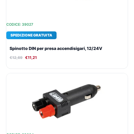
CODICE: 39027
SPEDIZIONE GRATUITA
Spinotto DIN per presa accendisigari, 12/24V
€
12,69
€
11,21
Il
Il
prezzo
prezzo
originale
attuale
era:
è:
€20,62.
€16,69.