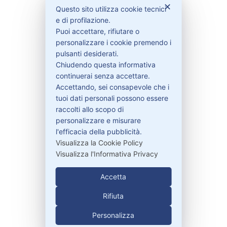
✕
Questo sito utilizza cookie tecnici
Privacy Policy
e di profilazione.
Condizioni di vendita
Puoi accettare, rifiutare o
Spedizioni e recesso
personalizzare i cookie premendo i
pulsanti desiderati.
Chiudendo questa informativa
continuerai senza accettare.
Bisogno di aiuto?
Accettando, sei consapevole che i
tuoi dati personali possono essere
raccolti allo scopo di
Contattaci
personalizzare e misurare
Garanzie
l'efficacia della pubblicità.
Visualizza la Cookie Policy
Visualizza l'Informativa Privacy
Contatti
Accetta
Rifiuta
329-30.78.513
Personalizza
info@pitdriver.com