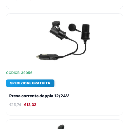
Il
Il
prezzo
prezzo
originale
attuale
era:
è:
€15,74.
€13,32.
CODICE: 39056
SPEDIZIONE GRATUITA
Presa corrente doppia 12/24V
€
15,74
€
13,32
Il
Il
prezzo
prezzo