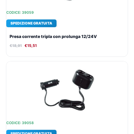
CODICE: 39059
SPEDIZIONE GRATUITA
Presa corrente tripla con prolunga 12/24V
€
18,91
€
15,51
Il
Il
prezzo
prezzo
originale
attuale
era:
è:
€18,18.
€15,01.
CODICE: 39058
SPEDIZIONE GRATUITA