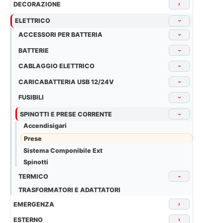
DECORAZIONE
›
ELETTRICO
›
ACCESSORI PER BATTERIA
›
BATTERIE
›
CABLAGGIO ELETTRICO
›
CARICABATTERIA USB 12/24V
›
FUSIBILI
›
SPINOTTI E PRESE CORRENTE
›
Accendisigari
Prese
Sistema Componibile Ext
Spinotti
TERMICO
›
TRASFORMATORI E ADATTATORI
EMERGENZA
›
ESTERNO
›