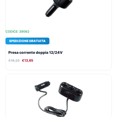
CODICE: 39062
SPEDIZIONE GRATUITA
Presa corrente doppia 12/24V
€
16,23
€
13,65
Il
Il
prezzo
prezzo
originale
attuale
era:
è:
€18,91.
€15,51.