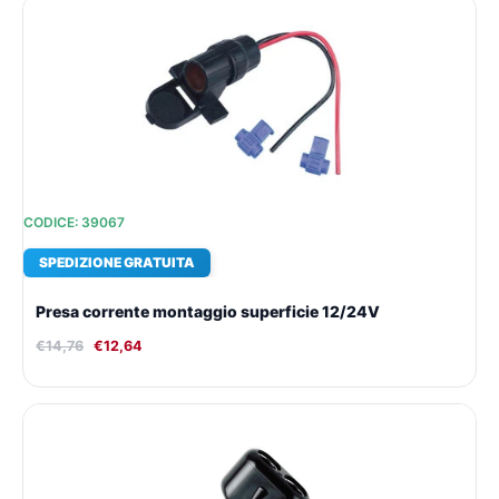
Il
Il
prezzo
prezzo
originale
attuale
era:
è:
€14,76.
€12,64.
CODICE: 39067
SPEDIZIONE GRATUITA
Presa corrente montaggio superficie 12/24V
€
14,76
€
12,64
Il
Il
prezzo
prezzo
originale
attuale
era:
è:
€16,23.
€13,65.