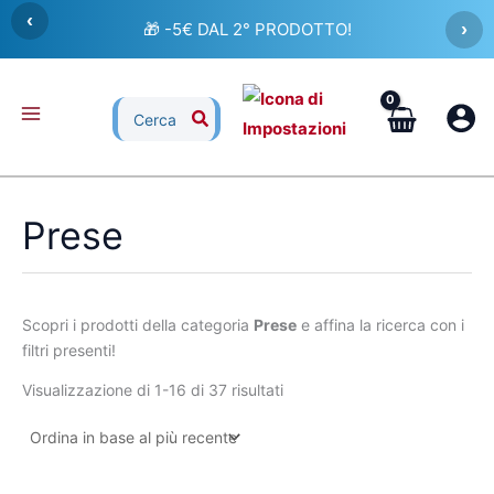
Ordina
Vai
‹
in
🎁 -5€ DAL 2° PRODOTTO!
›
al
base
al
contenuto
più
recente
Ricerca
per:
Prese
Scopri i prodotti della categoria
Prese
e affina la ricerca con i
filtri presenti!
Visualizzazione di 1-16 di 37 risultati