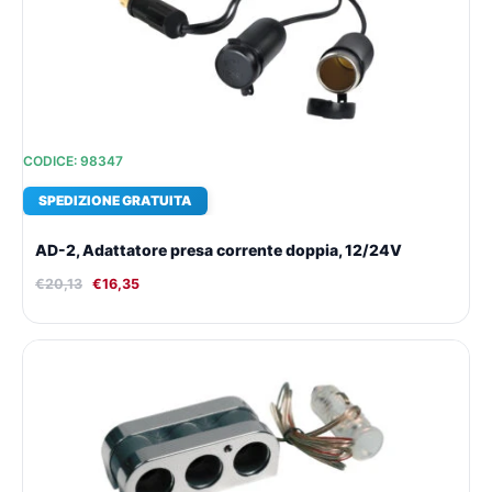
€20,13.
€16,35.
CODICE: 98347
SPEDIZIONE GRATUITA
AD-2, Adattatore presa corrente doppia, 12/24V
€
20,13
€
16,35
Il
Il
prezzo
prezzo
originale
attuale
era:
è:
€19,40.
€15,85.