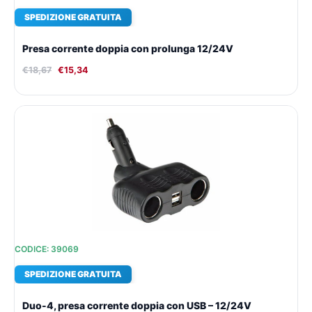
SPEDIZIONE GRATUITA
Presa corrente doppia con prolunga 12/24V
€
18,67
€
15,34
Il
Il
prezzo
prezzo
originale
attuale
era:
è:
€33,55.
€25,61.
CODICE: 39069
SPEDIZIONE GRATUITA
Duo-4, presa corrente doppia con USB – 12/24V