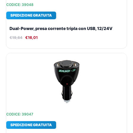
CODICE: 39048
SPEDIZIONE GRATUITA
Dual-Power, presa corrente tripla con USB, 12/24V
€
19,64
€
16,01
Il
Il
prezzo
prezzo
originale
attuale
era:
è:
€19,52.
€15,93.
CODICE: 39047
SPEDIZIONE GRATUITA