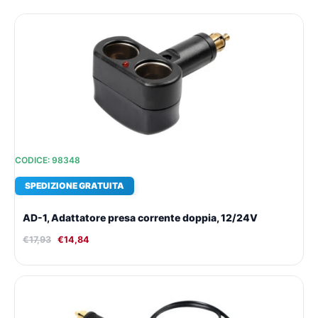
Il
Il
prezzo
prezzo
originale
attuale
era:
è:
€17,93.
€14,84.
CODICE: 98348
SPEDIZIONE GRATUITA
AD-1, Adattatore presa corrente doppia, 12/24V
€
17,93
€
14,84
Il
Il
prezzo
prezzo
originale
attuale
era:
è: