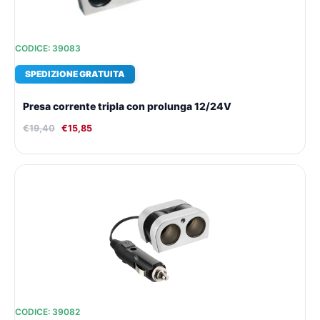
CODICE: 39083
SPEDIZIONE GRATUITA
Presa corrente tripla con prolunga 12/24V
€
19,40
€
15,85
Il
Il
prezzo
prezzo
originale
attuale
era:
è:
€18,67.
€15,34.
CODICE: 39082