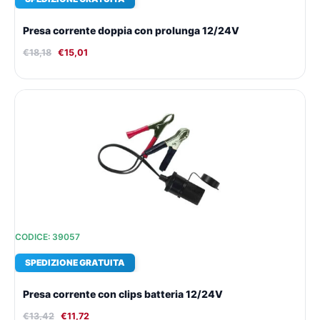
Presa corrente doppia con prolunga 12/24V
€
18,18
€
15,01
Il
Il
prezzo
prezzo
originale
attuale
era:
è:
€13,42.
€11,72.
CODICE: 39057
SPEDIZIONE GRATUITA
Presa corrente con clips batteria 12/24V
€
13,42
€
11,72