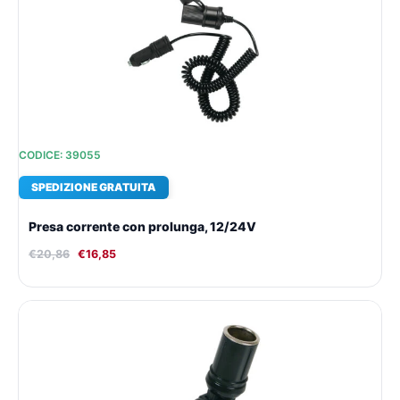
originale
attuale
era:
è:
€20,86.
€16,85.
CODICE: 39055
SPEDIZIONE GRATUITA
Presa corrente con prolunga, 12/24V
€
20,86
€
16,85
Il
Il
prezzo
prezzo
originale
attuale
era:
è:
€16,96.
€14,16.