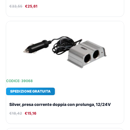
€
33,55
€
25,61
Il
Il
prezzo
prezzo
originale
attuale
era:
è:
€18,42.
€15,16.
CODICE: 39068
SPEDIZIONE GRATUITA
Silver, presa corrente doppia con prolunga, 12/24V
€
18,42
€
15,16