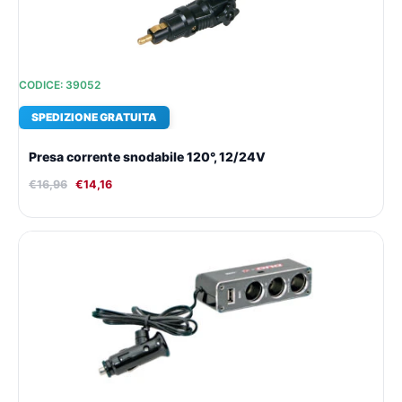
CODICE: 39052
SPEDIZIONE GRATUITA
Presa corrente snodabile 120°, 12/24V
€
16,96
€
14,16
Il
Il
prezzo
prezzo
originale
attuale
era:
è:
€19,64.
€16,01.