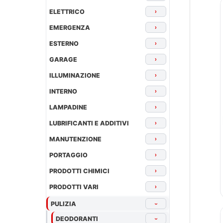
ELETTRICO
›
EMERGENZA
›
ESTERNO
›
GARAGE
›
ILLUMINAZIONE
›
INTERNO
›
LAMPADINE
›
LUBRIFICANTI E ADDITIVI
›
MANUTENZIONE
›
PORTAGGIO
›
PRODOTTI CHIMICI
›
PRODOTTI VARI
›
PULIZIA
›
DEODORANTI
›