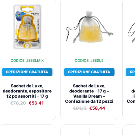
Il
Il
Il
Il
prezzo
prezzo
prezzo
prezzo
originale
attuale
originale
attuale
era:
è:
era:
è:
€78,20.
€56,41.
€81,13.
€58,44.
CODICE: JEESLMIX
CODICE: JEESL5
SPEDIZIONE GRATUITA
SPEDIZIONE GRATUITA
SP
Sachet de Luxe,
Sachet de Luxe,
deodorante, espositore
deodorante – 17 g –
d
12 pz assortiti – 17 g
Vanilla Dream –
Confezione da 12 pezzi
Con
€
78,20
€
56,41
€
81,13
€
58,44
Il
Il
Il
Il
prezzo
prezzo
prezzo
prezzo