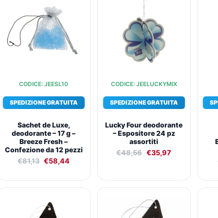
originale
attuale
originale
attuale
era:
è:
era:
è:
€81,13.
€58,44.
€48,56.
€35,97.
CODICE: JEESL10
CODICE: JEELUCKYMIX
SPEDIZIONE GRATUITA
SPEDIZIONE GRATUITA
SP
Sachet de Luxe,
Lucky Four deodorante
deodorante – 17 g –
– Espositore 24 pz
Breeze Fresh –
assortiti
Confezione da 12 pezzi
€
48,56
€
35,97
€
81,13
€
58,44
Il
Il
Il
Il
prezzo
prezzo
prezzo
prezzo
originale
attuale
originale
attuale
era:
è:
era:
è: