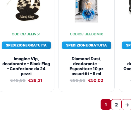
CODICE: JEEIV51
CODICE: JEEDDMIX
SPEDIZIONE GRATUITA
SPEDIZIONE GRATUITA
SP
Imagine Vip,
Diamond Dust,
deodorante – Black Flag
deodorante –
d
– Confezione da 24
Espositore 10 pz
Oce
pezzi
assortiti – 9 ml
€
48,92
€
36,21
€
68,93
€
50,02
1
2
→