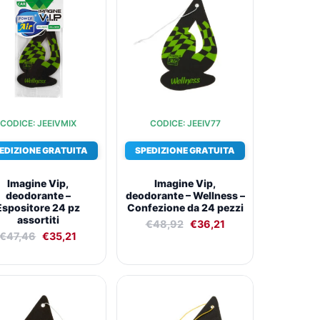
originale
attuale
originale
attuale
era:
è:
era:
è:
€47,46.
€35,21.
€48,92.
€36,21.
CODICE: JEEIVMIX
CODICE: JEEIV77
EDIZIONE GRATUITA
SPEDIZIONE GRATUITA
Imagine Vip,
Imagine Vip,
deodorante –
deodorante – Wellness –
Espositore 24 pz
Confezione da 24 pezzi
assortiti
€
48,92
€
36,21
€
47,46
€
35,21
Il
Il
Il
Il
prezzo
prezzo
prezzo
prezzo
originale
attuale
originale
attuale
era:
è:
era:
è: