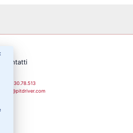
✕
Contatti
329-30.78.513
info@pitdriver.com
e