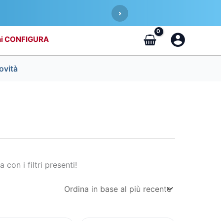
›
CONFIGURA
ovità
a con i filtri presenti!