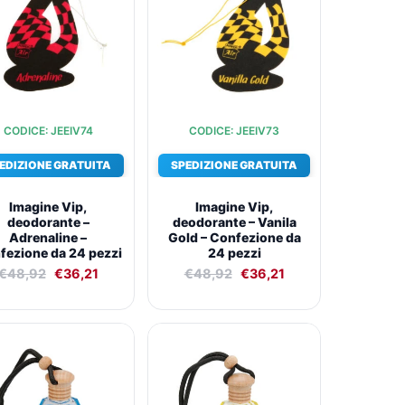
€48,92.
€36,21.
€48,92.
€36,21.
CODICE: JEEIV74
CODICE: JEEIV73
EDIZIONE GRATUITA
SPEDIZIONE GRATUITA
Imagine Vip,
Imagine Vip,
deodorante –
deodorante – Vanila
Adrenaline –
Gold – Confezione da
fezione da 24 pezzi
24 pezzi
€
48,92
€
36,21
€
48,92
€
36,21
Il
Il
Il
Il
prezzo
prezzo
prezzo
prezzo
originale
attuale
originale
attuale
era:
è:
era:
è:
€72,59.
€52,55.
€72,59.
€52,55.