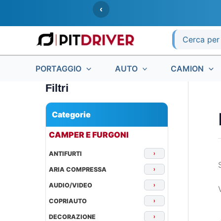
Vai
‹
al
contenuto
Ricerca
per:
PORTAGGIO
AUTO
CAMION
Filtri
Categorie
▾
CAMPER E FURGONI
ANTIFURTI
›
ARIA COMPRESSA
›
AUDIO/VIDEO
›
COPRIAUTO
›
DECORAZIONE
›