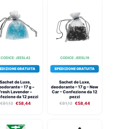
Il
Il
Il
Il
prezzo
prezzo
prezzo
prezzo
originale
attuale
originale
attuale
era:
è:
era:
è:
€81,13.
€58,44.
€81,13.
€58,44.
CODICE: JEESL42
CODICE: JEESL19
EDIZIONE GRATUITA
SPEDIZIONE GRATUITA
Sachet de Luxe,
Sachet de Luxe,
eodorante – 17 g –
deodorante – 17 g – New
Fresh Lavender –
Car – Confezione da 12
fezione da 12 pezzi
pezzi
€
81,13
€
58,44
€
81,13
€
58,44
Il
Il
Il
Il
prezzo
prezzo
prezzo
prezzo