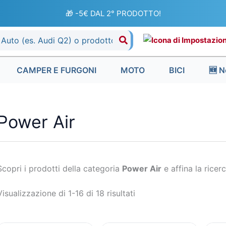
Ordina
in
🎁 -5€ DAL 2° PRODOTTO!
base
al
più
recente
CAMPER E FURGONI
MOTO
BICI
🆕 N
Power Air
Scopri i prodotti della categoria
Power Air
e affina la ricerc
Visualizzazione di 1-16 di 18 risultati