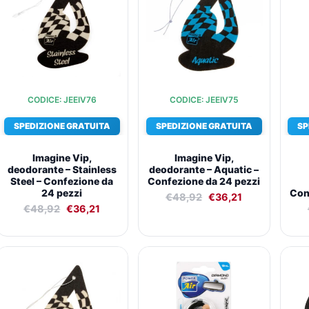
€48,92.
€36,21.
€48,92.
€36,21.
CODICE: JEEIV76
CODICE: JEEIV75
SPEDIZIONE GRATUITA
SPEDIZIONE GRATUITA
SP
Imagine Vip,
Imagine Vip,
deodorante – Stainless
deodorante – Aquatic –
Steel – Confezione da
Confezione da 24 pezzi
24 pezzi
Con
€
48,92
€
36,21
€
48,92
€
36,21
Il
Il
Il
Il
prezzo
prezzo
prezzo
prezzo
originale
attuale
originale
attuale
era:
è:
era:
è:
€48,92.
€36,21.
€68,93.
€50,02.