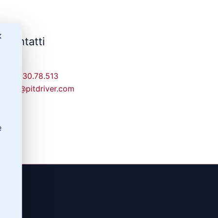
✕
Contatti
329-30.78.513
info@pitdriver.com
e
(RG)