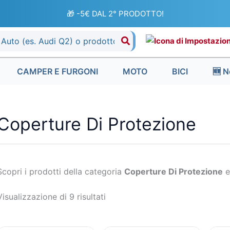
Ordina
in
🎁 -5€ DAL 2° PRODOTTO!
base
al
più
recente
CAMPER E FURGONI
MOTO
BICI
🆕 N
Coperture Di Protezione
Scopri i prodotti della categoria
Coperture Di Protezione
e 
Visualizzazione di 9 risultati