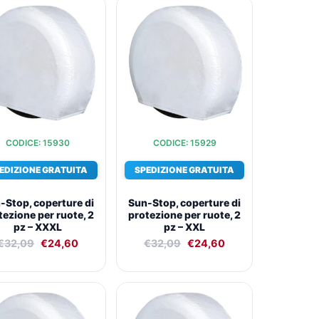
Il
Il
Il
Il
prezzo
prezzo
prezzo
prezzo
originale
attuale
originale
attuale
era:
è:
era:
è:
€32,09.
€24,60.
€32,09.
€24,60.
CODICE: 15930
CODICE: 15929
EDIZIONE GRATUITA
SPEDIZIONE GRATUITA
-Stop, coperture di
Sun-Stop, coperture di
tezione per ruote, 2
protezione per ruote, 2
pz – XXXL
pz – XXL
€
32,09
€
24,60
€
32,09
€
24,60
Il
Il
Il
Il
prezzo
prezzo
prezzo
prezzo
originale
attuale
originale
attuale