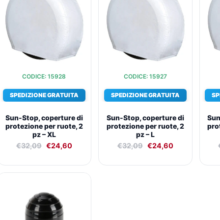
era:
è:
era:
è:
€32,09.
€24,60.
€32,09.
€24,60.
CODICE: 15928
CODICE: 15927
SPEDIZIONE GRATUITA
SPEDIZIONE GRATUITA
SP
Sun-Stop, coperture di
Sun-Stop, coperture di
Sun
protezione per ruote, 2
protezione per ruote, 2
pro
pz – XL
pz – L
€
32,09
€
24,60
€
32,09
€
24,60
Il
Il
prezzo
prezzo
originale
attuale
era:
è:
€10,32.
€9,58.