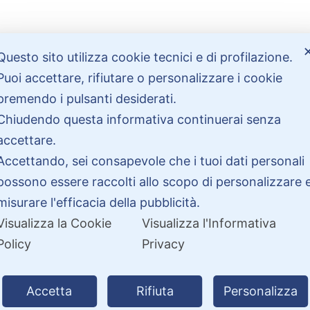
Questo sito utilizza cookie tecnici e di profilazione.
Bisogno di aiuto?
Puoi accettare, rifiutare o personalizzare i cookie
premendo i pulsanti desiderati.
Contattaci
Chiudendo questa informativa continuerai senza
Garanzie
accettare.
Accettando, sei consapevole che i tuoi dati personali
possono essere raccolti allo scopo di personalizzare 
misurare l'efficacia della pubblicità.
Visualizza la Cookie
Visualizza l'Informativa
Policy
Privacy
26 PitDriver | CROCO DEAL S.R.L. VIA DEL SALICE 105, 97100 RAGUSA 
Accetta
Rifiuta
Personalizza
| Partita IVA 01877990885 |