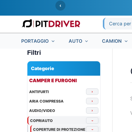
Vai
‹
al
contenuto
Ricerca
per:
PORTAGGIO
AUTO
CAMION
Filtri
Categorie
▾
CAMPER E FURGONI
ANTIFURTI
›
ARIA COMPRESSA
›
AUDIO/VIDEO
›
COPRIAUTO
›
COPERTURE DI PROTEZIONE
›