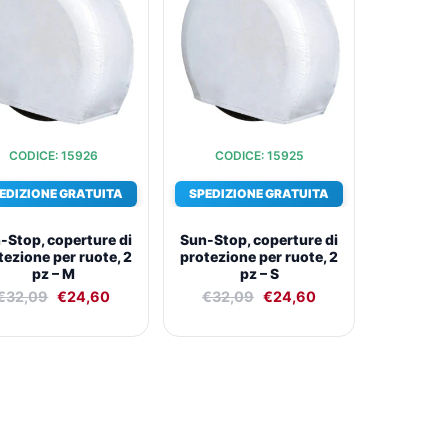
era:
è:
era:
è:
€32,09.
€24,60.
€32,09.
€24,60.
CODICE: 15926
CODICE: 15925
EDIZIONE GRATUITA
SPEDIZIONE GRATUITA
-Stop, coperture di
Sun-Stop, coperture di
tezione per ruote, 2
protezione per ruote, 2
pz – M
pz – S
€
32,09
€
24,60
€
32,09
€
24,60