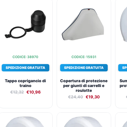
Il
Il
Il
Il
prezzo
prezzo
prezzo
prezzo
originale
attuale
originale
attuale
era:
è:
era:
è:
€12,32.
€10,96.
€24,40.
€19,30.
CODICE: 38970
CODICE: 15931
SPEDIZIONE GRATUITA
SPEDIZIONE GRATUITA
SP
Tappo coprigancio di
Copertura di protezione
Sun
traino
per giunti di carrelli e
pro
roulotte
€
12,32
€
10,96
€
24,40
€
19,30
Il
Il
Il
Il
prezzo
prezzo
prezzo
prezzo
originale
attuale
originale
attuale