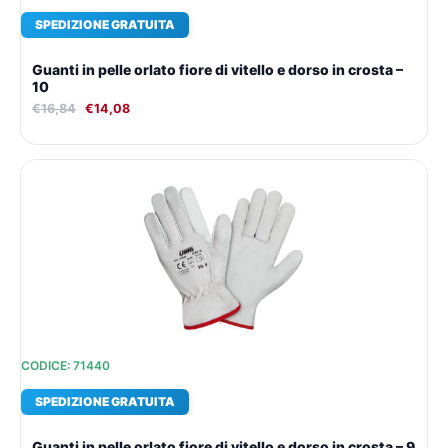
SPEDIZIONE GRATUITA
Guanti in pelle orlato fiore di vitello e dorso in crosta –
10
€
16,84
€
14,08
Il
Il
prezzo
prezzo
originale
attuale
era:
è:
€16,84.
€14,08.
CODICE: 71440
SPEDIZIONE GRATUITA
Guanti in pelle orlato fiore di vitello e dorso in crosta – 9