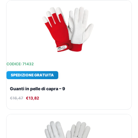
Il
Il
prezzo
prezzo
originale
attuale
era:
è:
€16,47.
€13,82.
CODICE: 71432
SPEDIZIONE GRATUITA
Guanti in pelle di capra – 9
€
16,47
€
13,82
Il
Il
prezzo
prezzo
originale
attuale
era:
è:
€17,45.
€14,49.