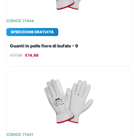
CODICE: 71444
SPEDIZIONE GRATUITA
Guanti in pelle fiore di bufalo – 9
€
17,69
€
14,66
Il
Il
prezzo
prezzo
originale
attuale
era:
è:
€16,84.
€14,08.
CODICE: 71441