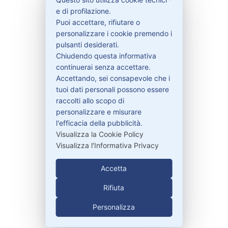
Privacy Policy
e di profilazione.
Condizioni di vendita
Puoi accettare, rifiutare o
Spedizioni e recesso
personalizzare i cookie premendo i
pulsanti desiderati.
Chiudendo questa informativa
continuerai senza accettare.
Bisogno di aiuto?
Accettando, sei consapevole che i
tuoi dati personali possono essere
raccolti allo scopo di
Contattaci
personalizzare e misurare
Garanzie
l'efficacia della pubblicità.
Visualizza la Cookie Policy
Visualizza l'Informativa Privacy
Contatti
Accetta
Rifiuta
329-30.78.513
Personalizza
info@pitdriver.com