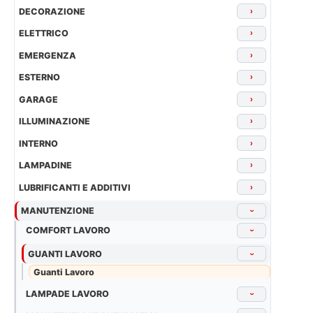
DECORAZIONE
›
ELETTRICO
›
EMERGENZA
›
ESTERNO
›
GARAGE
›
ILLUMINAZIONE
›
INTERNO
›
LAMPADINE
›
LUBRIFICANTI E ADDITIVI
›
MANUTENZIONE
›
COMFORT LAVORO
›
GUANTI LAVORO
›
Guanti Lavoro
LAMPADE LAVORO
›