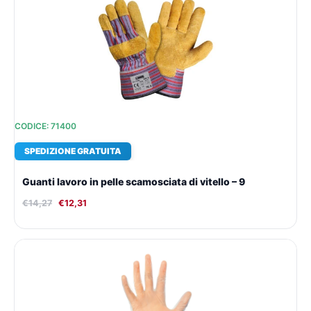
originale
attuale
era:
è:
€14,27.
€12,31.
CODICE: 71400
SPEDIZIONE GRATUITA
Guanti lavoro in pelle scamosciata di vitello – 9
€
14,27
€
12,31
Il
Il
prezzo
prezzo
originale
attuale
era:
è:
€12,81.
€11,30.