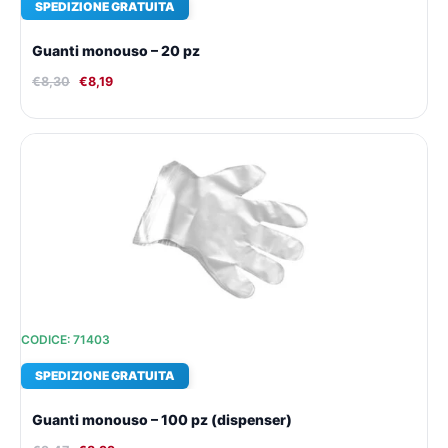
SPEDIZIONE GRATUITA
Guanti monouso – 20 pz
€
8,30
€
8,19
Il
Il
prezzo
prezzo
originale
attuale
era:
è:
€9,47.
€8,99.
CODICE: 71403
SPEDIZIONE GRATUITA
Guanti monouso – 100 pz (dispenser)