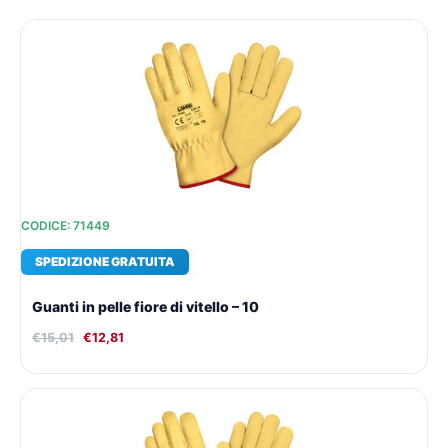
Il
Il
prezzo
prezzo
originale
attuale
era:
è:
€15,01.
€12,81.
CODICE: 71449
SPEDIZIONE GRATUITA
Guanti in pelle fiore di vitello – 10
€
15,01
€
12,81
Il
Il
prezzo
prezzo
originale
attuale
era:
è: