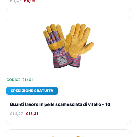
€
9,47
€
8,99
Il
Il
prezzo
prezzo
originale
attuale
era:
è:
€14,27.
€12,31.
CODICE: 71401
SPEDIZIONE GRATUITA
Guanti lavoro in pelle scamosciata di vitello – 10
€
14,27
€
12,31
Il
Il
prezzo
prezzo