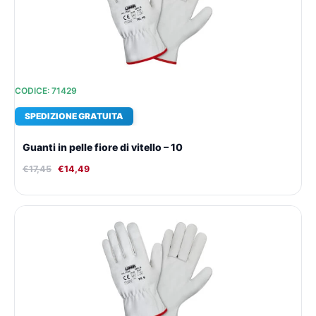
CODICE: 71429
SPEDIZIONE GRATUITA
Guanti in pelle fiore di vitello – 10
€
17,45
€
14,49
Il
Il
prezzo
prezzo
originale
attuale
era:
è:
€17,45.
€14,49.