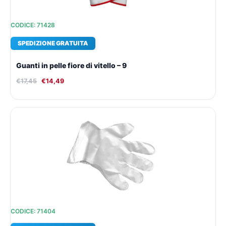
CODICE: 71428
SPEDIZIONE GRATUITA
Guanti in pelle fiore di vitello – 9
€
17,45
€
14,49
Il
Il
prezzo
prezzo
originale
attuale
era:
è:
€8,30.
€8,19.
CODICE: 71404