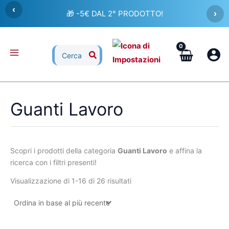
Ordina
Vai
‹
in
🎁 -5€ DAL 2° PRODOTTO!
›
al
base
al
contenuto
più
recente
Ricerca
per:
Guanti Lavoro
Scopri i prodotti della categoria
Guanti Lavoro
e affina la
ricerca con i filtri presenti!
Visualizzazione di 1-16 di 26 risultati