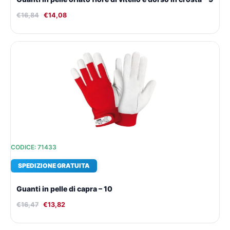
€
16,84
€
14,08
Il
Il
prezzo
prezzo
originale
attuale
era:
è:
€16,47.
€13,82.
CODICE: 71433
SPEDIZIONE GRATUITA
Guanti in pelle di capra – 10
€
16,47
€
13,82