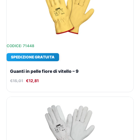
€15,01.
€12,81.
CODICE: 71448
SPEDIZIONE GRATUITA
Guanti in pelle fiore di vitello – 9
€
15,01
€
12,81
Il
Il
prezzo
prezzo
originale
attuale
era:
è:
€17,69.
€14,66.