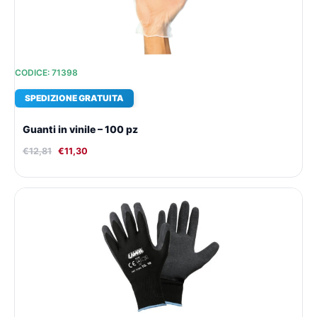
CODICE: 71398
SPEDIZIONE GRATUITA
Guanti in vinile – 100 pz
€
12,81
€
11,30
Il
Il
prezzo
prezzo
originale
attuale
era:
è:
€10,05.
€9,39.