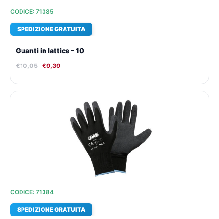
CODICE: 71385
SPEDIZIONE GRATUITA
Guanti in lattice – 10
€
10,05
€
9,39
Il
Il
prezzo
prezzo
originale
attuale
era:
è:
€10,05.
€9,39.
CODICE: 71384
SPEDIZIONE GRATUITA