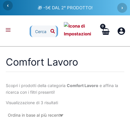
Ordina
Vai
‹
in
🎁 -5€ DAL 2° PRODOTTO!
›
al
base
al
contenuto
più
recente
Ricerca
per:
Comfort Lavoro
Scopri i prodotti della categoria
Comfort Lavoro
e affina la
ricerca con i filtri presenti!
Visualizzazione di 3 risultati