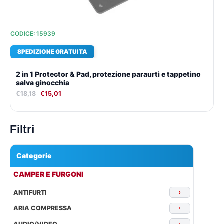
CODICE: 15939
SPEDIZIONE GRATUITA
2 in 1 Protector & Pad, protezione paraurti e tappetino
salva ginocchia
€
18,18
€
15,01
Filtri
Categorie
▾
CAMPER E FURGONI
ANTIFURTI
›
ARIA COMPRESSA
›
›