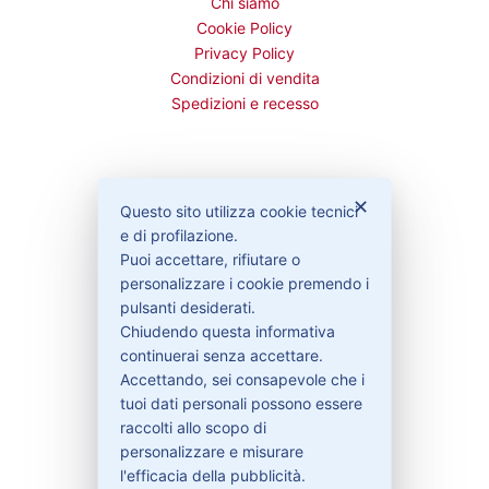
Chi siamo
Cookie Policy
Privacy Policy
Condizioni di vendita
Spedizioni e recesso
Bisogno di aiuto?
✕
Questo sito utilizza cookie tecnici
e di profilazione.
Puoi accettare, rifiutare o
Contattaci
personalizzare i cookie premendo i
Garanzie
pulsanti desiderati.
Chiudendo questa informativa
continuerai senza accettare.
Accettando, sei consapevole che i
Contatti
tuoi dati personali possono essere
raccolti allo scopo di
personalizzare e misurare
l'efficacia della pubblicità.
329-30.78.513