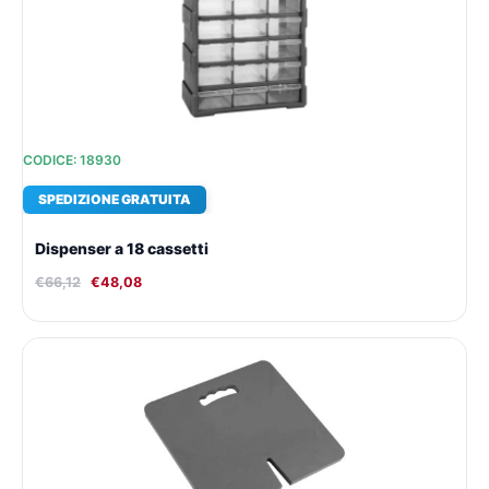
€66,12.
€48,08.
CODICE: 18930
SPEDIZIONE GRATUITA
Dispenser a 18 cassetti
€
66,12
€
48,08
Il
Il
prezzo
prezzo
originale
attuale
era:
è:
€18,18.
€15,01.