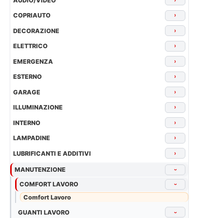
AUDIO/VIDEO
COPRIAUTO
›
DECORAZIONE
›
ELETTRICO
›
EMERGENZA
›
ESTERNO
›
GARAGE
›
ILLUMINAZIONE
›
INTERNO
›
LAMPADINE
›
LUBRIFICANTI E ADDITIVI
›
MANUTENZIONE
›
COMFORT LAVORO
›
Comfort Lavoro
GUANTI LAVORO
›