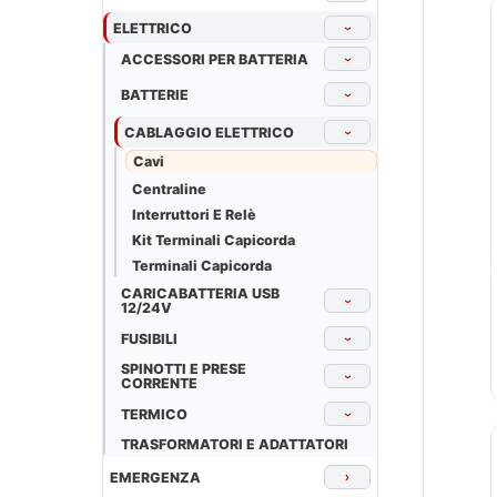
ELETTRICO
›
ACCESSORI PER BATTERIA
›
BATTERIE
›
CABLAGGIO ELETTRICO
›
Cavi
Centraline
Interruttori E Relè
Kit Terminali Capicorda
Terminali Capicorda
CARICABATTERIA USB
›
12/24V
FUSIBILI
›
SPINOTTI E PRESE
›
CORRENTE
TERMICO
›
TRASFORMATORI E ADATTATORI
EMERGENZA
›