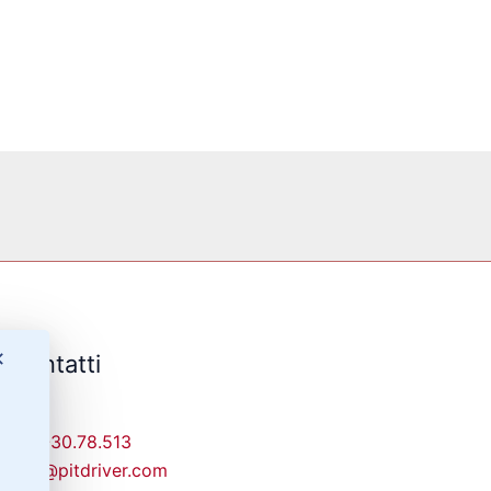
✕
Contatti
329-30.78.513
info@pitdriver.com