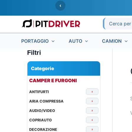
Vai
‹
al
contenuto
Ricerca
per:
PORTAGGIO
AUTO
CAMION
Filtri
Categorie
▾
CAMPER E FURGONI
ANTIFURTI
›
ARIA COMPRESSA
›
AUDIO/VIDEO
›
COPRIAUTO
›
DECORAZIONE
›