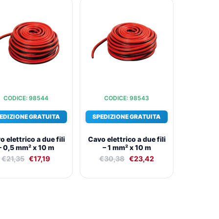
Il
Il
Il
Il
prezzo
prezzo
prezzo
prezzo
originale
attuale
originale
attuale
era:
è:
era:
è:
€21,35.
€17,19.
€30,38.
€23,42.
CODICE: 98544
CODICE: 98543
EDIZIONE GRATUITA
SPEDIZIONE GRATUITA
 elettrico a due fili
Cavo elettrico a due fili
– 0,5 mm² x 10 m
– 1 mm² x 10 m
€
21,35
€
17,19
€
30,38
€
23,42