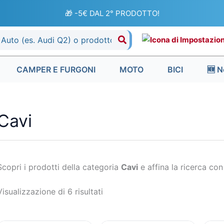
Ordina
in
🎁 -5€ DAL 2° PRODOTTO!
base
al
più
recente
CAMPER E FURGONI
MOTO
BICI
🆕 N
Cavi
Scopri i prodotti della categoria
Cavi
e affina la ricerca con i
Visualizzazione di 6 risultati