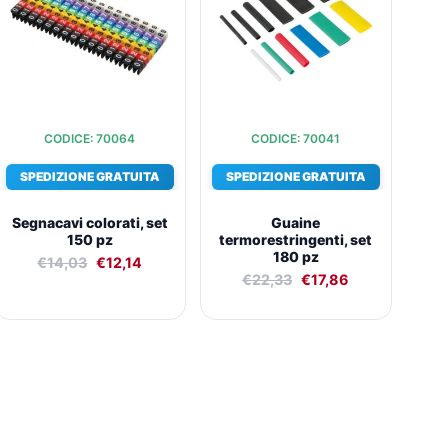
€14,03.
€12,14.
€22,33.
€17,86.
CODICE: 70064
CODICE: 70041
SPEDIZIONE GRATUITA
SPEDIZIONE GRATUITA
Segnacavi colorati, set
Guaine
150 pz
termorestringenti, set
180 pz
€
14,03
€
12,14
€
22,33
€
17,86