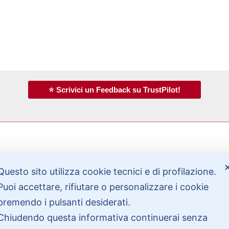
⭐ Scrivici un Feedback su TrustPilot!
Bisogno di aiuto?
Questo sito utilizza cookie tecnici e di profilazione.
Puoi accettare, rifiutare o personalizzare i cookie
premendo i pulsanti desiderati.
Contattaci
Chiudendo questa informativa continuerai senza
Garanzie