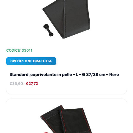
originale
attuale
era:
è:
€36,60.
€27,72.
CODICE: 33011
SPEDIZIONE GRATUITA
Standard, coprivolante in pelle – L – Ø 37/39 cm – Nero
€
36,60
€
27,72
Il
Il
prezzo
prezzo
originale
attuale
era:
è:
€36,60.
€27,72.