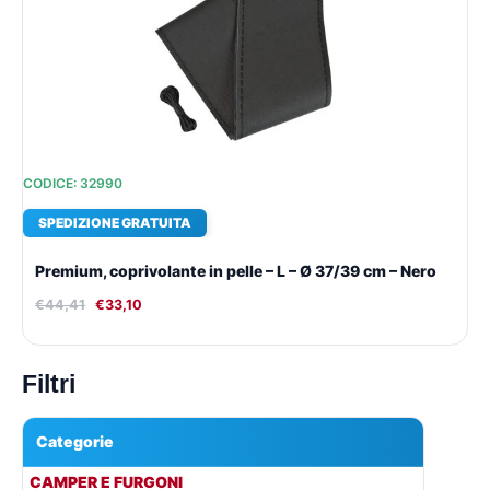
originale
attuale
era:
è:
€44,41.
€33,10.
CODICE: 32990
SPEDIZIONE GRATUITA
Premium, coprivolante in pelle – L – Ø 37/39 cm – Nero
€
44,41
€
33,10
Filtri
Categorie
▾
CAMPER E FURGONI