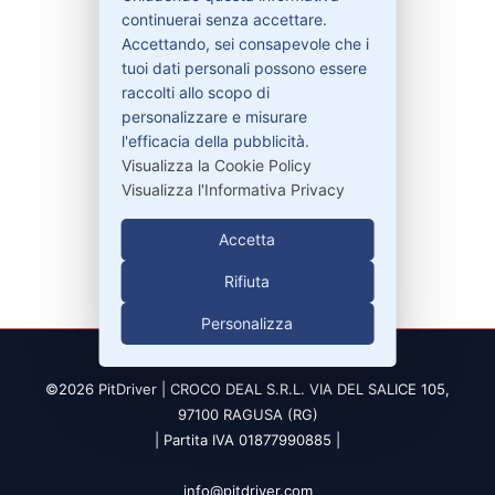
Contattaci
continuerai senza accettare.
Garanzie
Accettando, sei consapevole che i
tuoi dati personali possono essere
raccolti allo scopo di
personalizzare e misurare
Contatti
l'efficacia della pubblicità.
Visualizza la Cookie Policy
Visualizza l'Informativa Privacy
329-30.78.513
info@pitdriver.com
Accetta
Rifiuta
Personalizza
©2026 PitDriver | CROCO DEAL S.R.L. VIA DEL SALICE 105,
97100 RAGUSA (RG)
| Partita IVA 01877990885 |
info@pitdriver.com