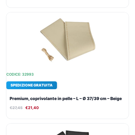
Il
Il
prezzo
prezzo
originale
attuale
era:
è:
€27,45.
€21,40.
CODICE: 32993
SPEDIZIONE GRATUITA
Premium, coprivolante in pelle – L – Ø 37/39 cm – Beige
€
27,45
€
21,40
Il
Il
prezzo
prezzo