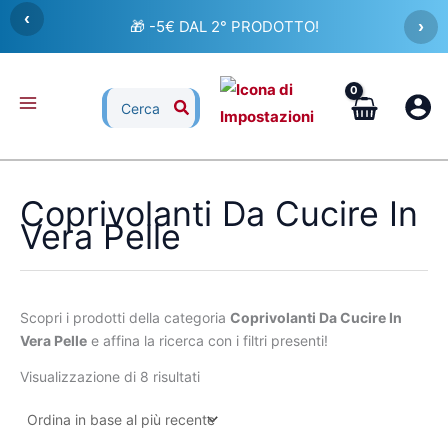
Ordina
Vai
‹
in
🎁 -5€ DAL 2° PRODOTTO!
›
al
base
al
contenuto
più
recente
Ricerca
per:
Coprivolanti Da Cucire In
Vera Pelle
Scopri i prodotti della categoria
Coprivolanti Da Cucire In
Vera Pelle
e affina la ricerca con i filtri presenti!
Visualizzazione di 8 risultati