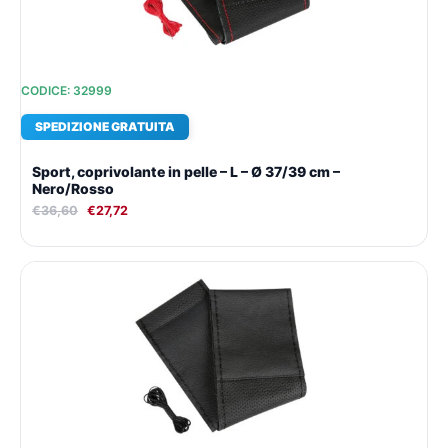
CODICE: 32999
SPEDIZIONE GRATUITA
Sport, coprivolante in pelle – L – Ø 37/39 cm –
Nero/Rosso
€
36,60
€
27,72
Il
Il
prezzo
prezzo
originale
attuale
era:
è:
€36,60.
€27,72.