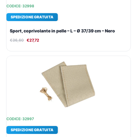
CODICE: 32998
SPEDIZIONE GRATUITA
Sport, coprivolante in pelle – L – Ø 37/39 cm – Nero
€
36,60
€
27,72
Il
Il
prezzo
prezzo
originale
attuale
era:
è:
€17,69.
€14,66.
CODICE: 32997
SPEDIZIONE GRATUITA