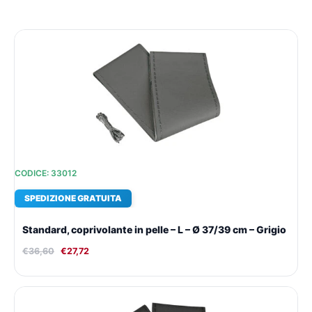
Il
Il
prezzo
prezzo
originale
attuale
era:
è:
€36,60.
€27,72.
CODICE: 33012
SPEDIZIONE GRATUITA
Standard, coprivolante in pelle – L – Ø 37/39 cm – Grigio
€
36,60
€
27,72
Il
Il
prezzo
prezzo