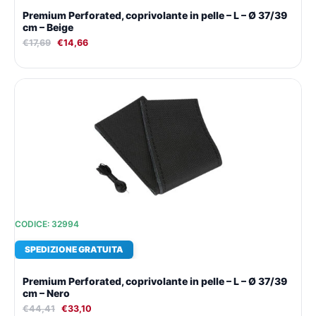
Premium Perforated, coprivolante in pelle – L – Ø 37/39
cm – Beige
€
17,69
€
14,66
Il
Il
prezzo
prezzo
originale
attuale
era:
è:
€44,41.
€33,10.
CODICE: 32994
SPEDIZIONE GRATUITA
Premium Perforated, coprivolante in pelle – L – Ø 37/39
cm – Nero
€
44,41
€
33,10