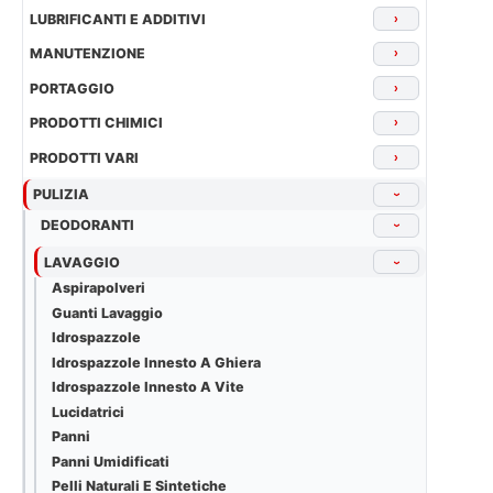
LUBRIFICANTI E ADDITIVI
›
MANUTENZIONE
›
PORTAGGIO
›
PRODOTTI CHIMICI
›
PRODOTTI VARI
›
PULIZIA
›
DEODORANTI
›
LAVAGGIO
›
Aspirapolveri
Guanti Lavaggio
Idrospazzole
Idrospazzole Innesto A Ghiera
Idrospazzole Innesto A Vite
Lucidatrici
Panni
Panni Umidificati
Pelli Naturali E Sintetiche