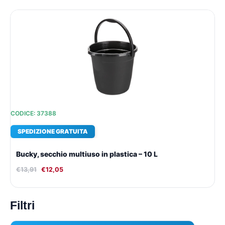
Il
Il
prezzo
prezzo
originale
attuale
era:
è:
€13,91.
€12,05.
CODICE: 37388
SPEDIZIONE GRATUITA
Bucky, secchio multiuso in plastica – 10 L
€
13,91
€
12,05
Filtri