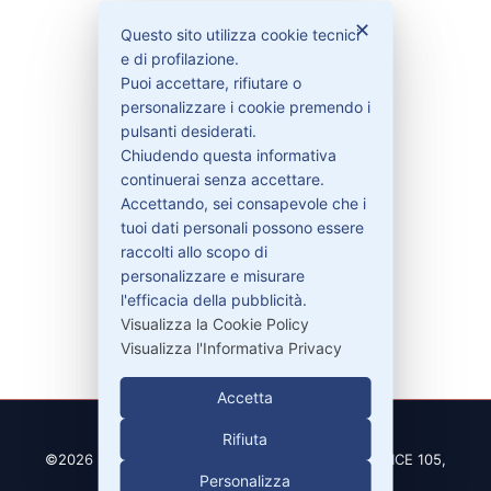
Bisogno di aiuto?
✕
Questo sito utilizza cookie tecnici
e di profilazione.
Contattaci
Puoi accettare, rifiutare o
Garanzie
personalizzare i cookie premendo i
pulsanti desiderati.
Chiudendo questa informativa
continuerai senza accettare.
Accettando, sei consapevole che i
Contatti
tuoi dati personali possono essere
raccolti allo scopo di
personalizzare e misurare
329-30.78.513
l'efficacia della pubblicità.
info@pitdriver.com
Visualizza la Cookie Policy
Visualizza l'Informativa Privacy
Accetta
Rifiuta
©2026 PitDriver | CROCO DEAL S.R.L. VIA DEL SALICE 105,
Personalizza
97100 RAGUSA (RG)