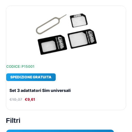
Il
Il
prezzo
prezzo
originale
attuale
era:
è:
€10,37.
€9,61.
CODICE: P15001
SPEDIZIONE GRATUITA
Set 3 adattatori Sim universali
€
10,37
€
9,61
Filtri