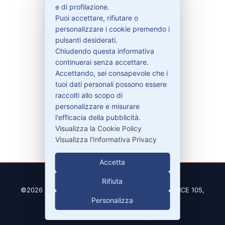
e di profilazione.
Contattaci
Puoi accettare, rifiutare o
Garanzie
personalizzare i cookie premendo i
pulsanti desiderati.
Chiudendo questa informativa
continuerai senza accettare.
Accettando, sei consapevole che i
Contatti
tuoi dati personali possono essere
raccolti allo scopo di
personalizzare e misurare
329-30.78.513
l'efficacia della pubblicità.
info@pitdriver.com
Visualizza la Cookie Policy
Visualizza l'Informativa Privacy
Accetta
Rifiuta
©2026 PitDriver | CROCO DEAL S.R.L. VIA DEL SALICE 105,
Personalizza
97100 RAGUSA (RG)
| Partita IVA 01877990885 |