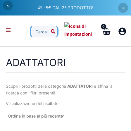
Vai
‹
🎁 -5€ DAL 2° PRODOTTO!
›
al
contenuto
Ricerca
per:
ADATTATORI
Scopri i prodotti della categoria
ADATTATORI
e affina la
ricerca con i filtri presenti!
Visualizzazione del risultato