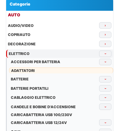
Categorie
▾
AUTO
AUDIO/VIDEO
›
COPRIAUTO
›
DECORAZIONE
›
ELETTRICO
›
ACCESSORI PER BATTERIA
›
ADATTATORI
BATTERIE
›
BATTERIE PORTATILI
›
CABLAGGIO ELETTRICO
›
CANDELE E BOBINE D'ACCENSIONE
›
CARICABATTERIA USB 100/230V
CARICABATTERIA USB 12/24V
›