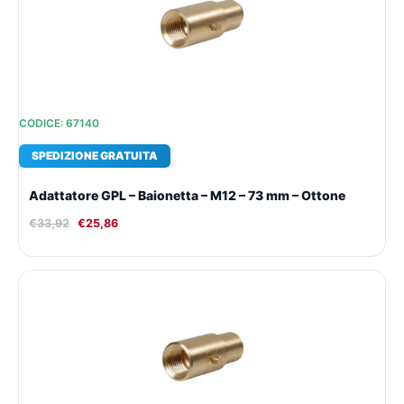
€33,92.
€25,86.
CODICE: 67140
SPEDIZIONE GRATUITA
Adattatore GPL – Baionetta – M12 – 73 mm – Ottone
€
33,92
€
25,86
Il
Il
prezzo
prezzo
originale
attuale
era:
è:
€33,92.
€25,86.