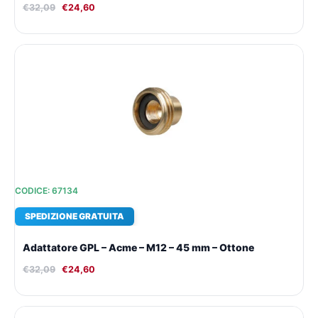
€
32,09
€
24,60
Il
Il
prezzo
prezzo
originale
attuale
era:
è:
€32,09.
€24,60.
CODICE: 67134
SPEDIZIONE GRATUITA
Adattatore GPL – Acme – M12 – 45 mm – Ottone
€
32,09
€
24,60
Il
Il