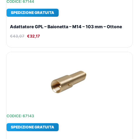
CODICE: 67144
SPEDIZIONE GRATUITA
Adattatore GPL – Baionetta – M14 – 103 mm – Ottone
€
43,07
€
32,17
Il
Il
prezzo
prezzo
originale
attuale
era:
è:
€43,07.
€32,17.
CODICE: 67143
SPEDIZIONE GRATUITA