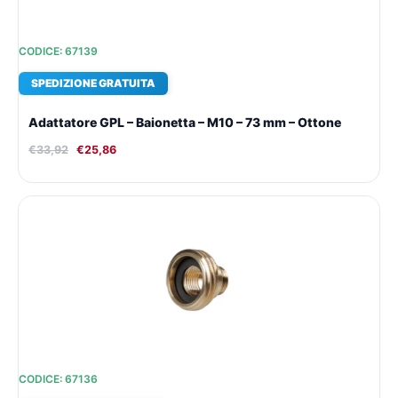
CODICE: 67139
SPEDIZIONE GRATUITA
Adattatore GPL – Baionetta – M10 – 73 mm – Ottone
€
33,92
€
25,86
Il
Il
prezzo
prezzo
originale
attuale
era:
è:
€29,89.
€23,08.
CODICE: 67136