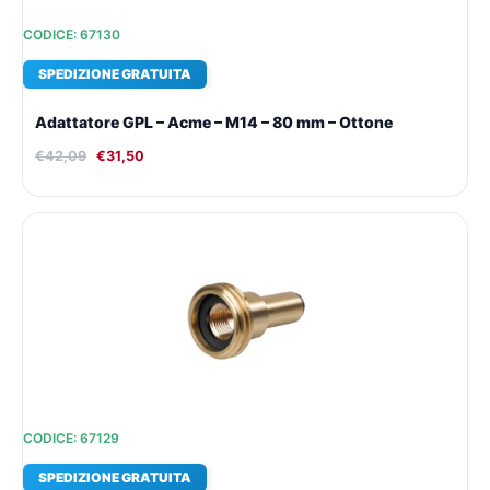
CODICE: 67130
SPEDIZIONE GRATUITA
Adattatore GPL – Acme – M14 – 80 mm – Ottone
€
42,09
€
31,50
Il
Il
prezzo
prezzo
originale
attuale
era:
è:
€42,09.
€31,50.
CODICE: 67129
SPEDIZIONE GRATUITA