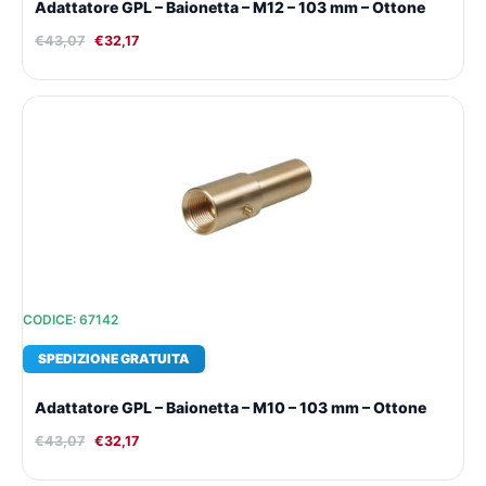
Adattatore GPL – Baionetta – M12 – 103 mm – Ottone
€
43,07
€
32,17
Il
Il
prezzo
prezzo
originale
attuale
era:
è:
€43,07.
€32,17.
CODICE: 67142
SPEDIZIONE GRATUITA
Adattatore GPL – Baionetta – M10 – 103 mm – Ottone
€
43,07
€
32,17