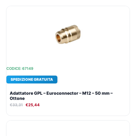
Il
Il
prezzo
prezzo
originale
attuale
era:
è:
€33,31.
€25,44.
CODICE: 67149
SPEDIZIONE GRATUITA
Adattatore GPL – Euroconnector – M12 – 50 mm –
Ottone
€
33,31
€
25,44
Il
Il
prezzo
prezzo
originale
attuale