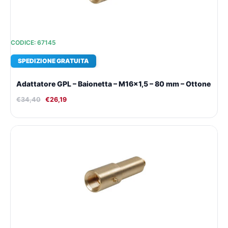
CODICE: 67145
SPEDIZIONE GRATUITA
Adattatore GPL – Baionetta – M16x1,5 – 80 mm – Ottone
€
34,40
€
26,19
Il
Il
prezzo
prezzo
originale
attuale
era:
è:
€43,07.
€32,17.