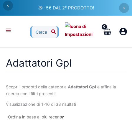
Ordina
Vai
‹
in
🎁 -5€ DAL 2° PRODOTTO!
›
al
base
al
contenuto
più
recente
Ricerca
per:
Adattatori Gpl
Scopri i prodotti della categoria
Adattatori Gpl
e affina la
ricerca con i filtri presenti!
Visualizzazione di 1-16 di 38 risultati