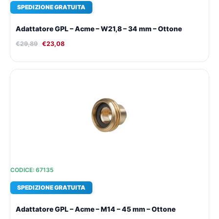
SPEDIZIONE GRATUITA
Adattatore GPL – Acme – W21,8 – 34 mm – Ottone
€
29,89
€
23,08
Il
Il
prezzo
prezzo
originale
attuale
era:
è:
€32,09.
€24,60.
CODICE: 67135
SPEDIZIONE GRATUITA
Adattatore GPL – Acme – M14 – 45 mm – Ottone