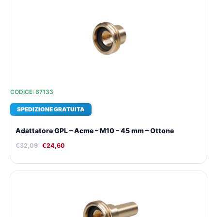
prezzo
prezzo
originale
attuale
era:
è:
€32,09.
€24,60.
CODICE: 67133
SPEDIZIONE GRATUITA
Adattatore GPL – Acme – M10 – 45 mm – Ottone
€
32,09
€
24,60
Il
Il
prezzo
prezzo
originale
attuale
era:
è:
€44,04.
€32,84.