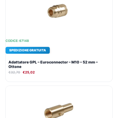
era:
è:
€32,70.
€25,02.
CODICE: 67148
SPEDIZIONE GRATUITA
Adattatore GPL – Euroconnector – M10 – 52 mm –
Ottone
€
32,70
€
25,02
Il
Il
prezzo
prezzo
originale
attuale
era:
è:
€34,40.
€26,19.