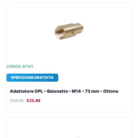
Il
Il
prezzo
prezzo
originale
attuale
era:
è:
€33,92.
€25,86.
CODICE: 67141
SPEDIZIONE GRATUITA
Adattatore GPL – Baionetta – M14 – 73 mm – Ottone
€
33,92
€
25,86
Il
Il
prezzo
prezzo
originale
attuale
era:
è: