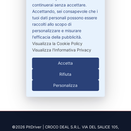
continuerai senza accettare.
Bisogno di aiuto?
Accettando, sei consapevole che i
tuoi dati personali possono essere
raccolti allo scopo di
Contattaci
personalizzare e misurare
Garanzie
l'efficacia della pubblicità.
Visualizza la Cookie Policy
Visualizza l'Informativa Privacy
Contatti
Accetta
Rifiuta
329-30.78.513
Personalizza
info@pitdriver.com
©2026 PitDriver | CROCO DEAL S.R.L. VIA DEL SALICE 105,