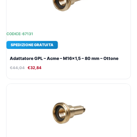
CODICE: 67131
SPEDIZIONE GRATUITA
Adattatore GPL – Acme – M16x1,5 – 80 mm – Ottone
€
44,04
€
32,84
Il
Il
prezzo
prezzo
originale
attuale
era:
è:
€42,09.
€31,50.