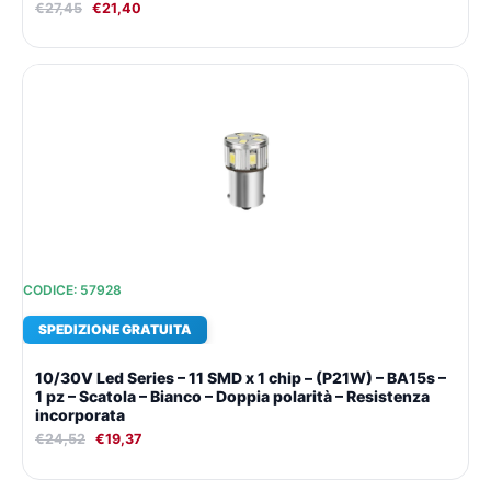
€
27,45
€
21,40
Il
Il
prezzo
prezzo
originale
attuale
era:
è:
€24,52.
€19,37.
CODICE: 57928
SPEDIZIONE GRATUITA
10/30V Led Series – 11 SMD x 1 chip – (P21W) – BA15s –
1 pz – Scatola – Bianco – Doppia polarità – Resistenza
incorporata
€
24,52
€
19,37