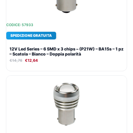
CODICE: 57933
SPEDIZIONE GRATUITA
12V Led Series – 6 SMD x 3 chips – (P21W) – BA15s – 1 pz
– Scatola – Bianco – Doppia polarità
€
14,76
€
12,64
Il
Il
prezzo
prezzo
originale
attuale
era:
è:
€19,89.
€16,18.