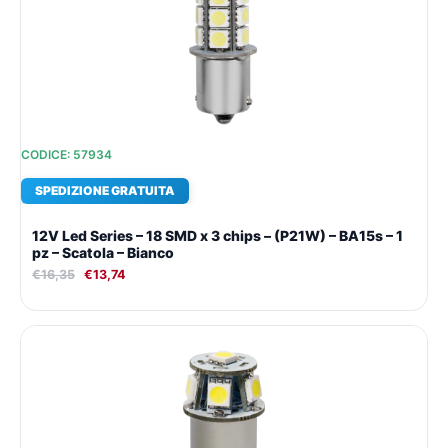
era:
è:
€16,35.
€13,74.
CODICE: 57934
SPEDIZIONE GRATUITA
12V Led Series – 18 SMD x 3 chips – (P21W) – BA15s – 1
pz – Scatola – Bianco
€
16,35
€
13,74
Il
Il
prezzo
prezzo
originale
attuale
era:
è:
€14,76.
€12,64.