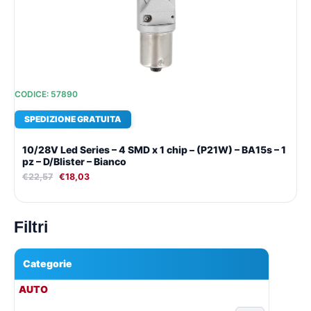
€22,57.
€18,03.
CODICE: 57890
SPEDIZIONE GRATUITA
10/28V Led Series – 4 SMD x 1 chip – (P21W) – BA15s – 1
pz – D/Blister – Bianco
€
22,57
€
18,03
Filtri
Categorie
▾
AUTO