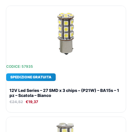
Il
Il
prezzo
prezzo
originale
attuale
era:
è:
€24,52.
€19,37.
CODICE: 57935
SPEDIZIONE GRATUITA
12V Led Series – 27 SMD x 3 chips – (P21W) – BA15s – 1
pz – Scatola – Bianco
€
24,52
€
19,37
Il
Il
prezzo
prezzo
originale
attuale