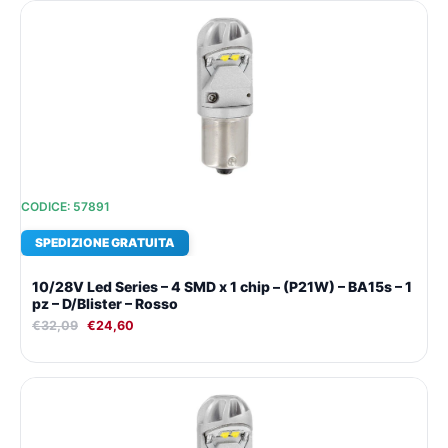
Il
Il
prezzo
prezzo
originale
attuale
era:
è:
€32,09.
€24,60.
CODICE: 57891
SPEDIZIONE GRATUITA
10/28V Led Series – 4 SMD x 1 chip – (P21W) – BA15s – 1
pz – D/Blister – Rosso
€
32,09
€
24,60
Il
Il
prezzo
prezzo
originale
attuale
era:
è: