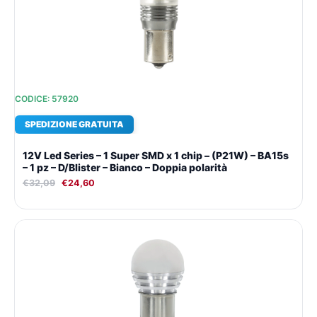
€32,09.
€24,60.
CODICE: 57920
SPEDIZIONE GRATUITA
12V Led Series – 1 Super SMD x 1 chip – (P21W) – BA15s
– 1 pz – D/Blister – Bianco – Doppia polarità
€
32,09
€
24,60
Il
Il
prezzo
prezzo
originale
attuale
era:
è:
€23,79.
€18,87.