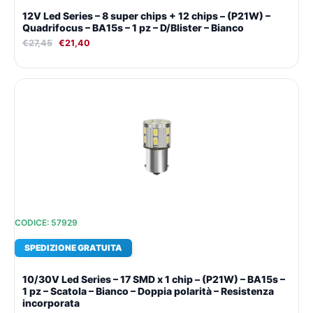
12V Led Series – 8 super chips + 12 chips – (P21W) –
Quadrifocus – BA15s – 1 pz – D/Blister – Bianco
€
27,45
€
21,40
Il
Il
prezzo
prezzo
originale
attuale
era:
è:
€27,45.
€21,40.
CODICE: 57929
SPEDIZIONE GRATUITA
10/30V Led Series – 17 SMD x 1 chip – (P21W) – BA15s –
1 pz – Scatola – Bianco – Doppia polarità – Resistenza
incorporata