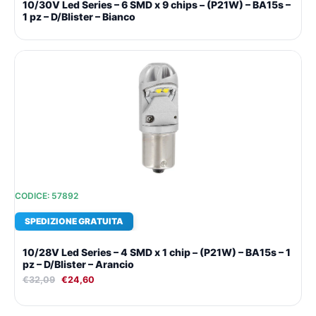
10/30V Led Series – 6 SMD x 9 chips – (P21W) – BA15s –
1 pz – D/Blister – Bianco
Il
Il
prezzo
prezzo
originale
attuale
era:
è:
€32,09.
€24,60.
CODICE: 57892
SPEDIZIONE GRATUITA
10/28V Led Series – 4 SMD x 1 chip – (P21W) – BA15s – 1
pz – D/Blister – Arancio
€
32,09
€
24,60