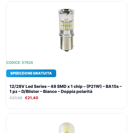
Il
Il
prezzo
prezzo
originale
attuale
era:
è:
€27,45.
€21,40.
CODICE: 57924
SPEDIZIONE GRATUITA
12/28V Led Series – 48 SMD x 1 chip – (P21W) – BA15s –
1 pz – D/Blister – Bianco – Doppia polarità
€
27,45
€
21,40
Il
Il
prezzo
prezzo
originale
attuale
era:
è: