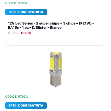
CODICE: 57932
SPEDIZIONE GRATUITA
12V Led Series – 2 super chips + 3 chips – (P21W) –
BA15s – 1 pz – D/Blister – Bianco
€
19,89
€
16,18
Il
Il
prezzo
prezzo
originale
attuale
era:
è:
€27,45.
€21,40.
CODICE: 57930
SPEDIZIONE GRATUITA