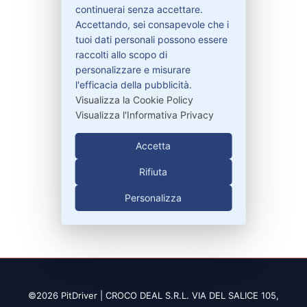
continuerai senza accettare.
Bisogno di aiuto?
Accettando, sei consapevole che i
tuoi dati personali possono essere
raccolti allo scopo di
Contattaci
personalizzare e misurare
Garanzie
l'efficacia della pubblicità.
Visualizza la Cookie Policy
Visualizza l'Informativa Privacy
Contatti
Accetta
Rifiuta
329-30.78.513
Personalizza
info@pitdriver.com
©2026 PitDriver | CROCO DEAL S.R.L. VIA DEL SALICE 105,