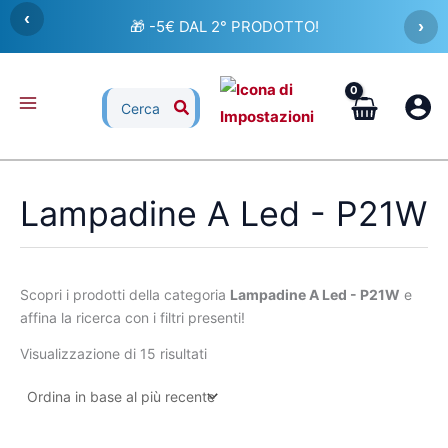
Ordina
Vai
‹
in
🎁 -5€ DAL 2° PRODOTTO!
›
al
base
al
contenuto
più
recente
Ricerca
per:
Lampadine A Led - P21W
Scopri i prodotti della categoria
Lampadine A Led - P21W
e
affina la ricerca con i filtri presenti!
Visualizzazione di 15 risultati