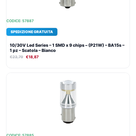
CODICE: 57887
SPEDIZIONE GRATUITA
10/30V Led Series – 1 SMD x 9 chips – (P21W) – BA15s –
1 pz – Scatola – Bianco
€
23,79
€
18,87
Il
Il
prezzo
prezzo
originale
attuale
era:
è:
€29,89.
€23,08.
CODICE: 57885