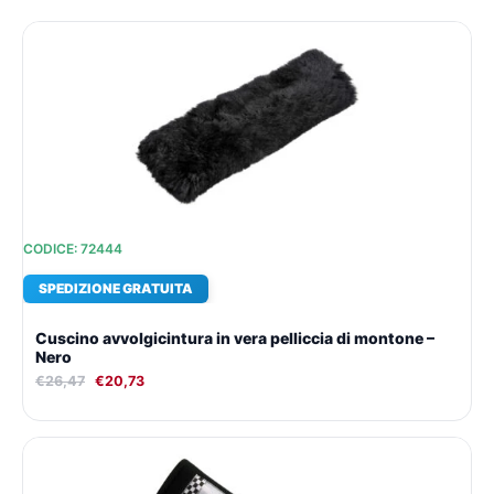
Il
Il
prezzo
prezzo
originale
attuale
era:
è:
€26,47.
€20,73.
CODICE: 72444
SPEDIZIONE GRATUITA
Cuscino avvolgicintura in vera pelliccia di montone –
Nero
€
26,47
€
20,73
Il
Il
prezzo
prezzo
originale
attuale