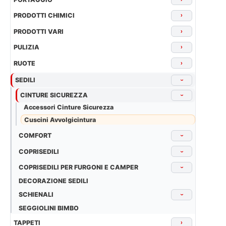
PRODOTTI CHIMICI
›
PRODOTTI VARI
›
PULIZIA
›
RUOTE
›
SEDILI
›
CINTURE SICUREZZA
›
Accessori Cinture Sicurezza
Cuscini Avvolgicintura
COMFORT
›
COPRISEDILI
›
COPRISEDILI PER FURGONI E CAMPER
›
DECORAZIONE SEDILI
SCHIENALI
›
SEGGIOLINI BIMBO
TAPPETI
›