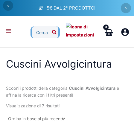
Ordina
Vai
‹
in
🎁 -5€ DAL 2° PRODOTTO!
›
al
base
al
contenuto
più
recente
Ricerca
per:
Cuscini Avvolgicintura
Scopri i prodotti della categoria
Cuscini Avvolgicintura
e
affina la ricerca con i filtri presenti!
Visualizzazione di 7 risultati