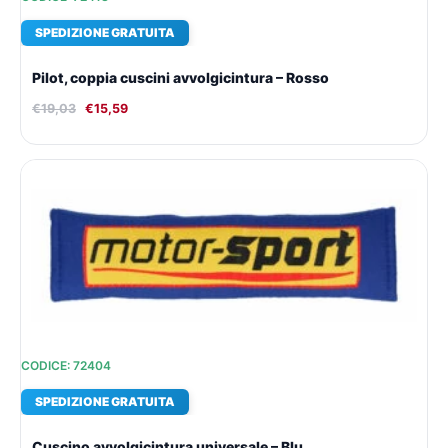
SPEDIZIONE GRATUITA
Pilot, coppia cuscini avvolgicintura – Rosso
€
19,03
€
15,59
Il
Il
prezzo
prezzo
originale
attuale
era:
è:
€12,57.
€11,13.
CODICE: 72404
SPEDIZIONE GRATUITA
Cuscino avvolgicintura universale – Blu