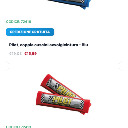
CODICE: 72416
SPEDIZIONE GRATUITA
Pilot, coppia cuscini avvolgicintura – Blu
€
19,03
€
15,59
Il
Il
prezzo
prezzo
originale
attuale
era:
è:
€19,03.
€15,59.
CODICE: 72413