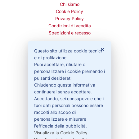
Chi siamo
Cookie Policy
Privacy Policy
Condizioni di vendita
Spedizioni e recesso
✕
Questo sito utilizza cookie tecnici
e di profilazione.
Bisogno di aiuto?
Puoi accettare, rifiutare o
personalizzare i cookie premendo i
pulsanti desiderati.
Contattaci
Chiudendo questa informativa
Garanzie
continuerai senza accettare.
Accettando, sei consapevole che i
tuoi dati personali possono essere
raccolti allo scopo di
Contatti
personalizzare e misurare
l'efficacia della pubblicità.
Visualizza la Cookie Policy
329-30.78.513