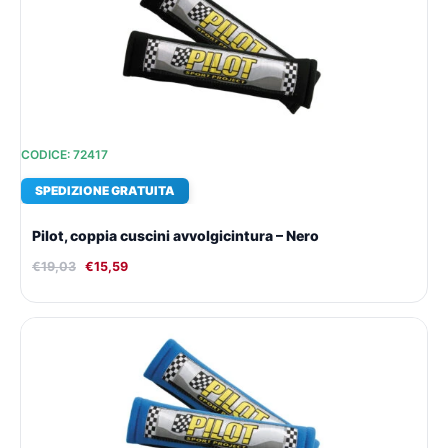
era:
è:
€19,03.
€15,59.
CODICE: 72417
SPEDIZIONE GRATUITA
Pilot, coppia cuscini avvolgicintura – Nero
€
19,03
€
15,59
Il
Il
prezzo
prezzo
originale
attuale
era:
è:
€19,03.
€15,59.