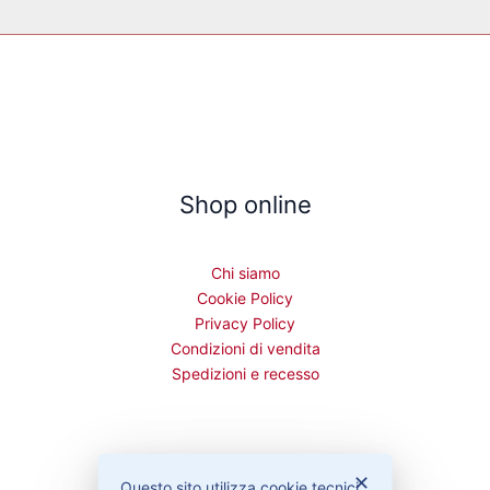
Shop online
Chi siamo
Cookie Policy
Privacy Policy
Condizioni di vendita
Spedizioni e recesso
Bisogno di aiuto?
✕
Questo sito utilizza cookie tecnici