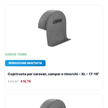
Il
Il
prezzo
prezzo
originale
attuale
era:
è:
€23,67.
€18,79.
CODICE: 15966
SPEDIZIONE GRATUITA
Copriruota per caravan, camper e rimorchi – XL – 17-19”
€
23,67
€
18,79
Il
Il
prezzo
prezzo
originale
attuale
era:
è: