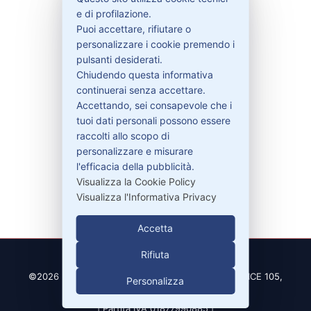
e di profilazione.
Puoi accettare, rifiutare o
Contattaci
personalizzare i cookie premendo i
Garanzie
pulsanti desiderati.
Chiudendo questa informativa
continuerai senza accettare.
Accettando, sei consapevole che i
Contatti
tuoi dati personali possono essere
raccolti allo scopo di
personalizzare e misurare
329-30.78.513
l'efficacia della pubblicità.
info@pitdriver.com
Visualizza la Cookie Policy
Visualizza l'Informativa Privacy
Accetta
Rifiuta
©2026 PitDriver | CROCO DEAL S.R.L. VIA DEL SALICE 105,
Personalizza
97100 RAGUSA (RG)
| Partita IVA 01877990885 |