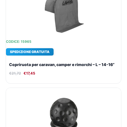
€21,72.
€17,45.
CODICE: 15965
SPEDIZIONE GRATUITA
Copriruota per caravan, camper e rimorchi – L – 14-16”
€
21,72
€
17,45
Il
Il
prezzo
prezzo
originale
attuale
era:
è:
€12,32.
€10,96.