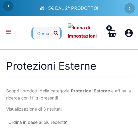
Ordina
Vai
‹
in
🎁 -5€ DAL 2° PRODOTTO!
›
al
base
al
contenuto
più
recente
Ricerca
per:
Protezioni Esterne
Scopri i prodotti della categoria
Protezioni Esterne
e affina la
ricerca con i filtri presenti!
Visualizzazione di 3 risultati