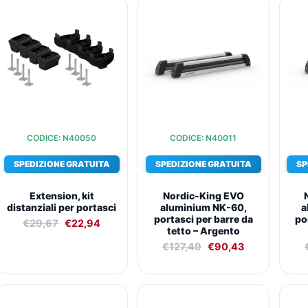
Il
Il
Il
Il
prezzo
prezzo
prezzo
prezzo
originale
attuale
originale
attuale
era:
è:
era:
è:
€29,67.
€22,94.
€127,49.
€90,43.
CODICE: N40050
CODICE: N40011
SPEDIZIONE GRATUITA
SPEDIZIONE GRATUITA
SP
Extension, kit
Nordic-King EVO
distanziali per portasci
aluminium NK-60,
a
portasci per barre da
po
€
29,67
€
22,94
tetto – Argento
€
127,49
€
90,43
Il
Il
Il
Il
prezzo
prezzo
prezzo
prezzo