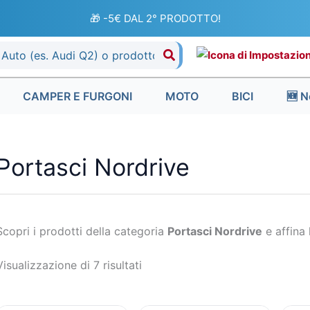
Ordina
in
🎁 -5€ DAL 2° PRODOTTO!
base
al
più
recente
CAMPER E FURGONI
MOTO
BICI
🆕 N
Portasci Nordrive
Scopri i prodotti della categoria
Portasci Nordrive
e affina l
Visualizzazione di 7 risultati