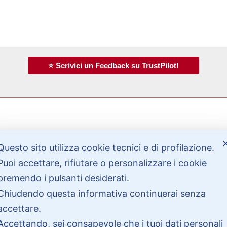
⭐ Scrivici un Feedback su TrustPilot!
Bisogno di aiuto?
Questo sito utilizza cookie tecnici e di profilazione.
Puoi accettare, rifiutare o personalizzare i cookie
premendo i pulsanti desiderati.
Contattaci
Chiudendo questa informativa continuerai senza
Garanzie
accettare.
Accettando, sei consapevole che i tuoi dati personali