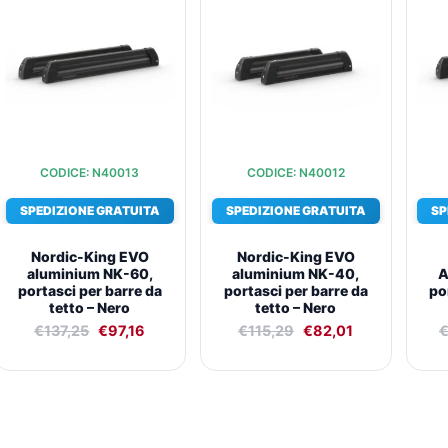
originale
attuale
originale
attuale
era:
è:
era:
è:
€137,25.
€97,16.
€115,29.
€82,01.
CODICE: N40013
CODICE: N40012
SPEDIZIONE GRATUITA
SPEDIZIONE GRATUITA
SP
Nordic-King EVO
Nordic-King EVO
aluminium NK-60,
aluminium NK-40,
A
portasci per barre da
portasci per barre da
po
tetto – Nero
tetto – Nero
€
137,25
€
97,16
€
115,29
€
82,01