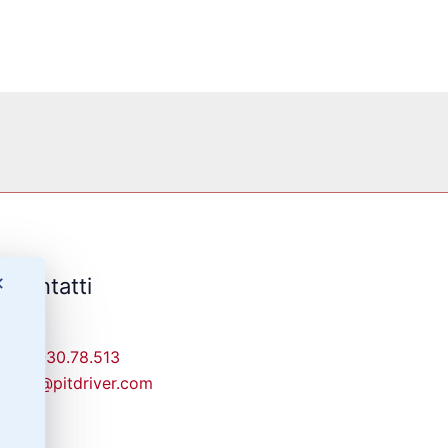
✕
Contatti
329-30.78.513
info@pitdriver.com