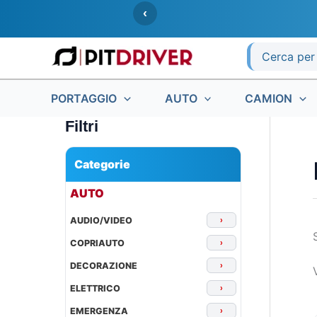
Vai
‹
al
contenuto
Ricerca
per:
PORTAGGIO
AUTO
CAMION
Filtri
Categorie
▾
AUTO
AUDIO/VIDEO
›
COPRIAUTO
›
DECORAZIONE
›
ELETTRICO
›
EMERGENZA
›