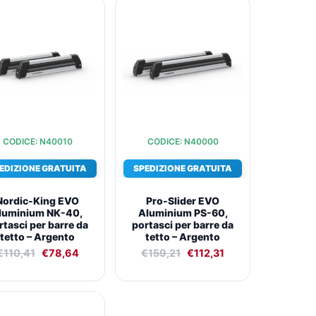
Il
Il
Il
Il
prezzo
prezzo
prezzo
prezzo
originale
attuale
originale
attuale
era:
è:
era:
è:
€110,41.
€78,64.
€159,21.
€112,31.
CODICE: N40010
CODICE: N40000
EDIZIONE GRATUITA
SPEDIZIONE GRATUITA
Nordic-King EVO
Pro-Slider EVO
luminium NK-40,
Aluminium PS-60,
rtasci per barre da
portasci per barre da
tetto – Argento
tetto – Argento
€
110,41
€
78,64
€
159,21
€
112,31
Il
Il
prezzo
prezzo