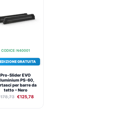
originale
attuale
era:
è:
€178,73.
€125,78.
CODICE: N40001
EDIZIONE GRATUITA
Pro-Slider EVO
luminium PS-60,
rtasci per barre da
tetto – Nero
€
178,73
€
125,78