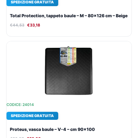
SPEDIZIONE GRATUITA
Total Protection, tappeto baule – M – 80×126 cm – Beige
€
44,53
€
33,18
Il
Il
prezzo
prezzo
originale
attuale
era:
è:
€53,07.
€39,08.
CODICE: 24014
SPEDIZIONE GRATUITA
Proteus, vasca baule – V-4 – cm 90×100