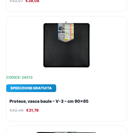
€
53,07
€
39,08
Il
Il
prezzo
prezzo
originale
attuale
era:
è:
€42,46.
€31,76.
CODICE: 24013
SPEDIZIONE GRATUITA
Proteus, vasca baule – V-3 – cm 90×85
€
42,46
€
31,76
Il
Il
prezzo
prezzo