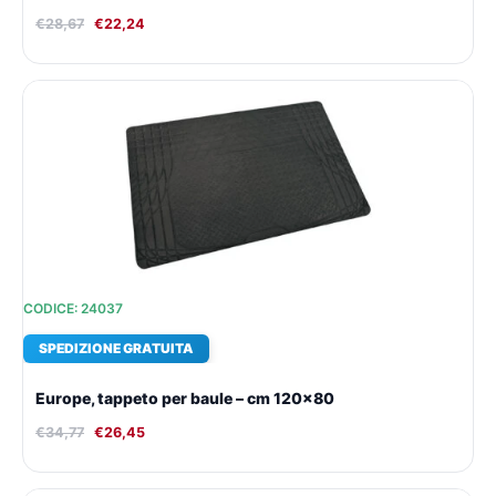
€
28,67
€
22,24
Il
Il
prezzo
prezzo
originale
attuale
era:
è:
€34,77.
€26,45.
CODICE: 24037
SPEDIZIONE GRATUITA
Europe, tappeto per baule – cm 120×80
€
34,77
€
26,45