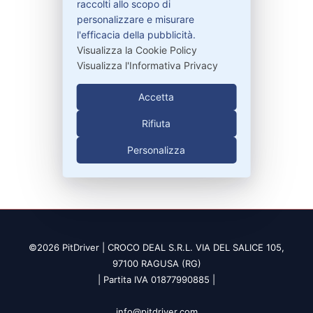
raccolti allo scopo di
Contattaci
personalizzare e misurare
Garanzie
l'efficacia della pubblicità.
Visualizza la Cookie Policy
Visualizza l'Informativa Privacy
Contatti
Accetta
Rifiuta
329-30.78.513
info@pitdriver.com
Personalizza
©2026 PitDriver | CROCO DEAL S.R.L. VIA DEL SALICE 105,
97100 RAGUSA (RG)
| Partita IVA 01877990885 |
info@pitdriver.com