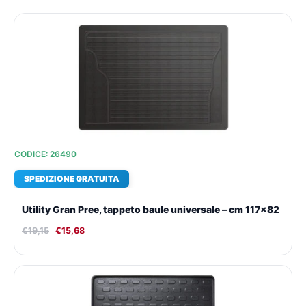
Il
Il
prezzo
prezzo
originale
attuale
era:
è:
€19,15.
€15,68.
CODICE: 26490
SPEDIZIONE GRATUITA
Utility Gran Pree, tappeto baule universale – cm 117×82
€
19,15
€
15,68
Il
Il
prezzo
prezzo
originale
attuale
era:
è: