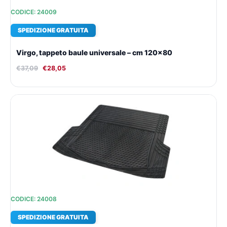
CODICE: 24009
SPEDIZIONE GRATUITA
Virgo, tappeto baule universale – cm 120×80
€
37,09
€
28,05
Il
Il
prezzo
prezzo
originale
attuale
era:
è:
€48,19.
€35,71.
CODICE: 24008
SPEDIZIONE GRATUITA