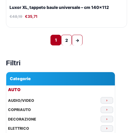
Luxor XL, tappeto baule universale – cm 140×112
€
48,19
€
35,71
1
2
→
Filtri
Categorie
▾
AUTO
AUDIO/VIDEO
›
COPRIAUTO
›
DECORAZIONE
›
ELETTRICO
›