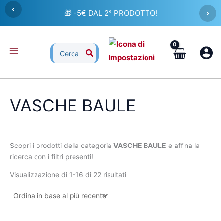
Ordina
Vai
‹
in
🎁 -5€ DAL 2° PRODOTTO!
›
al
base
al
contenuto
più
recente
Ricerca
per:
VASCHE BAULE
Scopri i prodotti della categoria
VASCHE BAULE
e affina la
ricerca con i filtri presenti!
Visualizzazione di 1-16 di 22 risultati