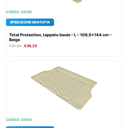
CODICE: 24028
SPEDIZIONE GRATUITA
Total Protection, tappeto baule – L – 109,5×144 cm –
Beige
€
51,85
€
38,23
Il
Il
prezzo
prezzo
originale
attuale
era:
è:
€44,53.
€33,18.
CODICE: 24024