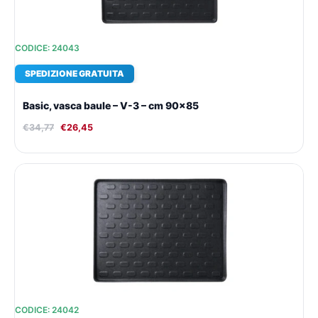
CODICE: 24043
SPEDIZIONE GRATUITA
Basic, vasca baule – V-3 – cm 90×85
€
34,77
€
26,45
Il
Il
prezzo
prezzo
originale
attuale
era:
è:
€31,60.
€24,27.
CODICE: 24042