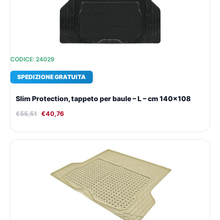
CODICE: 24029
SPEDIZIONE GRATUITA
Slim Protection, tappeto per baule – L – cm 140×108
€
55,51
€
40,76
Il
Il
prezzo
prezzo
originale
attuale
era:
è:
€51,85.
€38,23.