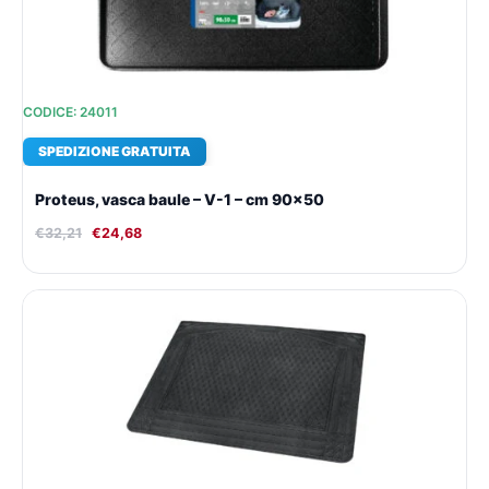
CODICE: 24011
SPEDIZIONE GRATUITA
Proteus, vasca baule – V-1 – cm 90×50
€
32,21
€
24,68
Il
Il
prezzo
prezzo
originale
attuale
era:
è:
€37,09.
€28,05.