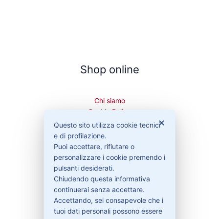
Shop online
Chi siamo
Cookie Policy
✕
Privacy Policy
Questo sito utilizza cookie tecnici
Condizioni di vendita
e di profilazione.
Spedizioni e recesso
Puoi accettare, rifiutare o
personalizzare i cookie premendo i
pulsanti desiderati.
Chiudendo questa informativa
continuerai senza accettare.
Bisogno di aiuto?
Accettando, sei consapevole che i
tuoi dati personali possono essere