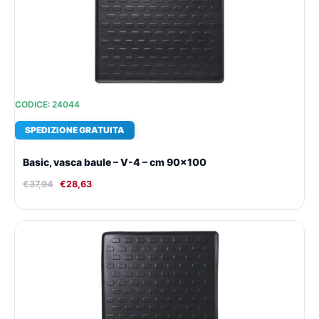
€37,94.
€28,63.
CODICE: 24044
SPEDIZIONE GRATUITA
Basic, vasca baule – V-4 – cm 90×100
€
37,94
€
28,63
Il
Il
prezzo
prezzo
originale
attuale
era:
è:
€34,77.
€26,45.