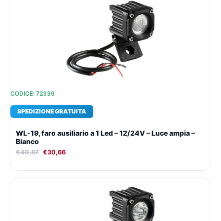
prezzo
prezzo
originale
attuale
era:
è:
€40,87.
€30,66.
CODICE: 72339
SPEDIZIONE GRATUITA
WL-19, faro ausiliario a 1 Led – 12/24V – Luce ampia –
Bianco
€
40,87
€
30,66
Il
Il
prezzo
prezzo
originale
attuale
era:
è:
€40,87.
€30,66.