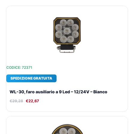
Il
Il
prezzo
prezzo
originale
attuale
era:
è:
€29,28.
€22,67.
CODICE: 72371
SPEDIZIONE GRATUITA
WL-30, faro ausiliario a 9 Led – 12/24V – Bianco
€
29,28
€
22,67
Il
Il
prezzo
prezzo
originale
attuale
era:
è: