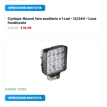
SPEDIZIONE GRATUITA
Cyclops-Round, faro ausiliario a 1 Led – 12/24V – Luce
focalizzata
€
52,95
€
38,99
Il
Il
prezzo
prezzo
originale
attuale
era:
è:
€31,60.
€24,27.
CODICE: 72355
SPEDIZIONE GRATUITA