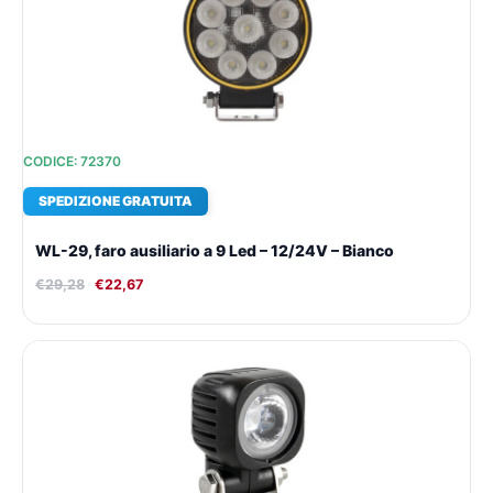
€29,28.
€22,67.
CODICE: 72370
SPEDIZIONE GRATUITA
WL-29, faro ausiliario a 9 Led – 12/24V – Bianco
€
29,28
€
22,67
Il
Il
prezzo
prezzo
originale
attuale
era:
è:
€49,78.
€36,81.