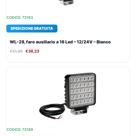
CODICE: 72193
SPEDIZIONE GRATUITA
WL-28, faro ausiliario a 16 Led – 12/24V – Bianco
€
51,85
€
38,23
Il
Il
prezzo
prezzo
originale
attuale
era:
è:
€37,70.
€28,47.
CODICE: 72189