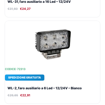
WL-31, faro ausiliario a 16 Led – 12/24V
€
31,60
€
24,27
Il
Il
prezzo
prezzo
originale
attuale
era:
è:
€29,65.
€22,91.
CODICE: 72313
SPEDIZIONE GRATUITA
WL-2, faro ausiliario a 6 Led – 12/24V – Bianco
€
29,65
€
22,91