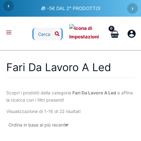
Ordina
Vai
‹
in
🎁 -5€ DAL 2° PRODOTTO!
›
al
base
al
contenuto
più
recente
Ricerca
per:
Fari Da Lavoro A Led
Scopri i prodotti della categoria
Fari Da Lavoro A Led
e affina
la ricerca con i filtri presenti!
Visualizzazione di 1-16 di 22 risultati