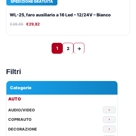
SPEDIZIONE GRATUITA
WL-25, faro ausiliario a 16 Led – 12/24V – Bianco
€
39,65
€
29,82
1
2
→
Filtri
Categorie
▾
AUTO
AUDIO/VIDEO
›
COPRIAUTO
›
DECORAZIONE
›