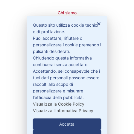
Chi siamo
Cookie Policy
✕
Questo sito utilizza cookie tecnici
Privacy Policy
e di profilazione.
Condizioni di vendita
Puoi accettare, rifiutare o
Spedizioni e recesso
personalizzare i cookie premendo i
pulsanti desiderati.
Chiudendo questa informativa
continuerai senza accettare.
Bisogno di aiuto?
Accettando, sei consapevole che i
tuoi dati personali possono essere
raccolti allo scopo di
Contattaci
personalizzare e misurare
Garanzie
l'efficacia della pubblicità.
Visualizza la Cookie Policy
Visualizza l'Informativa Privacy
Contatti
Accetta