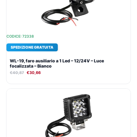
CODICE: 72338
SPEDIZIONE GRATUITA
WL-19, faro ausiliario a 1 Led – 12/24V – Luce
focalizzata – Bianco
€
40,87
€
30,66
Il
Il
prezzo
prezzo
originale
attuale
era:
è:
€45,02.
€33,53.