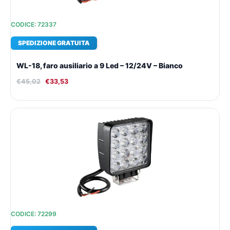
CODICE: 72337
SPEDIZIONE GRATUITA
WL-18, faro ausiliario a 9 Led – 12/24V – Bianco
€
45,02
€
33,53
Il
Il
prezzo
prezzo
originale
attuale
era:
è:
€39,65.
€29,82.
CODICE: 72299