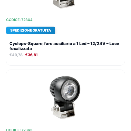
CODICE: 72364
SPEDIZIONE GRATUITA
Cyclops-Square, faro ausiliario a 1 Led – 12/24V – Luce
focalizzata
€
49,78
€
36,81
Il
Il
prezzo
prezzo
originale
attuale
era:
è:
€52,95.
€38,99.
CODICE: 72363