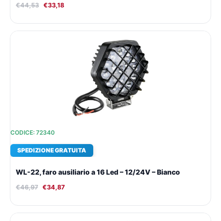
€
44,53
€
33,18
Il
Il
prezzo
prezzo
originale
attuale
era:
è:
€46,97.
€34,87.
CODICE: 72340
SPEDIZIONE GRATUITA
WL-22, faro ausiliario a 16 Led – 12/24V – Bianco
€
46,97
€
34,87
Il
Il