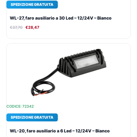
SPEDIZIONE GRATUITA
WL-27, faro ausiliario a 30 Led – 12/24V – Bianco
€
37,70
€
28,47
Il
Il
prezzo
prezzo
originale
attuale
era:
è:
€44,53.
€33,18.
CODICE: 72342
SPEDIZIONE GRATUITA
WL-20, faro ausiliario a 6 Led – 12/24V – Bianco