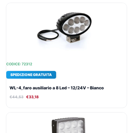
Il
Il
prezzo
prezzo
originale
attuale
era:
è:
€44,53.
€33,18.
CODICE: 72312
SPEDIZIONE GRATUITA
WL-4, faro ausiliario a 8 Led – 12/24V – Bianco
€
44,53
€
33,18
Il
Il
prezzo
prezzo
originale
attuale
era:
è: