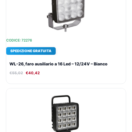
€55,02.
€40,42.
CODICE: 72276
SPEDIZIONE GRATUITA
WL-26, faro ausiliario a 16 Led – 12/24V – Bianco
€
55,02
€
40,42
Il
Il
prezzo
prezzo
originale
attuale
era:
è:
€51,85.
€38,23.